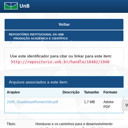
Skip
Voltar
navigation
REPOSITÓRIO INSTITUCIONAL DA UNB
PRODUÇÃO ACADÊMICA E CIENTÍFICA
TESES, DISSERTAÇÕES E PRODUTOS PÓS-DOUTORADO
Use este identificador para citar ou linkar para este item:
http://repositorio.unb.br/handle/10482/1940
Arquivos associados a este item:
Arquivo
Descrição
Tamanho
Formato
2006_GuadalupeRomeroSilv.pdf
1,7 MB
Adobe
V
PDF
Título:
Honduras e os caminhos para o desenvolvimento