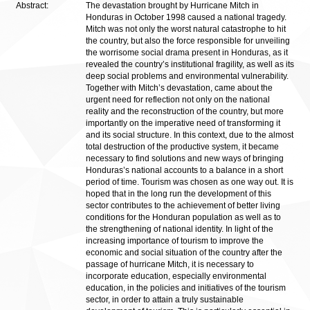
Abstract:
The devastation brought by Hurricane Mitch in
Honduras in October 1998 caused a national tragedy.
Mitch was not only the worst natural catastrophe to hit
the country, but also the force responsible for unveiling
the worrisome social drama present in Honduras, as it
revealed the country’s institutional fragility, as well as its
deep social problems and environmental vulnerability.
Together with Mitch’s devastation, came about the
urgent need for reflection not only on the national
reality and the reconstruction of the country, but more
importantly on the imperative need of transforming it
and its social structure. In this context, due to the almost
total destruction of the productive system, it became
necessary to find solutions and new ways of bringing
Honduras’s national accounts to a balance in a short
period of time. Tourism was chosen as one way out. It is
hoped that in the long run the development of this
sector contributes to the achievement of better living
conditions for the Honduran population as well as to
the strengthening of national identity. In light of the
increasing importance of tourism to improve the
economic and social situation of the country after the
passage of hurricane Mitch, it is necessary to
incorporate education, especially environmental
education, in the policies and initiatives of the tourism
sector, in order to attain a truly sustainable