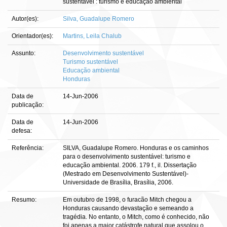
sustentável : turismo e educação ambiental
Autor(es):
Silva, Guadalupe Romero
Orientador(es):
Martins, Leila Chalub
Assunto:
Desenvolvimento sustentável
Turismo sustentável
Educação ambiental
Honduras
Data de
14-Jun-2006
publicação:
Data de
14-Jun-2006
defesa:
Referência:
SILVA, Guadalupe Romero. Honduras e os caminhos
para o desenvolvimento sustentável: turismo e
educação ambiental. 2006. 179 f., il. Dissertação
(Mestrado em Desenvolvimento Sustentável)-
Universidade de Brasília, Brasília, 2006.
Resumo:
Em outubro de 1998, o furacão Mitch chegou a
Honduras causando devastação e semeando a
tragédia. No entanto, o Mitch, como é conhecido, não
foi apenas a maior catástrofe natural que assolou o