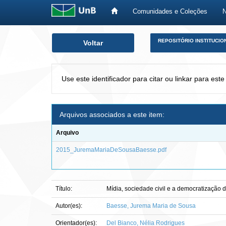
Comunidades e Coleções
Skip
REPOSITÓRIO INSTITUCIO
Voltar
navigation
Use este identificador para citar ou linkar para este
Arquivos associados a este item:
Arquivo
2015_JuremaMariaDeSousaBaesse.pdf
Título:
Mídia, sociedade civil e a democratização
Autor(es):
Baesse, Jurema Maria de Sousa
Orientador(es):
Del Bianco, Nélia Rodrigues