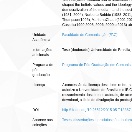
shaped the beliefs, values and the ideology
democratization of the media -- and the soc
(1981, 2004), Norberto Bobbio (1988, 2011,
Thompson(1995), MarilenaChauí (2001,2006) 
Castells(1999,2003, 2006, 2009 e 2013) abou
Unidade
Faculdade de Comunicação (FAC)
Acadêmica:
Informações
Tese (doutorado)-Universidade de Brasíl
adicionais:
Programa de
Programa de Pós-Graduação em Comunic
pós-
graduação:
Licença:
A concessão da licença deste item refere-s
autorizo a Universidade de Brasília e o IBI
ressarcimento dos direitos autorais, de aco
download, a título de divulgação da produção 
DOI:
http://dx.doi.org/10.26512/2015.05.T.18867
Aparece nas
Teses, dissertações e produtos pós-doutor
coleções: