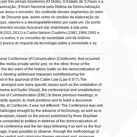
 por três jornais brasileiros (O Globo, O Estado de S.Paulo e a
comunicação, (Fórum Nacional pela Defesa da Democratização,
que durou o encontro. No confronto desses segmentos do setor
o e de Discurso que, assim como no cenário da elaboração da
nças, valores e a ideologiadefendidos por cada um. Do ponto
mentos sociais buscaram dar visibilidade à luta pela
88,2011,2012) e Carlos Nelson Coutinho (1981,1984,1992 e
 outros; e os conceitos de sociedade civil de Antônio
 acerca do impacto da tecnologia sobre a sociedade e as
tional Conference of Comunication (Confecom), that occurred
 media private sector and, on the other, those of the
the two sides of the historic battle on the democratization of
his meeting addressed impasses solidifiedduring the
ted in the approval of the Cable Law (Law 8.977).The
iverged over more specific issues such as the installation of
inema and Audio-Visual), the controversial and unsatisfactory
rprise of Communication (EBC).In these previous meetings, in
fy spaces, to mark positions and to build a discursive
ntly, at Confecom, it was not different. The Conference was one
 challenges brought by the advance of technology, as well as in
e analyses, based on the pieces published by three Brazilian
onnected to entities in defense of the democratization of
 conference and the ten days following it as well as the four
erage, it was possible to observe, through the methodology of
 the central and catalyzing themes returned and ,moreover,