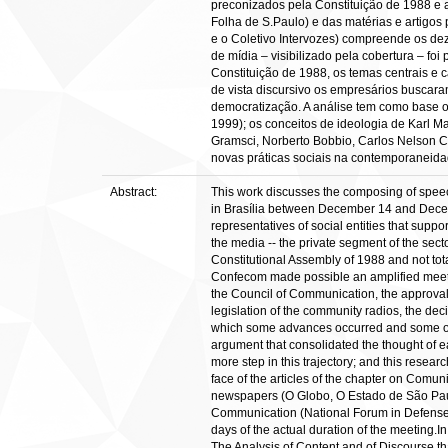
preconizados pela Constituição de 1988 e at
Folha de S.Paulo) e das matérias e artigo
e o Coletivo Intervozes) compreende os de
de mídia – visibilizado pela cobertura – f
Constituição de 1988, os temas centrais e 
de vista discursivo os empresários buscara
democratização. A análise tem como base 
1999); os conceitos de ideologia de Karl M
Gramsci, Norberto Bobbio, Carlos Nelson C
novas práticas sociais na contemporaneida
Abstract:
This work discusses the composing of speec
in Brasília between December 14 and Decemb
representatives of social entities that supp
the media -- the private segment of the sec
Constitutional Assembly of 1988 and not tot
Confecom made possible an amplified meetin
the Council of Communication, the approval 
legislation of the community radios, the dec
which some advances occurred and some old 
argument that consolidated the thought of e
more step in this trajectory; and this resea
face of the articles of the chapter on Comun
newspapers (O Globo, O Estado de São Paulo
Communication (National Forum in Defense of
days of the actual duration of the meeting.I
The Analysis of Content and of Discourse th