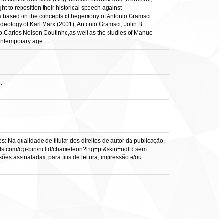
 to reposition their historical speech against
is is based on the concepts of hegemony of Antonio Gramsci
deology of Karl Marx (2001), Antonio Gramsci, John B.
o,Carlos Nelson Coutinho,as well as the studies of Manuel
contemporary age.
.
: Na qualidade de titular dos direitos de autor da publicação,
s.vtls.com/cgi-bin/ndltd/chameleon?lng=pt&skin=ndltd sem
sões assinaladas, para fins de leitura, impressão e/ou