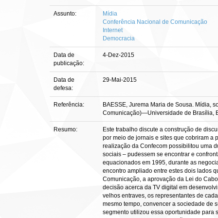
Assunto:
Mídia
Conferência Nacional de Comunicação
Internet
Democracia
Data de
4-Dez-2015
publicação:
Data de
29-Mai-2015
defesa:
Referência:
BAESSE, Jurema Maria de Sousa. Mídia, soc
Comunicação)—Universidade de Brasília, Br
Resumo:
Este trabalho discute a construção de dis
por meio de jornais e sites que cobriram a
realização da Confecom possibilitou uma du
sociais – pudessem se encontrar e confront
equacionados em 1995, durante as negocia
encontro ampliado entre estes dois lados 
Comunicação, a aprovação da Lei do Cabo, a
decisão acerca da TV digital em desenvolv
velhos entraves, os representantes de cad
mesmo tempo, convencer a sociedade de sua
segmento utilizou essa oportunidade para 