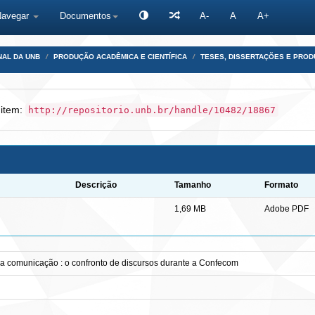
Navegar
Documentos
A-
A
A+
NAL DA UNB
PRODUÇÃO ACADÊMICA E CIENTÍFICA
TESES, DISSERTAÇÕES E PRO
 item:
http://repositorio.unb.br/handle/10482/18867
Descrição
Tamanho
Formato
1,69 MB
Adobe PDF
 da comunicação : o confronto de discursos durante a Confecom