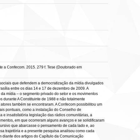
te a Confecom. 2015. 279 f. Tese (Doutorado em
s sociais que defendem a democratização da mídia divulgados
asília entre os dias 14 e 17 de dezembro de 2009. A
o da mídia – o segmento privado do setor e os movimentos
s durante A Constituinte de 1988 e não totalmente
 atores também se encontraram. A Confecom possibilitou um
ais pontuais, como a instalação do Conselho de
 insatisfatória legislação das rádios comunitárias, a
omentos, em que ocorreram alguns avanços e se solidificaram
cursivo que abarcasse o pensamento de cada lado e, ao
a trajetória e a presente pesquisa analisou como cada
ém diante dos artigos do Capítulo da Comunicação