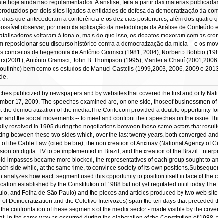
é hoje ainda não regulamentados. A análise, feita a partir das matérias publicadas
s produzidos por dois sites ligados à entidades de defesa da democratização da 
z dias que antecederam a conferência e os dez dias posteriores, além dos quatro 
oi possível observar, por meio da aplicação da metodologia da Análise de Conteúd
catalisadores voltaram à tona e, mais do que isso, os debates mexeram com as cre
m reposicionar seu discurso histórico contra a democratização da mídia – e os movi
os conceitos de hegemonia de Antônio Gramsci (1981, 2004), Norberto Bobbio (19
arx(2001), Antônio Gramsci, John B. Thompson (1995), Marilena Chauí (2001,2006) e
outinho) bem como os estudos de Manuel Castells (1999,2003, 2006, 2009 e 2013)
de.
hes publicized by newspapers and by websites that covered the first and only Na
er 17, 2009. The speeches examined are, on one side, thoseof businessmen of the
ort the democratization of the media.The Confecom provided a double opportunity for 
tor and the social movements -- to meet and confront their speeches on the issue.T
ally resolved in 1995 during the negotiations between these same actors that resul
g between these two sides which, over the last twenty years, both converged and d
of the Cable Law (cited before), the non creation of Ancinav (National Agency of C
ision on digital TV to be implemented in Brazil, and the creation of the Brazil Ente
impasses became more blocked, the representatives of each group sought to ampli
ach side while, at the same time, to convince society of its own positions.Subseque
rch analyzes how each segment used this opportunity to position itself in face of the
ication established by the Constitution of 1988 but not yet regulated until today.Th
, and Folha de São Paulo) and the pieces and articles produced by two web sites c
 Democratization and the Coletivo Intervozes) span the ten days that preceded the
n the confrontation of these segments of the media sector - made visible by the cov
at, in the same way as occurred during the elaboration of the Constitution of 1988,