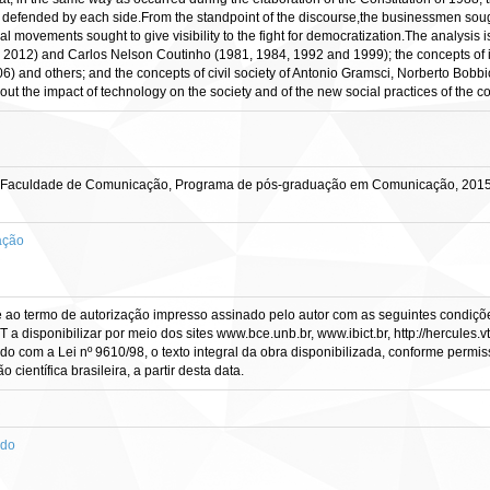
 defended by each side.From the standpoint of the discourse,the businessmen sought
ial movements sought to give visibility to the fight for democratization.The analys
 2012) and Carlos Nelson Coutinho (1981, 1984, 1992 and 1999); the concepts of i
and others; and the concepts of civil society of Antonio Gramsci, Norberto Bobbi
t the impact of technology on the society and of the new social practices of the 
ia, Faculdade de Comunicação, Programa de pós-graduação em Comunicação, 2015
ação
e ao termo de autorização impresso assinado pelo autor com as seguintes condições
CT a disponibilizar por meio dos sites www.bce.unb.br, www.ibict.br, http://hercule
rdo com a Lei nº 9610/98, o texto integral da obra disponibilizada, conforme permis
científica brasileira, a partir desta data.
ado