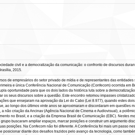
iedade civil e a democratização da comunicação: o confronto de discursos duran
asília, 2015.
cursos de empresários do setor privado de mídia e de representantes das entidade
 primeira e única Conferência Nacional de Comunicação (Confecom) ocorrida em Br
pla oportunidade para que os dois lados da histórica luta sobre a democratizaçã
ar os seus discursos sobre a questão. Este encontro retomou impasses cristalizado
ções que ensejaram na aprovação da Lei do Cabo (Lei 8.977), quando estes dois
que, ao longo dos últimos vinte anos se aproximaram e discordaram em questões m
 não criação da Ancinav (Agência Nacional de Cinema e Audiovisual), a polêmica e
imento no Brasil, e a criação da Empresa Brasil de Comunicação (EBC). Nestes m
a grupo buscaram ampliar espaços, marcar posições e construir um argumento dis
s posições. Na Confecom não foi diferente. A Conferência foi mais um passo ness
se posicionar diante dos desafios trazidos pelo avanço da tecnologia, como tamb