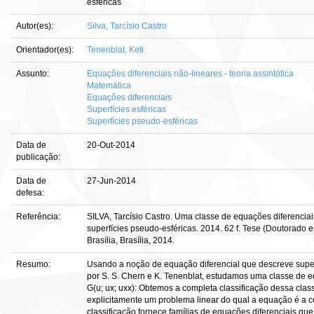
esféricas
Autor(es):
Silva, Tarcísio Castro
Orientador(es):
Tenenblat, Keti
Assunto:
Equações diferenciais não-lineares - teoria assintótica
Matemática
Equações diferenciais
Superfícies esféricas
Superfícies pseudo-esféricas
Data de
20-Out-2014
publicação:
Data de
27-Jun-2014
defesa:
Referência:
SILVA, Tarcísio Castro. Uma classe de equações diferencia
superfícies pseudo-esféricas. 2014. 62 f. Tese (Doutorad
Brasília, Brasília, 2014.
Resumo:
Usando a noção de equação diferencial que descreve superf
por S. S. Chern e K. Tenenblat, estudamos uma classe de eq
G(u; ux; uxx): Obtemos a completa classificação dessa cl
explicitamente um problema linear do qual a equação é a c
classificação fornece famílias de equações diferenciais qu