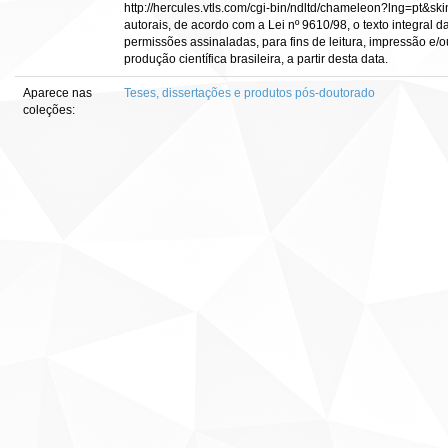
http://hercules.vtls.com/cgi-bin/ndltd/chameleon?lng=pt&sk
autorais, de acordo com a Lei nº 9610/98, o texto integral 
permissões assinaladas, para fins de leitura, impressão e/o
produção científica brasileira, a partir desta data.
Aparece nas
Teses, dissertações e produtos pós-doutorado
coleções: