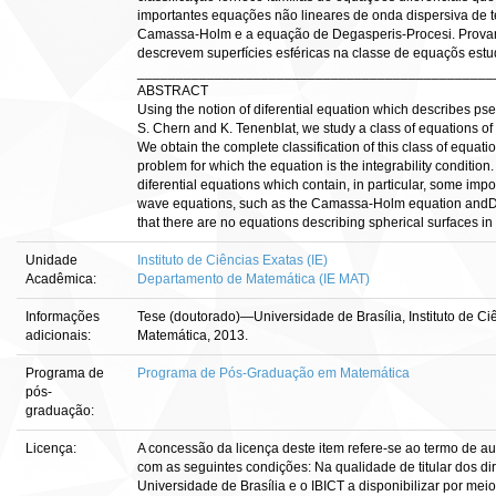
importantes equações não lineares de onda dispersiva de t
Camassa-Holm e a equação de Degasperis-Procesi. Prova
descrevem superfícies esféricas na classe de equaçõs est
______________________________________________
ABSTRACT
Using the notion of diferential equation which describes ps
S. Chern and K. Tenenblat, we study a class of equations of t
We obtain the complete classification of this class of equati
problem for which the equation is the integrability condition.
diferential equations which contain, in particular, some impo
wave equations, such as the Camassa-Holm equation andD
that there are no equations describing spherical surfaces in
Unidade
Instituto de Ciências Exatas (IE)
Acadêmica:
Departamento de Matemática (IE MAT)
Informações
Tese (doutorado)—Universidade de Brasília, Instituto de C
adicionais:
Matemática, 2013.
Programa de
Programa de Pós-Graduação em Matemática
pós-
graduação:
Licença:
A concessão da licença deste item refere-se ao termo de a
com as seguintes condições: Na qualidade de titular dos dir
Universidade de Brasília e o IBICT a disponibilizar por meio