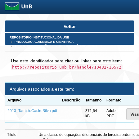
Skip
Voltar
navigation
REPOSITÓRIO INSTITUCIONAL DA UNB
PRODUÇÃO ACADÊMICA E CIENTÍFICA
TESES, DISSERTAÇÕES E PRODUTOS PÓS-DOUTORADO
Use este identificador para citar ou linkar para este item:
http://repositorio.unb.br/handle/10482/16572
Arquivos associados a este item:
Arquivo
Descrição
Tamanho
Formato
2013_TarcisioCastroSilva.pdf
371,64
Adobe
Visu
kB
PDF
Título:
Uma classe de equações diferenciais de terceira ordem qu