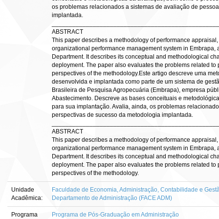
os problemas relacionados a sistemas de avaliação de pessoa
implantada.
________________________________________________
ABSTRACT
This paper describes a methodology of performance appraisal,
organizational performance management system in Embrapa, a pu
Department. It describes its conceptual and methodological chara
deployment. The paper also evaluates the problems related t
perspectives of the methodology.Este artigo descreve uma me
desenvolvida e implantada como parte de um sistema de ges
Brasileira de Pesquisa Agropecuária (Embrapa), empresa públic
Abastecimento. Descreve as bases conceituais e metodológica
para sua implantação. Avalia, ainda, os problemas relacionado
perspectivas de sucesso da metodologia implantada.
________________________________________________
ABSTRACT
This paper describes a methodology of performance appraisal,
organizational performance management system in Embrapa, a pu
Department. It describes its conceptual and methodological chara
deployment. The paper also evaluates the problems related t
perspectives of the methodology.
Unidade
Faculdade de Economia, Administração, Contabilidade e Gestã
Acadêmica:
Departamento de Administração (FACE ADM)
Programa
Programa de Pós-Graduação em Administração