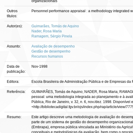
organizacionais
Outros
PersonneI performance appraisal : a methodology integrated w
títulos:
Autor(es):
Guimarães, Tomás de Aquino
Nader, Rosa Maria
Ramagem, Sérgio Pinela
Assunto:
Avaliação de desempenho
Gestão de desempenho
Recursos humanos
Data de
Nov-1998
publicação:
Editora:
Escola Brasileira de Administração Pública e de Empresas da
Referência:
GUIMARÃES, Tomás de Aquino; NADER, Rosa Maria; RAMAGEM
pessoal: uma metodologia integrada ao planejamento e à avali
Pública, Rio de Janeiro, v. 32, n. 6, nov./dez. 1998. Disponível 
<http://bibliotecadigital.fgv.br/ojs/index.php/rap/article/view/7
Resumo:
Este artigo descreve uma metodologia de avaliação do desem
parte de um sistema de gestão do desempenho organizacional
(Embrapa), empresa pública vinculada ao Ministério da Agricu
conceituais e metodológicas da avaliação, bem como o processo