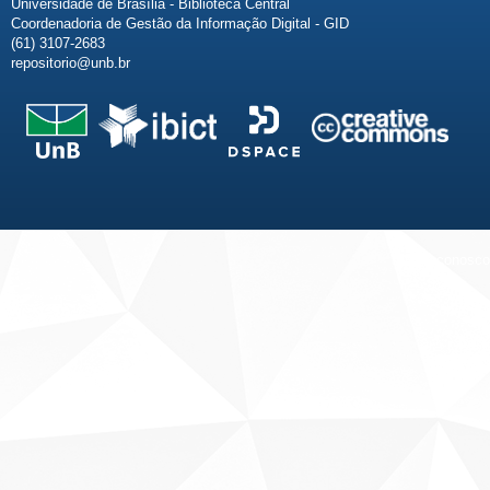
Universidade de Brasília - Biblioteca Central
Coordenadoria de Gestão da Informação Digital - GID
(61) 3107-2683
repositorio@unb.br
Fale conosco
Sobre