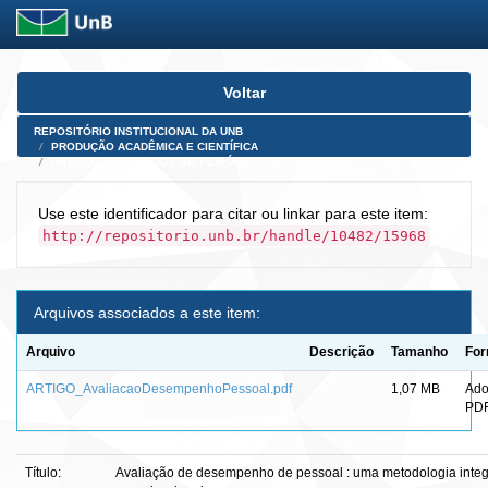
Skip
Voltar
navigation
REPOSITÓRIO INSTITUCIONAL DA UNB
PRODUÇÃO ACADÊMICA E CIENTÍFICA
ARTIGOS PUBLICADOS EM PERIÓDICOS E AFINS
Use este identificador para citar ou linkar para este item:
http://repositorio.unb.br/handle/10482/15968
Arquivos associados a este item:
Arquivo
Descrição
Tamanho
For
ARTIGO_AvaliacaoDesempenhoPessoal.pdf
1,07 MB
Ad
PD
Título:
Avaliação de desempenho de pessoal : uma metodologia integ