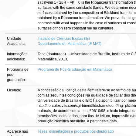
satisfying 1+ 2βH + γK = 0 is the Ribaucour transformation 
surfaces with the same constants βandγ. We determine nece
surfaces obtained by the composition of Bäcklund transforma
obtained by a Ribaucour transformation. We prove that in gener
contrasts with what happens in the case of surfaces of cons
surfaces of non zero constant me na curvature.
Unidade
Instituto de Ciências Exatas (IE)
Acadêmica:
Departamento de Matemática (IE MAT)
Informações
Tese (doutorado)—Universidade de Brasília, Instituto de C
adicionais:
Matemática, 2013.
Programa de
Programa de Pós-Graduação em Matemática
pós-
graduação:
Licença:
A concessão da licença deste item refere-se ao termo de a
com as seguintes condições:Na qualidade de titular dos dire
Universidade de Brasília e o IBICT a disponibilizar por meio
http://hercules.vtls.com/cgi-bin/ndltd/chameleon?lng=pt&sk
autorais, de acordo com a Lei nº 9610/98, o texto integral 
permissões assinaladas, para fins de leitura, impressão e/o
produção científica brasileira, a partir desta data.
Aparece nas
Teses, dissertações e produtos pós-doutorado