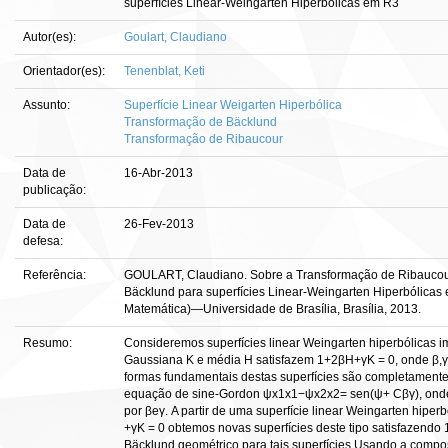
superfícies Linear-Weingarten Hiperbólicas em R3
Autor(es):
Goulart, Claudiano
Orientador(es):
Tenenblat, Keti
Assunto:
Superfície Linear Weigarten Hiperbólica
Transformação de Bäcklund
Transformação de Ribaucour
Data de
16-Abr-2013
publicação:
Data de
26-Fev-2013
defesa:
Referência:
GOULART, Claudiano. Sobre a Transformação de Ribaucou
Bäcklund para superfícies Linear-Weingarten Hiperbólicas 
Matemática)—Universidade de Brasília, Brasília, 2013.
Resumo:
Consideremos superfícies linear Weingarten hiperbólicas i
Gaussiana K e média H satisfazem 1+2βH+γK = 0, onde β,
formas fundamentais destas superfícies são completament
equação de sine-Gordon ψx1x1−ψx2x2= sen(ψ+ Cβγ), onde
por βeγ. A partir de uma superfície linear Weingarten hipe
+γK = 0 obtemos novas superfícies deste tipo satisfazend
Bäcklund geométrico para tais superfícies.Usando a comp