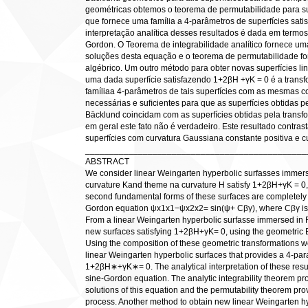
geométricas obtemos o teorema de permutabilidade para sup
que fornece uma família a 4-parâmetros de superfícies sa
interpretação analítica desses resultados é dada em termo
Gordon. O Teorema de integrabilidade analítico fornece u
soluções desta equação e o teorema de permutabilidade f
algébrico. Um outro método para obter novas superfícies lin
uma dada superfície satisfazendo 1+2βH +γK = 0 é a tran
famíliaa 4-parâmetros de tais superfícies com as mesmas 
necessárias e suﬁcientes para que as superfícies obtidas 
Bäcklund coincidam com as superfícies obtidas pela trans
em geral este fato não é verdadeiro. Este resultado contra
superfícies com curvatura Gaussiana constante positiva e c
______________________________________________
ABSTRACT
We consider linear Weingarten hyperbolic surfasses immers
curvature Kand theme na curvature H satisfy 1+2βH+γK = 
second fundamental forms of these surfaces are completely d
Gordon equation ψx1x1−ψx2x2= sin(ψ+ Cβγ), where Cβγ is 
From a linear Weingarten hyperbolic surfasse immersed in
new surfaces satisfying 1+2βH+γK= 0, using the geometric 
Using the composition of these geometric transformations we
linear Weingarten hyperbolic surfaces that provides a 4-par
1+2βH∗+γK∗= 0. The analytical interpretation of these result
sine-Gordon equation. The analytic integrability theorem pr
solutions of this equation and the permutability theorem pr
process. Another method to obtain new linear Weingarten hy