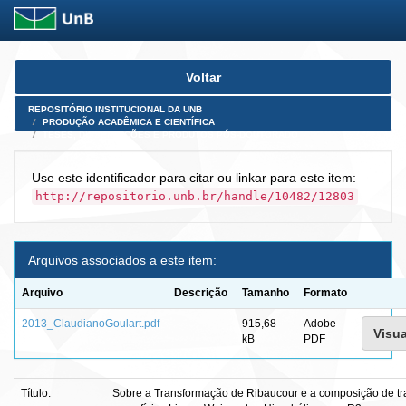
Skip
Voltar
navigation
REPOSITÓRIO INSTITUCIONAL DA UNB
PRODUÇÃO ACADÊMICA E CIENTÍFICA
TESES, DISSERTAÇÕES E PRODUTOS PÓS-DOUTORADO
Use este identificador para citar ou linkar para este item:
http://repositorio.unb.br/handle/10482/12803
Arquivos associados a este item:
Arquivo
Descrição
Tamanho
Formato
2013_ClaudianoGoulart.pdf
915,68
Adobe
Visua
kB
PDF
Título:
Sobre a Transformação de Ribaucour e a composição de t