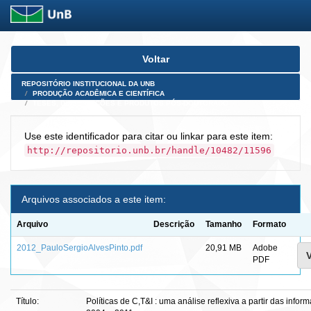
Skip
Voltar
navigation
REPOSITÓRIO INSTITUCIONAL DA UNB
PRODUÇÃO ACADÊMICA E CIENTÍFICA
TESES, DISSERTAÇÕES E PRODUTOS PÓS-DOUTORADO
Use este identificador para citar ou linkar para este item:
http://repositorio.unb.br/handle/10482/11596
Arquivos associados a este item:
Arquivo
Descrição
Tamanho
Formato
2012_PauloSergioAlvesPinto.pdf
20,91 MB
Adobe
V
PDF
Título:
Políticas de C,T&I : uma análise reflexiva a partir das in