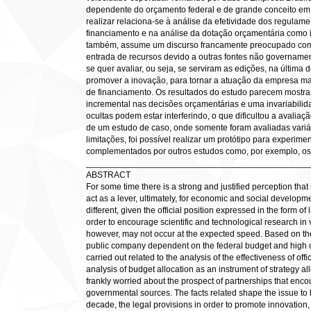
dependente do orçamento federal e de grande conceito em 
realizar relaciona-se à análise da efetividade dos regulamen
financiamento e na análise da dotação orçamentária como i
também, assume um discurso francamente preocupado com 
entrada de recursos devido a outras fontes não govername
se quer avaliar, ou seja, se serviram as edições, na última 
promover a inovação, para tornar a atuação da empresa mais 
de financiamento. Os resultados do estudo parecem mostr
incremental nas decisões orçamentárias e uma invariabilida
ocultas podem estar interferindo, o que dificultou a avaliaç
de um estudo de caso, onde somente foram avaliadas variáve
limitações, foi possível realizar um protótipo para experi
complementados por outros estudos como, por exemplo, os d
______________________________________________
ABSTRACT
For some time there is a strong and justified perception tha
act as a lever, ultimately, for economic and social developmen
different, given the official position expressed in the form o
order to encourage scientific and technological research in
however, may not occur at the expected speed. Based on the
public company dependent on the federal budget and high con
carried out related to the analysis of the effectiveness of offi
analysis of budget allocation as an instrument of strategy
frankly worried about the prospect of partnerships that enco
governmental sources. The facts related shape the issue to b
decade, the legal provisions in order to promote innovatio