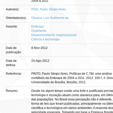
2004 a 2011
Autor(es):
Pinto, Paulo Sérgio Alves
Orientador(es):
Oliveira, Luiz Guilherme de
Assunto:
Embrapa
Orçamento
Desenvolvimento organizacional
Ciência e tecnologia
Data de
8-Nov-2012
publicação:
Data de
24-Ago-2012
defesa:
Referência:
PINTO, Paulo Sérgio Alves. Políticas de C,T&I: uma análise 
contábeis da Embrapa de 2004 a 2011. 2012. 100 f., il. Di
Universidade de Brasília, Brasília, 2012.
Resumo:
Desde há algum tempo existe uma forte e justificada perce
tecnologia e inovação atuam como alavanca para, em últim
das populações. No Brasil essa percepção não é diferente, 
forma de leis que foram publicadas, principalmente na últi
científica e tecnológica em vários ambientes. A resposta do
velocidade esperada. Tomando por base a Empresa Brasile