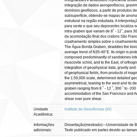
ortognaisses e anfibolitos. A presente dis
integração de dados aerogeofísicos, gravim
domínios geofísicos, a partir de produtos 
subsuperfície, obtendo-se mapas de anomal
estrutural na região estudada. A interpret
para oeste e que seu depocentro localiza-s
intra-graben que variam de 8˚ - 12˚, para 
da acomodação final dos cratons São Franc
cisalhamento simples sobre o cisalha
The Água Bonita Graben, straddles the borde
average trend of N35-40°E. Its origin is pro
composed predominantly of sandstones interb
muscovite schist, and to the East, of orthog
integration of geophysical data, gravity an
of geophysical fields, from products of ma
the 1:50,000 scale, determined detailed geo
asymmetrical, leaning to the west and its de
graben ranging from 8 ˚ - 12 ˚, 300 ˚ to -33
accommodation of the San Francisco and Am
shear over pure shear.
Unidade
Instituto de Geociências (IG)
Acadêmica:
Informações
Dissertação(mestrado)—Universidade de Bras
adicionais:
Texto publicado em partes devido ao taman