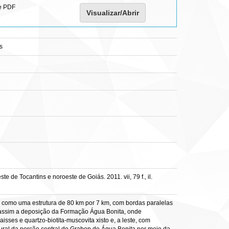
e PDF
Visualizar/Abrir
s
e Tocantins e noroeste de Goiás. 2011. vii, 79 f., il.
X como uma estrutura de 80 km por 7 km, com bordas paralelas
o assim a deposição da Formação Água Bonita, onde
isses e quartzo-biotita-muscovita xisto e, a leste, com