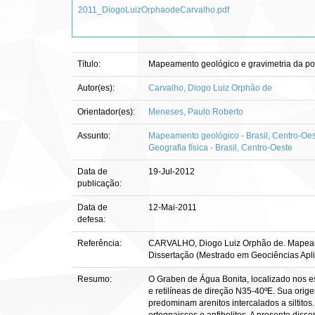
2011_DiogoLuizOrphaodeCarvalho.pdf
Título:
Mapeamento geológico e gravimetria da por
Autor(es):
Carvalho, Diogo Luiz Orphão de
Orientador(es):
Meneses, Paulo Roberto
Assunto:
Mapeamento geológico - Brasil, Centro-Oe
Geografia física - Brasil, Centro-Oeste
Data de
19-Jul-2012
publicação:
Data de
12-Mai-2011
defesa:
Referência:
CARVALHO, Diogo Luiz Orphão de. Mapeamento
Dissertação (Mestrado em Geociências Apli
Resumo:
O Graben de Água Bonita, localizado nos e
e retilíneas de direção N35-40ºE. Sua ori
predominam arenitos intercalados a siltitos.