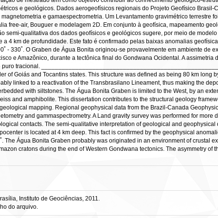
sertação de mestrado tem como objetivo contribuir ao conhecimento geológico-estru
étricos e geológicos. Dados aerogeofísicos regionais do Projeto Geofísico Brasil
de magnetometria e gamaespectrometria. Um Levantamento gravimétrico terrestre fo
ia free-air, Bouguer e modelagem 2D. Em conjunto à geofísica, mapeamento geoló
ação semi-qualitativa dos dados geofísicos e geológicos sugere, por meio de modelo
e a 4 km de profundidade. Este fato é confirmado pelas baixas anomalias geofísic
300˚ - 330˚. O Graben de Água Bonita originou-se provavelmente em ambiente de ext
isco e Amazônico, durante a tectônica final do Gondwana Ocidental. A assimetria 
mento puro tracional. ________________________________________________
r of Goiás and Tocantins states. This structure was defined as being 80 km long by
bably linked to a reactivation of the Transbrasilano Lineament, thus making the dep
edded with siltstones. The Água Bonita Graben is limited to the West, by an exten
neiss and amphibolite. This dissertation contributes to the structural geology frame
d geological mapping. Regional geophysical data from the Brazil-Canada Geophysical
gnetometry and gammaspectrometry. A Land gravity survey was performed for more d
logical contacts. The semi-qualitative interpretation of geological and geophysica
pocenter is located at 4 km deep. This fact is confirmed by the geophysical anomali
0 ˚. The Água Bonita Graben probably was originated in an environment of crustal ext
azon cratons during the end of Western Gondwana tectonics. The asymmetry of th
ília, Instituto de Geociências, 2011.
ho do arquivo.