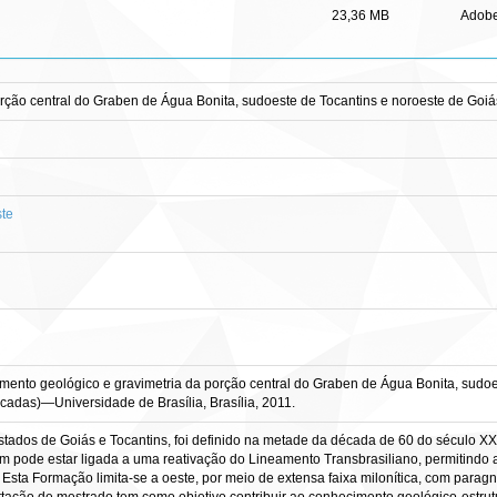
23,36 MB
Adob
ção central do Graben de Água Bonita, sudoeste de Tocantins e noroeste de Goiá
ste
 geológico e gravimetria da porção central do Graben de Água Bonita, sudoeste d
cadas)—Universidade de Brasília, Brasília, 2011.
stados de Goiás e Tocantins, foi definido na metade da década de 60 do século X
gem pode estar ligada a uma reativação do Lineamento Transbrasiliano, permitind
 Esta Formação limita-se a oeste, por meio de extensa faixa milonítica, com paragna