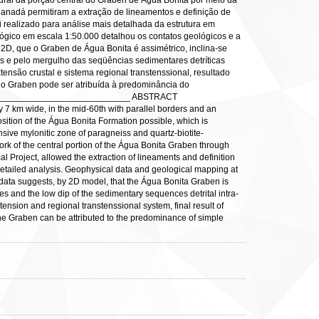
tural da porção central do Graben de Água Bonita por meio da
-Canadá permitiram a extração de lineamentos e definição de
i realizado para análise mais detalhada da estrutura em
gico em escala 1:50.000 detalhou os contatos geológicos e a
 2D, que o Graben de Água Bonita é assimétrico, inclina-se
as e pelo mergulho das seqüências sedimentares detríticas
ensão crustal e sistema regional transtenssional, resultado
do Graben pode ser atribuída à predominância do
______________________________ ABSTRACT
 7 km wide, in the mid-60th with parallel borders and an
osition of the Água Bonita Formation possible, which is
sive mylonitic zone of paragneiss and quartz-biotite-
work of the central portion of the Água Bonita Graben through
 Project, allowed the extraction of lineaments and definition
etailed analysis. Geophysical data and geological mapping at
l data suggests, by 2D model, that the Água Bonita Graben is
es and the low dip of the sedimentary sequences detrital intra-
ension and regional transtenssional system, final result of
e Graben can be attributed to the predominance of simple