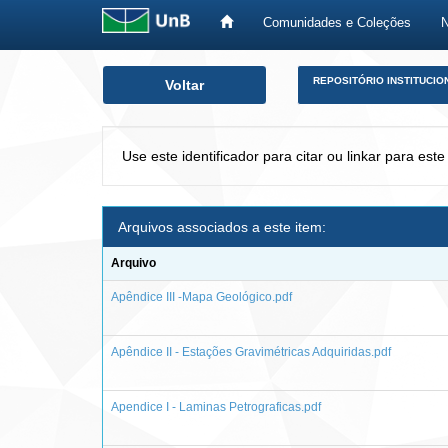
Comunidades e Coleções
Skip
REPOSITÓRIO INSTITUCIO
Voltar
navigation
Use este identificador para citar ou linkar para este
Arquivos associados a este item:
Arquivo
Apêndice III -Mapa Geológico.pdf
Apêndice II - Estações Gravimétricas Adquiridas.pdf
Apendice I - Laminas Petrograficas.pdf