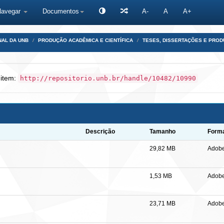
Navegar
Documentos
A-
A
A+
NAL DA UNB
PRODUÇÃO ACADÊMICA E CIENTÍFICA
TESES, DISSERTAÇÕES E PRO
 item:
http://repositorio.unb.br/handle/10482/10990
Descrição
Tamanho
Form
29,82 MB
Adob
1,53 MB
Adob
23,71 MB
Adob