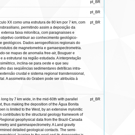
pt_BR
pt_BR
éculo XX como uma estrutura de 80 km por 7 km, com
pt_BR
nsbrasiliano, permitindo assim a deposição da
 extensa faixa milonítica, com paragnaisses e
o objetivo contribuir ao conhecimento geológico-
 e geológicos. Dados aerogeofísicos regionais do
e produtos de magnetometria e gamaespectrometria.
endo-se mapas de anomalia free-air, Bouguer e
a estrutural na região estudada. A interpretação
imétrico, inclina-se para oeste e que seu
lho das seqüências sedimentares detríticas intra-
xtensão crustal e sistema regional transtenssional,
l. A assimetria do Graben pode ser atribuída à
long by 7 km wide, in the mid-60th with parallel
pt_BR
nt, thus making the deposition of the Água Bonita
 is limited to the West, by an extensive mylonitic
n contributes to the structural geology framework of
. Regional geophysical data from the Brazil-Canada
etometry and gammaspectrometry. A Land gravity
rmined detailed geological contacts. The semi-