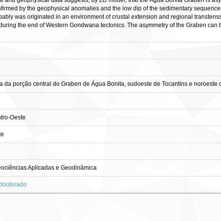
ical and geophysical data suggests, by 2D model, that the Água Bonita Graben is asy
onfirmed by the geophysical anomalies and the low dip of the sedimentary sequences de
bly was originated in an environment of crustal extension and regional transtenss
uring the end of Western Gondwana tectonics. The asymmetry of the Graben can be
 da porção central do Graben de Água Bonita, sudoeste de Tocantins e noroeste 
tro-Oeste
te
ciências Aplicadas e Geodinâmica
-doutorado