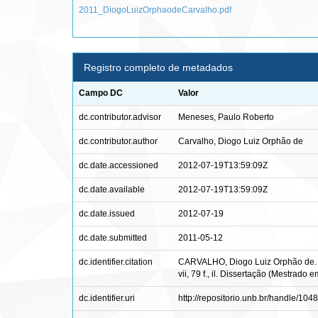
2011_DiogoLuizOrphaodeCarvalho.pdf
Registro completo de metadados
Campo DC
Valor
dc.contributor.advisor
Meneses, Paulo Roberto
dc.contributor.author
Carvalho, Diogo Luiz Orphão de
dc.date.accessioned
2012-07-19T13:59:09Z
dc.date.available
2012-07-19T13:59:09Z
dc.date.issued
2012-07-19
dc.date.submitted
2011-05-12
dc.identifier.citation
CARVALHO, Diogo Luiz Orphão de. M
vii, 79 f., il. Dissertação (Mestrad
dc.identifier.uri
http://repositorio.unb.br/handle/10