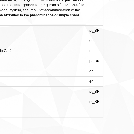
mmetrical, leaning to the west and its depocenter is
trital intra-graben ranging from 8 ˚ - 12 ˚, 300 ˚ to
ional system, final result of accommodation of the
 attributed to the predominance of simple shear
pt_BR
en
de Goiás
en
pt_BR
en
en
pt_BR
pt_BR