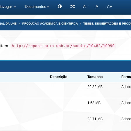
Navegar
Documentos
A-
A
A+
NAL DA UNB
PRODUÇÃO ACADÊMICA E CIENTÍFICA
TESES, DISSERTAÇÕES E PRO
 item:
http://repositorio.unb.br/handle/10482/10990
Descrição
Tamanho
Form
29,82 MB
Adob
1,53 MB
Adob
23,71 MB
Adob