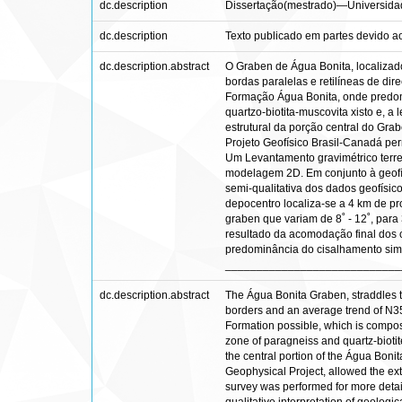
dc.description
Dissertação(mestrado)—Universidade 
dc.description
Texto publicado em partes devido a
dc.description.abstract
O Graben de Água Bonita, localizad
bordas paralelas e retilíneas de d
Formação Água Bonita, onde predomin
quartzo-biotita-muscovita xisto e, a
estrutural da porção central do Gra
Projeto Geofísico Brasil-Canadá per
Um Levantamento gravimétrico terres
modelagem 2D. Em conjunto à geofís
semi-qualitativa dos dados geofísic
depocentro localiza-se a 4 km de pr
graben que variam de 8˚ - 12˚, para
resultado da acomodação final dos c
predominância do cisalhamento simp
____________________________
dc.description.abstract
The Água Bonita Graben, straddles th
borders and an average trend of N35-
Formation possible, which is compos
zone of paragneiss and quartz-biotite
the central portion of the Água Bon
Geophysical Project, allowed the ex
survey was performed for more detai