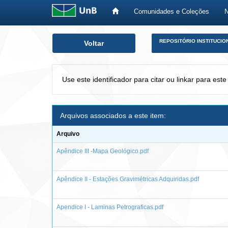
Comunidades e Coleções
Skip
REPOSITÓRIO INSTITUCIO
Voltar
navigation
Use este identificador para citar ou linkar para este
Arquivos associados a este item:
Arquivo
Apêndice III -Mapa Geológico.pdf
Apêndice II - Estações Gravimétricas Adquiridas.pdf
Apendice I - Laminas Petrograficas.pdf