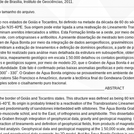
de Brasília, Instituto de Geociências, 2011.
o tamanho do arquivo.
o nos estados de Goiás e Tocantins, foi definido na metade da década de 60 do s
ireção N35-40ºE. Sua origem pode estar ligada a uma reativação do Lineamento Tra
am arenitos intercalados a siltitos. Esta Formação limita-se a oeste, por meio de
 leste, com ortognaisses e anfibolitos. A presente dissertação de mestrado tem com
ben de Água Bonita por meio da integração de dados aerogeofísicos, gravimétricos
mitiram a extração de lineamentos e definição de domínios geofísicos, a partir d
tre foi realizado para análise mais detalhada da estrutura em subsuperfície, obt
ica, mapeamento geológico em escala 1:50.000 detalhou os contatos geológicos e 
os e geológicos sugere, por meio de modelo 2D, que o Graben de Água Bonita é ass
ofundidade. Este fato é confirmado pelas baixas anomalias geofísicas e pelo mergu
 300˚ - 330˚. O Graben de Água Bonita originou-se provavelmente em ambiente de e
ratons São Francisco e Amazônico, durante a tectônica final do Gondwana Ocidenta
les sobre o cisalhamento puro tracional.
__________________________________________________ ABSTRACT
e border of Goiás and Tocantins states. This structure was defined as being 80 km 
40°E. Its origin is probably linked to a reactivation of the Transbrasilano Lineame
ed predominantly of sandstones interbedded with siltstones. The Água Bonita Graben
-muscovite schist, and to the East, of orthogneiss and amphibolite. This dissertatio
ita Graben through integration of geophysical data, gravity and geological mapping
traction of lineaments and definition of geophysical fields, from products of magn
led analysis. Geophysical data and geological mapping at the 1:50,000 scale, dete