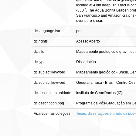
qualitative interpretation of geolog
located at 4 km deep. This fact is c
-330 ˚. The Água Bonita Graben proba
San Francisco and Amazon cratons d
over pure shear.
dc.language.iso
por
dc.rights
Acesso Aberto
dc.title
Mapeamento geológico e gravimetria
dc.type
Dissertação
dc.subject.keyword
Mapeamento geológico - Brasil, Cen
dc.subject.keyword
Geografia física - Brasil, Centro-Oes
dc.description.unidade
Instituto de Geociências (IG)
dc.description.ppg
Programa de Pós-Graduação em Geo
Aparece nas coleções:
Teses, dissertações e produtos pós