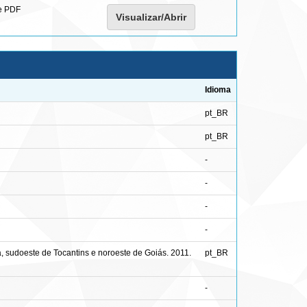
e PDF
Visualizar/Abrir
Idioma
pt_BR
pt_BR
-
-
-
-
 sudoeste de Tocantins e noroeste de Goiás. 2011.
pt_BR
-