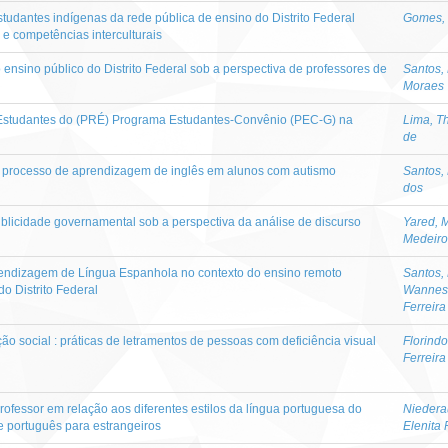
estudantes indígenas da rede pública de ensino do Distrito Federal
Gomes, 
e e competências interculturais
ensino público do Distrito Federal sob a perspectiva de professores de
Santos, 
Moraes
e Estudantes do (PRÉ) Programa Estudantes-Convênio (PEC-G) na
Lima, T
de
no processo de aprendizagem de inglês em alunos com autismo
Santos, 
dos
ublicidade governamental sob a perspectiva da análise de discurso
Yared, M
Medeiro
rendizagem de Língua Espanhola no contexto do ensino remoto
Santos,
o Distrito Federal
Wannes
Ferreira
o social : práticas de letramentos de pessoas com deficiência visual
Florindo
Ferreira
rofessor em relação aos diferentes estilos da língua portuguesa do
Niedera
e português para estrangeiros
Elenita