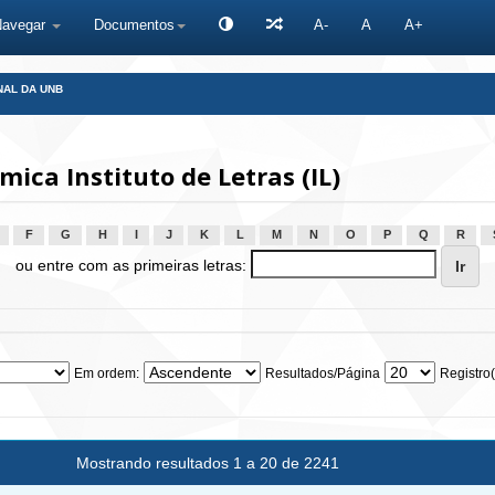
Navegar
Documentos
A-
A
A+
NAL DA UNB
ca Instituto de Letras (IL)
F
G
H
I
J
K
L
M
N
O
P
Q
R
ou entre com as primeiras letras:
Em ordem:
Resultados/Página
Registro(
Mostrando resultados 1 a 20 de 2241