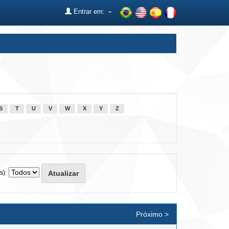
Entrar em:
S
T
U
V
W
X
Y
Z
s):
Próximo >