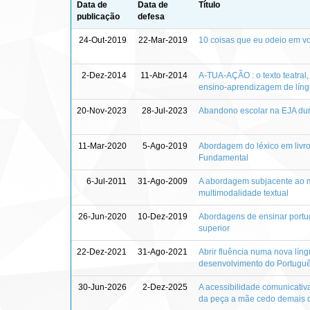
Data de
Data de
Título
publicação
defesa
24-Out-2019
22-Mar-2019
10 coisas que eu odeio em v
2-Dez-2014
11-Abr-2014
A-TUA-AÇÃO : o texto teatral
ensino-aprendizagem de língu
20-Nov-2023
28-Jul-2023
Abandono escolar na EJA dura
11-Mar-2020
5-Ago-2019
Abordagem do léxico em livro
Fundamental
6-Jul-2011
31-Ago-2009
A abordagem subjacente ao mat
multimodalidade textual
26-Jun-2020
10-Dez-2019
Abordagens de ensinar portu
superior
22-Dez-2021
31-Ago-2021
Abrir fluência numa nova língu
desenvolvimento do Portuguê
30-Jun-2026
2-Dez-2025
A acessibilidade comunicativa
da peça a mãe cedo demais 