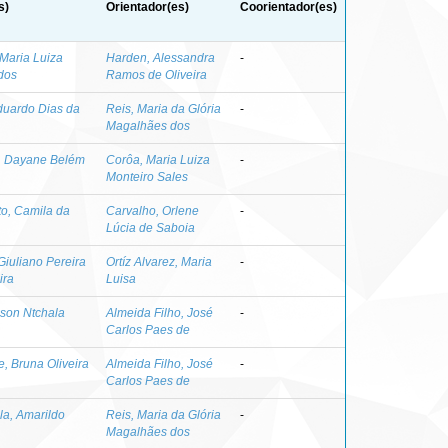
s)
Orientador(es)
Coorientador(es)
 Maria Luiza
Harden, Alessandra
-
dos
Ramos de Oliveira
Eduardo Dias da
Reis, Maria da Glória
-
Magalhães dos
a, Dayane Belém
Corôa, Maria Luiza
-
Monteiro Sales
o, Camila da
Carvalho, Orlene
-
Lúcia de Saboia
Giuliano Pereira
Ortíz Alvarez, Maria
-
ira
Luisa
lson Ntchala
Almeida Filho, José
-
Carlos Paes de
, Bruna Oliveira
Almeida Filho, José
-
Carlos Paes de
la, Amarildo
Reis, Maria da Glória
-
Magalhães dos