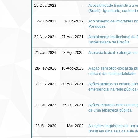
19-Dez-2022
-
Acessibilidade linguística a 
(Brasil) : igualdade, equidad
4-Out-2022
3-Jun-2022
Acolhimento de imigrantes no 
Português
22-Nov-2021
27-Ago-2021
Acolhimento Institucional d
Universidade de Brasília
21-Jan-2026
8-Ago-2025
Acurácia lexical e atenção 
28-Fev-2016
18-Ago-2015
A ação semiótico-social da p
crítica e da multimodalidade
8-Dez-2021
30-Ago-2021
Ações afetivas no ensino-ap
emergencial na rede pública d
11-Jan-2022
25-Out-2021
Ações letradas como construçã
de uma biblioteca pública
28-Set-2020
Mar-2002
As ações lingüísticas de um p
Brasil em uma sala de aula d