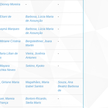
Dioney Moreira
-
-
Eliani de
Barbosa, Lúcia Maria
-
de Assunção
hayná Marques
Barbosa, Lúcia Maria
-
de Assunção
Miriane Cristina
Bergsleithner, Joara
-
Martin
aria Lílian de
Vieira, Josênia
-
s
Antunes
 Mayara
Sekino, Kyoko
-
chka Neves
, Girlane Maria
Magalhães, Maria
Souza, Ana
Izabel Santos
Beatriz Barbosa
de
uer, Mareia
Bortoni-Ricardo,
-
 França
Stella Maris