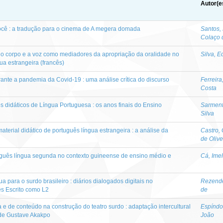
Autor(e
ocê : a tradução para o cinema de A megera domada
Santos,
Colaço 
, o corpo e a voz como mediadores da apropriação da oralidade no
Silva, 
a estrangeira (francês)
nte a pandemia da Covid-19 : uma análise crítica do discurso
Ferreir
Costa
s didáticos de Língua Portuguesa : os anos finais do Ensino
Sarment
Silva
erial didático de português língua estrangeira : a análise da
Castro, 
de Olive
guês língua segunda no contexto guineense de ensino médio e
Cá, Ime
a para o surdo brasileiro : diários dialogados digitais no
Rezende
s Escrito como L2
de
 e de conteúdo na construção do teatro surdo : adaptação intercultural
Espíndo
de Gustave Akakpo
João