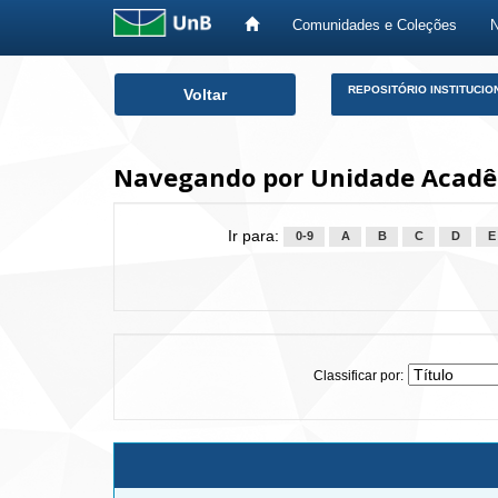
Comunidades e Coleções
Skip
REPOSITÓRIO INSTITUCIO
Voltar
navigation
Navegando por Unidade Acadêmi
Ir para:
0-9
A
B
C
D
E
Classificar por: