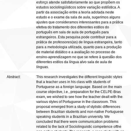
esforço atende satisfatoriamente ao que propõem os
estudos sociolingüísticos sobre variação estilística. A
partir da associação entre a teoria adotada neste
estudo e o exame da sala de aula, sugerimos alguns
ajustes que consideramos interessantes para a prática
efetiva do tratamento dos diferentes estilos do
português em sala de aula de português para
estrangeiros. Esta pesquisa pode contribuir para a
prática de professores(as) de lingua estrangeira, tanto
para a metodologia utilizada, quanto para a produção
de material didático e a avaliação no processo de
ensino-aprendizagem no que se refere à questão dos
diferentes estilos da língua alvo sala de aula de
línguas.
Abstract:
This research investigates the different linguistic styles
that a teacher uses in his class with students of
Portuguese as a foreign language. Based on the main
course objective, i.e., preparation for the CELPE-Bras
exam, we wished to see how the teacher dealt with the
various styles of Portuguese in the classroom. This
proposal emerged from a study of stylistic differences
between Brazilian students and non-native Portuguese
speaking students in a Brazilian university. We
concluded that there were communication problems
related to the lack of Sociolinguistic competence ofthe