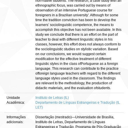
non-native students. The research, a case study with an
ethnographic focus, was carried out by means of
observation of an intensive Portuguese course for
foreigners in a Brazilian university'. Although for some
time the tradition conviction has been to develop the
learners’ sociolinguistic competence, the means to
accomplish this objective has not been available. In this
study we conclude that there is an effort on the part of
teacher to deal with different linguistic styles in his
classes, however, this effort does not always conform to
the sociolinguistic studies on stylistic variation. Based
on our conclusions, we would suggest certain
modification for the effective treatment of different
linguistic styles in the class ofPortuguese as a foreign
language. This research can contribute to the practice
offoreign language teachers with regard to the different
language styles used in the classroom. The findings
are relevant to the methodology, the production of
didactic materiais, and the evaluation ofstudents.
Unidade
Instituto de Letras (IL)
Acadêmica:
Departamento de Línguas Estrangeiras e Tradução (IL
LET)
Informações
Dissertação (mestrado)—Universidade de Brasília,
adicionais:
Instituto de Letras, Departamento de Línguas
Estrangeiras e Tradução, Programa de Pós-Graduação