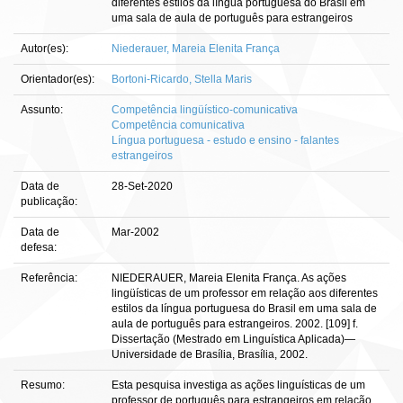
diferentes estilos da língua portuguesa do Brasil em
uma sala de aula de português para estrangeiros
Autor(es):
Niederauer, Mareia Elenita França
Orientador(es):
Bortoni-Ricardo, Stella Maris
Assunto:
Competência lingüístico-comunicativa
Competência comunicativa
Língua portuguesa - estudo e ensino - falantes
estrangeiros
Data de
28-Set-2020
publicação:
Data de
Mar-2002
defesa:
Referência:
NIEDERAUER, Mareia Elenita França. As ações
lingüísticas de um professor em relação aos diferentes
estilos da língua portuguesa do Brasil em uma sala de
aula de português para estrangeiros. 2002. [109] f.
Dissertação (Mestrado em Linguística Aplicada)—
Universidade de Brasília, Brasília, 2002.
Resumo:
Esta pesquisa investiga as ações linguísticas de um
professor de português para estrangeiros em relação