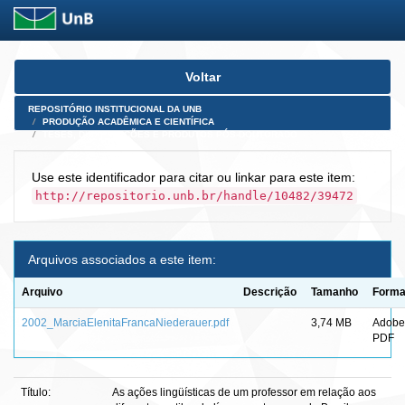
Skip
Voltar
navigation
REPOSITÓRIO INSTITUCIONAL DA UNB
PRODUÇÃO ACADÊMICA E CIENTÍFICA
TESES, DISSERTAÇÕES E PRODUTOS PÓS-DOUTORADO
Use este identificador para citar ou linkar para este item:
http://repositorio.unb.br/handle/10482/39472
Arquivos associados a este item:
Arquivo
Descrição
Tamanho
Forma
2002_MarciaElenitaFrancaNiederauer.pdf
3,74 MB
Adobe
PDF
Título:
As ações lingüísticas de um professor em relação aos