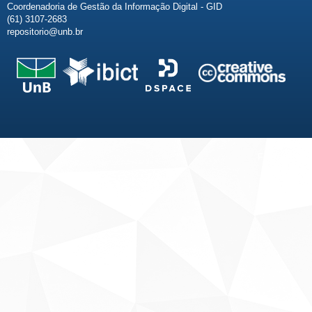
Coordenadoria de Gestão da Informação Digital - GID
(61) 3107-2683
repositorio@unb.br
Fale conosco
Sobre