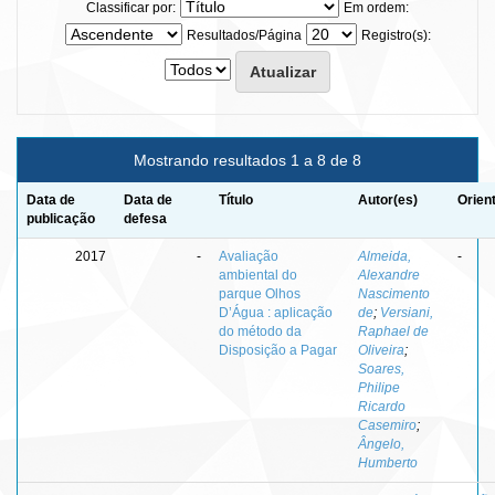
Classificar por:
Em ordem:
Resultados/Página
Registro(s):
Mostrando resultados 1 a 8 de 8
Data de
Data de
Título
Autor(es)
Orien
publicação
defesa
2017
-
Avaliação
Almeida,
-
ambiental do
Alexandre
parque Olhos
Nascimento
D’Água : aplicação
de
;
Versiani,
do método da
Raphael de
Disposição a Pagar
Oliveira
;
Soares,
Philipe
Ricardo
Casemiro
;
Ângelo,
Humberto