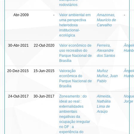
rodoviários
Abr-2009
-
Valor ambiental em
Amazonas,
-
uma perspectiva
Maurício de
heterodoxa
Carvalho
institucional-
ecológica
30-Abr-2021
22-Out-2020
Valor econômico de
Ferreira,
Ângel
uso recreativo do
Alexandre
Humbe
Parque Nacional de
dos Santos
Brasília
20-Dez-2015
15-Jun-2015
Valoração
Muñoz
Ângel
econômica do
Muñoz, Juan
Humbe
Parque Nacional de
Pablo
Brasília
24-Out-2017
30-Jun-2017
Zoneamento : do
Almeida,
Nogue
ideal ao real :
Nathália
Jorge
externalidades
Lima de
ambientais
Araújo
negativas da
ocupação irregular
no DF : a
experiência do