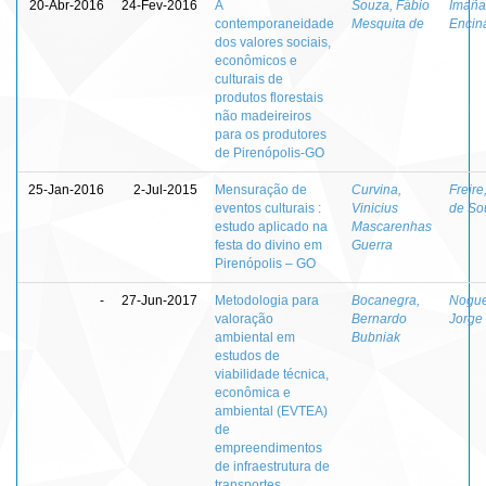
20-Abr-2016
24-Fev-2016
A
Souza, Fábio
Imaña
contemporaneidade
Mesquita de
Encin
dos valores sociais,
econômicos e
culturais de
produtos florestais
não madeireiros
para os produtores
de Pirenópolis-GO
25-Jan-2016
2-Jul-2015
Mensuração de
Curvina,
Freire
eventos culturais :
Vinicius
de So
estudo aplicado na
Mascarenhas
festa do divino em
Guerra
Pirenópolis – GO
-
27-Jun-2017
Metodologia para
Bocanegra,
Nogue
valoração
Bernardo
Jorge
ambiental em
Bubniak
estudos de
viabilidade técnica,
econômica e
ambiental (EVTEA)
de
empreendimentos
de infraestrutura de
transportes