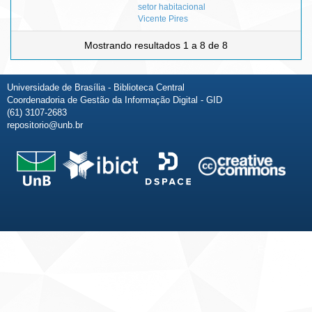
setor habitacional
Vicente Pires
Mostrando resultados 1 a 8 de 8
Universidade de Brasília - Biblioteca Central
Coordenadoria de Gestão da Informação Digital - GID
(61) 3107-2683
repositorio@unb.br
Fale conosco
Sobre