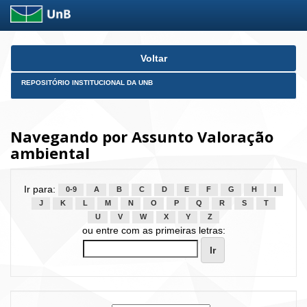
Skip
Voltar
navigation
REPOSITÓRIO INSTITUCIONAL DA UNB
Navegando por Assunto Valoração
ambiental
Ir para:
0-9
A
B
C
D
E
F
G
H
I
J
K
L
M
N
O
P
Q
R
S
T
U
V
W
X
Y
Z
ou entre com as primeiras letras: