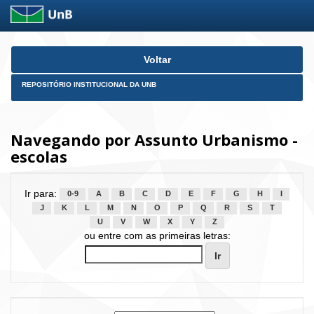
Skip
Voltar
navigation
REPOSITÓRIO INSTITUCIONAL DA UNB
Navegando por Assunto Urbanismo -
escolas
Ir para:
0-9
A
B
C
D
E
F
G
H
I
J
K
L
M
N
O
P
Q
R
S
T
U
V
W
X
Y
Z
ou entre com as primeiras letras: