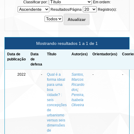
Classificar por:
Em ordem:
Resultados/Página
Registro(s):
Mostrando resultados 1 a 1 de 1
Data de
Data
Título
Autor(es)
Orientador(es)
Coorie
publicação
de
defesa
2022
-
Qual é a
Santos,
-
-
forma ideal
Marcos
para uma
Ricardo
boa
dos
;
cidade? :
Pereira,
seis
Isabela
concepções
Oliveira
de
urbanismo
versus seis
dimensões
de