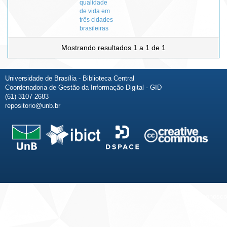
qualidade
de vida em
três cidades
brasileiras
Mostrando resultados 1 a 1 de 1
Universidade de Brasília - Biblioteca Central
Coordenadoria de Gestão da Informação Digital - GID
(61) 3107-2683
repositorio@unb.br
Fale conosco
Sobre