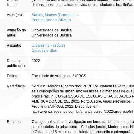
títulos:
dimensiones de la calidad de vida en tres ciudades brasileñas
Autor(es):
Santos, Marcos Ricardo dos
Pereira, Isabela Oliveira
Afiliação do
Universidade de Brasília
autor:
Universidade de Brasília
Assunto:
Urbanismo - escolas
Cidades e vilas
Data de
2022
publicação:
Editora:
Faculdade de Arquitetura/UFRGS
Referência:
SANTOS, Marcos Ricardo dos; PEREIRA, Isabela Oliveira. Qual
seis concepções de urbanismo versus seis dimensões de quali
brasileiras. In: CONGRESSO DE ESCOLAS E FACULDADES
AMÉRICA DO SUL, 25., 2022, Porto Alegre. Anais eletrônicos [
Arquitetura/UFRGS, 2022. Disponível em:
https://www.sisgeenco.com.br/anais/arquisur/2022/arquivo
Resumo:
O artigo realiza uma investigação em torno da forma ideal par
cinco escolas do urbanismo – Cidades-jardim, Modernismo, N
e Cidade de 15 minutos – incluindo um conceito contemporâ