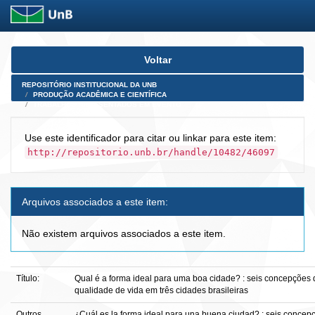
Skip
Voltar
navigation
REPOSITÓRIO INSTITUCIONAL DA UNB
PRODUÇÃO ACADÊMICA E CIENTÍFICA
TRABALHOS APRESENTADOS EM EVENTO
Use este identificador para citar ou linkar para este item:
http://repositorio.unb.br/handle/10482/46097
Arquivos associados a este item:
Não existem arquivos associados a este item.
Título:
Qual é a forma ideal para uma boa cidade? : seis concepções
qualidade de vida em três cidades brasileiras
Outros
¿Cuál es la forma ideal para una buena ciudad? : seis concep