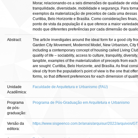
Morar, relacionando-os a seis dimensões de qualidade de vida 
tranquilidade, diversidade, mobilidade e segurança. Para torn
exemplos da materialização de preceitos de cada uma dessas e
Curitiba, Belo Horizonte e Brasília. Como considerações finais,
ponto de vista da população é a que oferece a maior variedad
modo que diferentes preferências por cada dimensão de quali
Abstract:
The article investigates around the ideal form for a good city fr
Garden City Movement, Modernist Model, New Urbanism, City f
including a contemporary concept of housing called Living Club,
quality of life – sociability, access to culture, tranquility, diversi
tangible, examples of the materialization of precepts from each o
are sought: Curitiba, Belo Horizonte, and Brasília. As final consi
ideal city from the population's point of view is the one that offe
forms, so that different preferences for each dimension of quality
Unidade
Faculdade de Arquitetura e Urbanismo (FAU)
Acadêmica:
Programa
Programa de Pós-Graduação em Arquitetura e Urbanismo
de pós-
graduação:
Versão da
https://www.sisgeenco.com.br/anais/arquisur/2022/arquiv
editora: