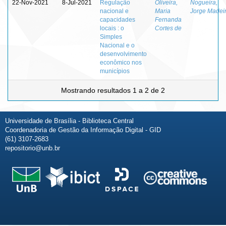
22-Nov-2021
8-Jul-2021
Regulação
Oliveira,
Nogueira,
nacional e
Maria
Jorge Madei
capacidades
Fernanda
locais : o
Cortes de
Simples
Nacional e o
desenvolvimento
econômico nos
municípios
Mostrando resultados 1 a 2 de 2
Universidade de Brasília - Biblioteca Central
Coordenadoria de Gestão da Informação Digital - GID
(61) 3107-2683
repositorio@unb.br