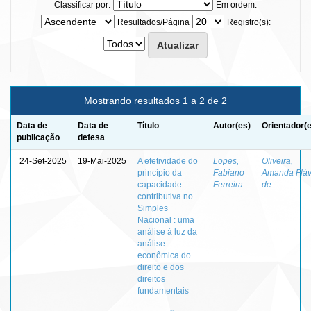
Classificar por:
Em ordem:
Resultados/Página
Registro(s):
Mostrando resultados 1 a 2 de 2
Data de
Data de
Título
Autor(es)
Orientador(
publicação
defesa
24-Set-2025
19-Mai-2025
A efetividade do
Lopes,
Oliveira,
princípio da
Fabiano
Amanda Fláv
capacidade
Ferreira
de
contributiva no
Simples
Nacional : uma
análise à luz da
análise
econômica do
direito e dos
direitos
fundamentais