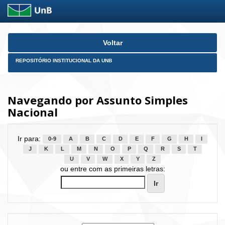
Skip
Voltar
navigation
REPOSITÓRIO INSTITUCIONAL DA UNB
Navegando por Assunto Simples
Nacional
Ir para:
0-9
A
B
C
D
E
F
G
H
I
J
K
L
M
N
O
P
Q
R
S
T
U
V
W
X
Y
Z
ou entre com as primeiras letras: