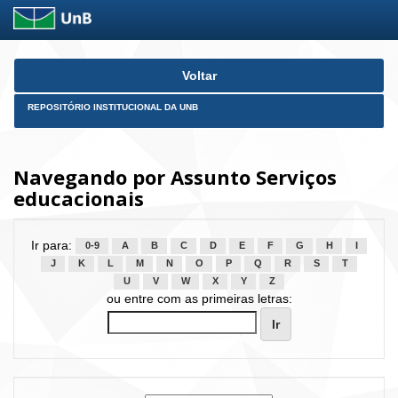
Skip
Voltar
navigation
REPOSITÓRIO INSTITUCIONAL DA UNB
Navegando por Assunto Serviços
educacionais
Ir para:
0-9
A
B
C
D
E
F
G
H
I
J
K
L
M
N
O
P
Q
R
S
T
U
V
W
X
Y
Z
ou entre com as primeiras letras: