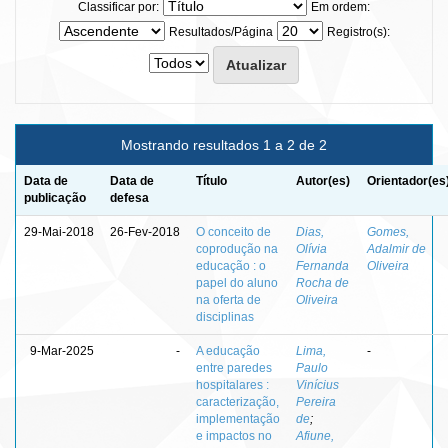
Classificar por:
Em ordem:
Resultados/Página
Registro(s):
Mostrando resultados 1 a 2 de 2
Data de
Data de
Título
Autor(es)
Orientador(es
publicação
defesa
29-Mai-2018
26-Fev-2018
O conceito de
Dias,
Gomes,
coprodução na
Olívia
Adalmir de
educação : o
Fernanda
Oliveira
papel do aluno
Rocha de
na oferta de
Oliveira
disciplinas
9-Mar-2025
-
A educação
Lima,
-
entre paredes
Paulo
hospitalares :
Vinícius
caracterização,
Pereira
implementação
de
;
e impactos no
Afiune,