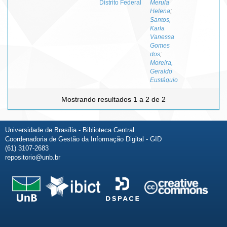
Distrito Federal
Merula
Helena
;
Santos,
Karla
Vanessa
Gomes
dos
;
Moreira,
Geraldo
Eustáquio
Mostrando resultados 1 a 2 de 2
Universidade de Brasília - Biblioteca Central
Coordenadoria de Gestão da Informação Digital - GID
(61) 3107-2683
repositorio@unb.br