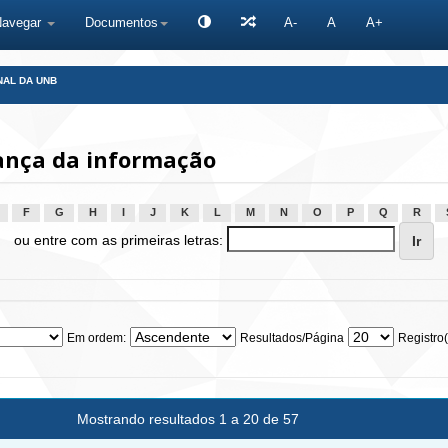
Navegar
Documentos
A-
A
A+
NAL DA UNB
ança da informação
F
G
H
I
J
K
L
M
N
O
P
Q
R
ou entre com as primeiras letras:
Em ordem:
Resultados/Página
Registro(
Mostrando resultados 1 a 20 de 57