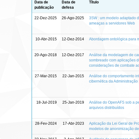
Data de
Data de
Título
publicação
defesa
22-Dez-2025
26-Ago-2025
3SW : um modelo adaptado do
ameaças a servidores Web
10-Abr-2015
12-Dez-2014
Abordagem ontológica para m
20-Ago-2018
12-Dez-2017
Análise da modelagem de can
sombreado com aplicações de
considerações de combate a
27-Mar-2015
22-Jan-2015
Análise do comportamento in
cibernética da Administração
18-Jul-2019
25-Jan-2019
Análise do OpenAFS sob a pe
arquivos distribuídos
28-Fev-2024
17-Abr-2023
Aplicação da Lei Geral de Pr
modelos de anonimização de