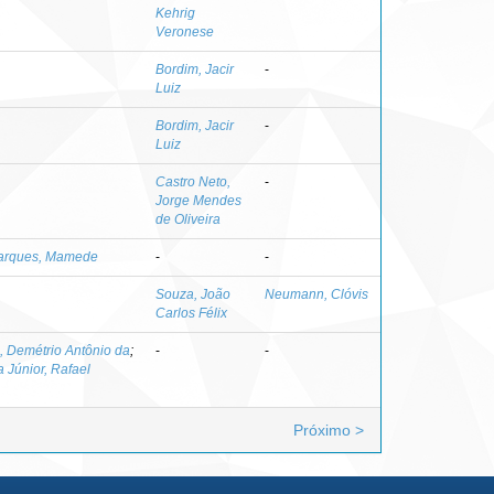
Kehrig
Veronese
Bordim, Jacir
-
Luiz
Bordim, Jacir
-
Luiz
Castro Neto,
-
Jorge Mendes
de Oliveira
arques, Mamede
-
-
Souza, João
Neumann, Clóvis
Carlos Félix
o, Demétrio Antônio da
;
-
-
 Júnior, Rafael
Próximo >