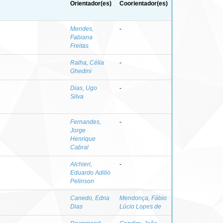
Orientador(es)
Coorientador(es)
Mendes,
-
Fabiana
Freitas
Ralha, Célia
-
Ghedini
Dias, Ugo
-
Silva
Fernandes,
-
Jorge
Henrique
Cabral
Alchieri,
-
Eduardo Adilio
Pelinson
Canedo, Edna
Mendonça, Fábio
Dias
Lúcio Lopes de