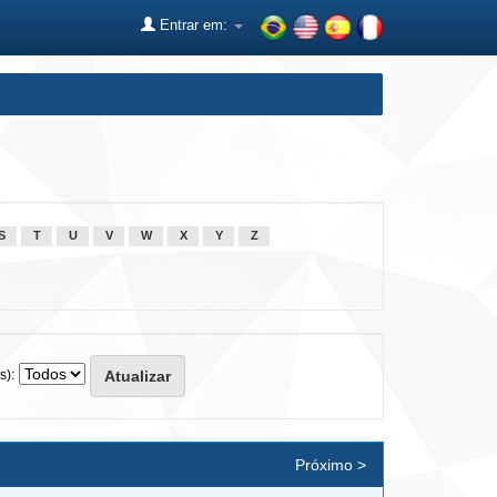
Entrar em:
S
T
U
V
W
X
Y
Z
s):
Próximo >