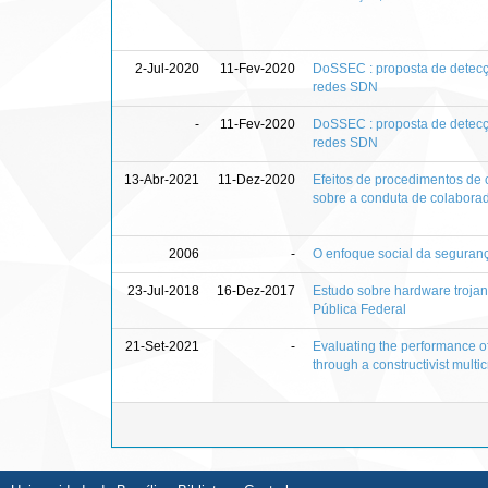
2-Jul-2020
11-Fev-2020
DoSSEC : proposta de detec
redes SDN
-
11-Fev-2020
DoSSEC : proposta de detec
redes SDN
13-Abr-2021
11-Dez-2020
Efeitos de procedimentos de 
sobre a conduta de colabora
2006
-
O enfoque social da seguran
23-Jul-2018
16-Dez-2017
Estudo sobre hardware troja
Pública Federal
21-Set-2021
-
Evaluating the performance of
through a constructivist multi