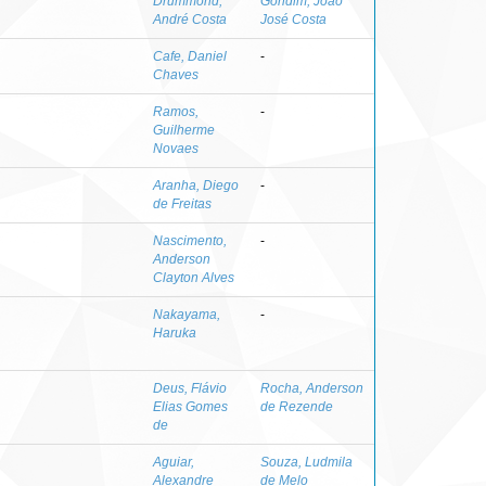
Drummond,
Gondim, João
André Costa
José Costa
Cafe, Daniel
-
Chaves
Ramos,
-
Guilherme
Novaes
Aranha, Diego
-
de Freitas
Nascimento,
-
Anderson
Clayton Alves
Nakayama,
-
Haruka
Deus, Flávio
Rocha, Anderson
Elias Gomes
de Rezende
de
Aguiar,
Souza, Ludmila
Alexandre
de Melo