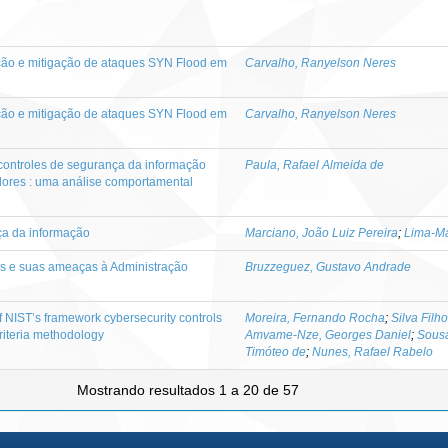
ção e mitigação de ataques SYN Flood em
Carvalho, Ranyelson Neres
ção e mitigação de ataques SYN Flood em
Carvalho, Ranyelson Neres
controles de segurança da informação
Paula, Rafael Almeida de
dores : uma análise comportamental
ça da informação
Marciano, João Luiz Pereira
;
Lima-M
ns e suas ameaças à Administração
Bruzzeguez, Gustavo Andrade
 NIST’s framework cybersecurity controls
Moreira, Fernando Rocha
;
Silva Filh
criteria methodology
Amvame-Nze, Georges Daniel
;
Sousa
Timóteo de
;
Nunes, Rafael Rabelo
Mostrando resultados 1 a 20 de 57