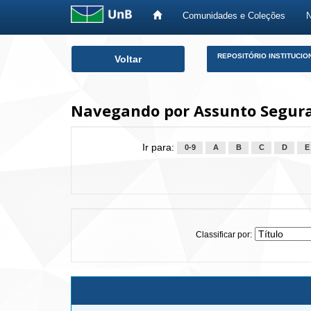
Comunidades e Coleções
Skip
REPOSITÓRIO INSTITUCIO
Voltar
navigation
Navegando por Assunto Segur
Ir para:
0-9
A
B
C
D
E
Classificar por: