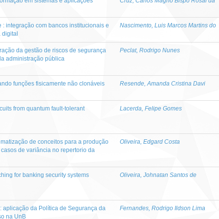
nformação em sistemas e aplicações
Cruz, Carlos Magno Bispo Rosal da
 integração com bancos institucionais e
Nascimento, Luis Marcos Martins do
digital
ração da gestão de riscos de segurança
Peclat, Rodrigo Nunes
a administração pública
zando funções fisicamente não clonáveis
Resende, Amanda Cristina Davi
rcuits from quantum fault-tolerant
Lacerda, Felipe Gomes
tematização de conceitos para a produção
Oliveira, Edgard Costa
casos de variância no repertorio da
ing for banking security systems
Oliveira, Johnatan Santos de
: aplicação da Política de Segurança da
Fernandes, Rodrigo Ildson Lima
so na UnB