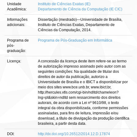
Unidade
Instituto de Ciências Exatas (IE)
Acadêmica:
Departamento de Ciência da Computação (IE CIC)
Informações
Dissertação (mestrado)—Universidade de Brasília,
adicionais:
Instituto de Ciências Exatas, Departamento de
Ciências da Computação, 2014.
Programa de
Programa de Pós-Graduação em Informática
pós-
graduação:
Licença:
A concessão da licença deste item refere-se ao termo
de autorização impresso assinado pelo autor com as
seguintes condições: Na qualidade de titular dos
direitos de autor da publicação, autorizo a
Universidade de Brasília e o IBICT a disponibilizar por
meio dos sites www.bce.unb.br, www.ibict.br,
http://hercules.vtls.com/cgi-bin/ndltd/chameleon?
lng=pt&skin=ndltd sem ressarcimento dos direitos
autorais, de acordo com a Lei nº 9610/98, o texto
integral da obra disponibilizada, conforme permissões
assinaladas, para fins de leitura, impressão e/ou
download, a título de divulgação da produção científica
brasileira, a partir desta data.
DOI:
http://dx.doi.org/10.26512/2014.12.D.17874