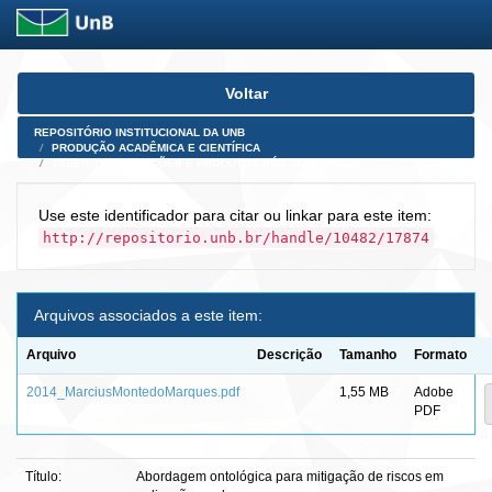
Skip
Voltar
navigation
REPOSITÓRIO INSTITUCIONAL DA UNB
PRODUÇÃO ACADÊMICA E CIENTÍFICA
TESES, DISSERTAÇÕES E PRODUTOS PÓS-DOUTORADO
Use este identificador para citar ou linkar para este item:
http://repositorio.unb.br/handle/10482/17874
Arquivos associados a este item:
Arquivo
Descrição
Tamanho
Formato
2014_MarciusMontedoMarques.pdf
1,55 MB
Adobe
PDF
Título:
Abordagem ontológica para mitigação de riscos em