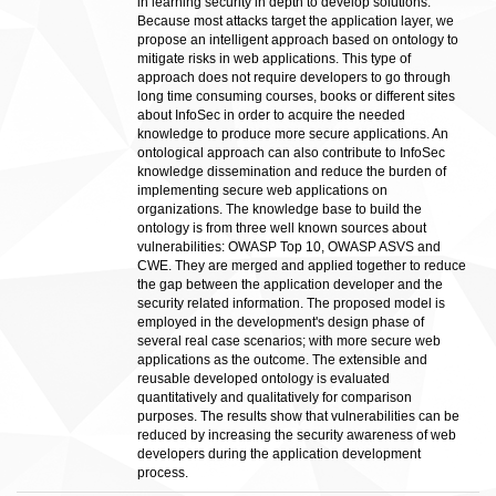
in learning security in depth to develop solutions.
Because most attacks target the application layer, we
propose an intelligent approach based on ontology to
mitigate risks in web applications. This type of
approach does not require developers to go through
long time consuming courses, books or different sites
about InfoSec in order to acquire the needed
knowledge to produce more secure applications. An
ontological approach can also contribute to InfoSec
knowledge dissemination and reduce the burden of
implementing secure web applications on
organizations. The knowledge base to build the
ontology is from three well known sources about
vulnerabilities: OWASP Top 10, OWASP ASVS and
CWE. They are merged and applied together to reduce
the gap between the application developer and the
security related information. The proposed model is
employed in the development's design phase of
several real case scenarios; with more secure web
applications as the outcome. The extensible and
reusable developed ontology is evaluated
quantitatively and qualitatively for comparison
purposes. The results show that vulnerabilities can be
reduced by increasing the security awareness of web
developers during the application development
process.