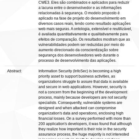
CWE3. Eles são combinados e aplicados para reduzir
a lacuna entre o desenvolvedor e as informações
relacionadas à segurança. O modelo proposto é
aplicado na fase de projeto do desenvolvimento em
diversos casos reais, tendo como resultado aplicações
web mais seguras. A ontologia, extensível e reutilizável,
é avaliada quantitativamente e qualitativamente para
efeitos de comparação. Os resultados mostram que as
vulnerabilidades podem ser reduzidas por meio do
aumento direcionado da conscientização sobre
segurança dos desenvolvedores web durante o
processo de desenvolvimento das aplicações.
Abstract:
Information Security (InfoSec) is becoming a high
priority asset to support business activities, as
organizations struggle to assure that data is available
and secure in web applications. However, security is
not a concern from the beginning of the development
process, mainly because developers are not security
specialists. Consequently, vulnerable systems are
designed and when attacked can compromise
organization's data and operations, enclosing high
financial losses. On a survey performed with more than
200 application's developers, it was found that although
they realize how important is their role in the security
assurance process, the huge majority is not interested