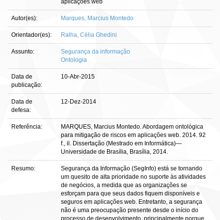
aplicações web
Autor(es):
Marques, Marcius Montedo
Orientador(es):
Ralha, Célia Ghedini
Assunto:
Segurança da informação
Ontologia
Data de
10-Abr-2015
publicação:
Data de
12-Dez-2014
defesa:
Referência:
MARQUES, Marcius Montedo. Abordagem ontológica
para mitigação de riscos em aplicações web. 2014. 92
f., il. Dissertação (Mestrado em Informática)—
Universidade de Brasília, Brasília, 2014.
Resumo:
Segurança da Informação (SegInfo) está se tornando
um quesito de alta prioridade no suporte às atividades
de negócios, a medida que as organizações se
esforçam para que seus dados fiquem disponíveis e
seguros em aplicações web. Entretanto, a segurança
não é uma preocupação presente desde o início do
processo de desenvolvimento, principalmente porque