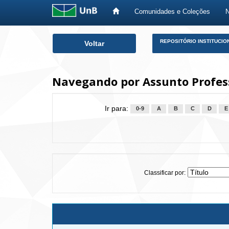
Comunidades e Coleções
Skip
REPOSITÓRIO INSTITUCIO
Voltar
navigation
Navegando por Assunto Profes
Ir para:
0-9
A
B
C
D
E
Classificar por: