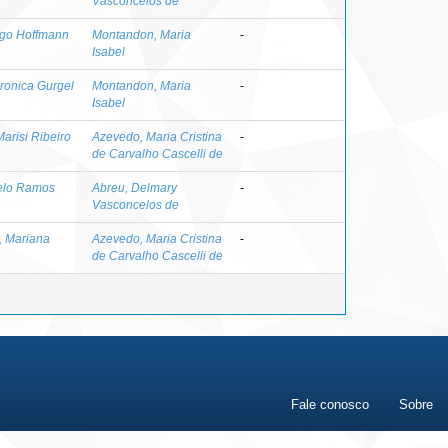
Vasconcelos de
igo Hoffmann
Montandon, Maria
-
Isabel
ronica Gurgel
Montandon, Maria
-
Isabel
Marisi Ribeiro
Azevedo, Maria Cristina
-
de Carvalho Cascelli de
celo Ramos
Abreu, Delmary
-
Vasconcelos de
, Mariana
Azevedo, Maria Cristina
-
de Carvalho Cascelli de
Fale conosco
Sobre