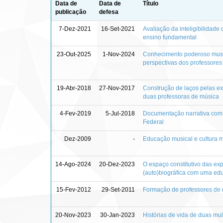
Data de
Data de
Título
publicação
defesa
7-Dez-2021
16-Set-2021
Avaliação da inteligibilidade
ensino fundamental
23-Out-2025
1-Nov-2024
Conhecimento poderoso music
perspectivas dos professore
19-Abr-2018
27-Nov-2017
Construção de laços pelas exp
duas professoras de música
4-Fev-2019
5-Jul-2018
Documentação narrativa com q
Federal
Dez-2009
-
Educação musical e cultura mu
14-Ago-2024
20-Dez-2023
O espaço constitutivo das exp
(auto)biográfica com uma ed
15-Fev-2012
29-Set-2011
Formação de professores de 
20-Nov-2023
30-Jan-2023
Histórias de vida de duas m