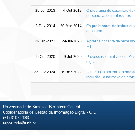
25-Jul-2013
4-Out-2012
O programa de expansão da ed
perspectiva de professores
3-Dez-2014
20-Mar-2014
Os professores de instrument
descritiva
12-Jan-2021
29-Jul-2020
A prática docente de profess
MT
9-Out-2020
9-Jul-2020
Processos formativos em Mús
digital
23-Fev-2024
16-Dez-2022
“Quando falam em superdotado
inclusão : a narrativa de pro
Universidade de Brasília - Biblioteca Central
Coordenadoria de Gestão da Informação Digital - GID
(61) 3107-2683
repositorio@unb.br