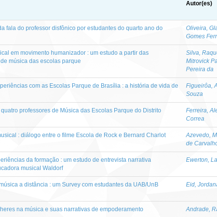
Autor(es)
 da fala do professor disfônico por estudantes do quarto ano do
Oliveira, G
Gomes Ferr
al em movimento humanizador : um estudo a partir das
Silva, Raqu
s de música das escolas parque
Mitrovick 
Pereira da
eriências com as Escolas Parque de Brasília : a história de vida de
Figueirôa, 
Souza
uatro professores de Música das Escolas Parque do Distrito
Ferreira, A
Correa
sical : diálogo entre o filme Escola de Rock e Bernard Charlot
Azevedo, Ma
de Carvalho
eriências da formação : um estudo de entrevista narrativa
Ewerton, La
ucadora musical Waldorf
música a distância : um Survey com estudantes da UAB/UnB
Eid, Jorda
ulheres na música e suas narrativas de empoderamento
Andrade, Ra