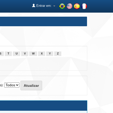
Entrar em:
S
T
U
V
W
X
Y
Z
s):