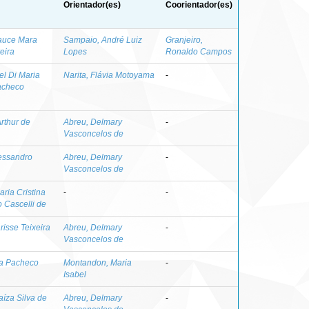
Orientador(es)
Coorientador(es)
lauce Mara
Sampaio, André Luiz
Granjeiro,
eira
Lopes
Ronaldo Campos
el Di Maria
Narita, Flávia Motoyama
-
Pacheco
Arthur de
Abreu, Delmary
-
Vasconcelos de
lessandro
Abreu, Delmary
-
Vasconcelos de
ria Cristina
-
-
 Cascelli de
risse Teixeira
Abreu, Delmary
-
Vasconcelos de
na Pacheco
Montandon, Maria
-
Isabel
íza Silva de
Abreu, Delmary
-