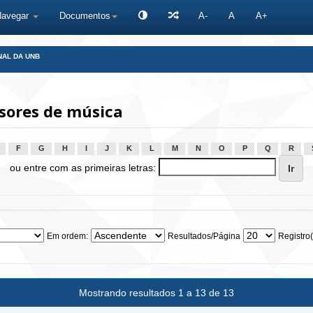
Navegar
Documentos
A-
A
A+
NAL DA UNB
sores de música
F
G
H
I
J
K
L
M
N
O
P
Q
R
ou entre com as primeiras letras:
Em ordem:
Resultados/Página
Registro(
Mostrando resultados 1 a 13 de 13