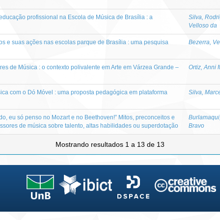
ucação profissional na Escola de Música de Brasília : a
Silva, Rodr
Velloso da
os e suas ações nas escolas parque de Brasília : uma pesquisa
Bezerra, Ve
ores de Música : o contexto polivalente em Arte em Várzea Grande –
Ortiz, Anni 
ica com o Dó Móvel : uma proposta pedagógica em plataforma
Silva, Mar
, eu só penso no Mozart e no Beethoven!” Mitos, preconceitos e
Burlamaqui
fessores de música sobre talento, altas habilidades ou superdotação
Bravo
Mostrando resultados 1 a 13 de 13