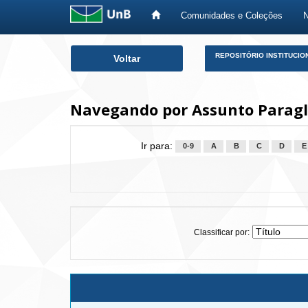
Comunidades e Coleções
Skip
REPOSITÓRIO INSTITUCIO
Voltar
navigation
Navegando por Assunto Paragl
Ir para:
0-9
A
B
C
D
E
Classificar por: