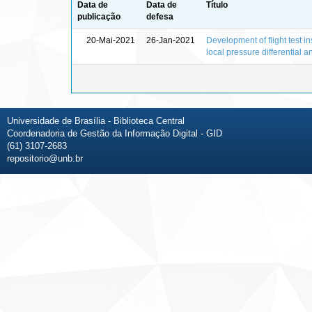
Data de
Data de
Título
publicação
defesa
20-Mai-2021
26-Jan-2021
Development of flight test i
local pressure differential a
Universidade de Brasília - Biblioteca Central
Coordenadoria de Gestão da Informação Digital - GID
(61) 3107-2683
repositorio@unb.br