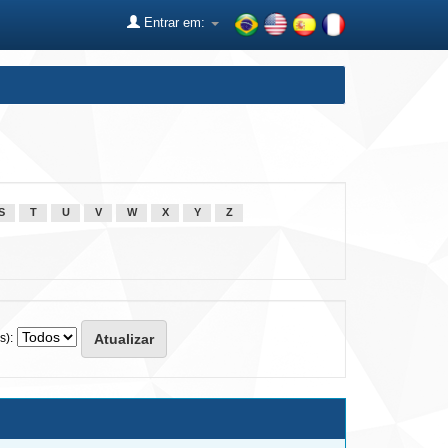
Entrar em:
S
T
U
V
W
X
Y
Z
s):