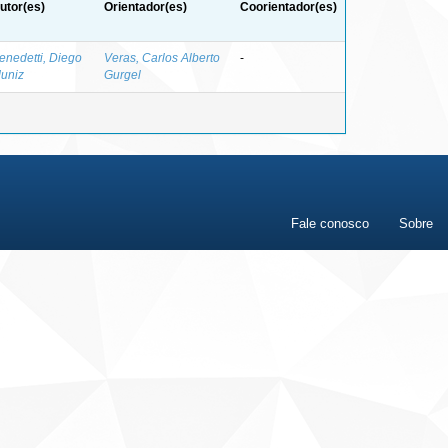
utor(es)
Orientador(es)
Coorientador(es)
enedetti, Diego
Veras, Carlos Alberto
-
uniz
Gurgel
Fale conosco
Sobre