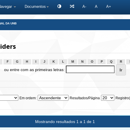
Navegar
Documentos
A-
A
A+
NAL DA UNB
iders
F
G
H
I
J
K
L
M
N
O
P
Q
R
ou entre com as primeiras letras:
Em ordem:
Resultados/Página
Registro(
Mostrando resultados 1 a 1 de 1