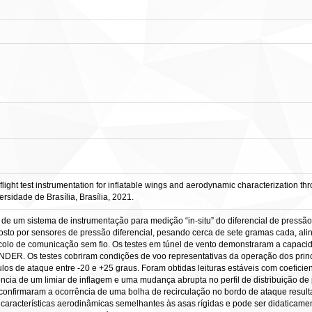
t test instrumentation for inflatable wings and aerodynamic characterization through
idade de Brasília, Brasília, 2021.
e um sistema de instrumentação para medição “in-situ” do diferencial de pressão i
osto por sensores de pressão diferencial, pesando cerca de sete gramas cada, al
lo de comunicação sem fio. Os testes em túnel de vento demonstraram a capacidad
NDER. Os testes cobriram condições de voo representativas da operação dos princ
ulos de ataque entre -20 e +25 graus. Foram obtidas leituras estáveis com coefic
ência de um limiar de inflagem e uma mudança abrupta no perfil de distribuição de
confirmaram a ocorrência de uma bolha de recirculação no bordo de ataque resu
u características aerodinâmicas semelhantes às asas rígidas e pode ser didaticam