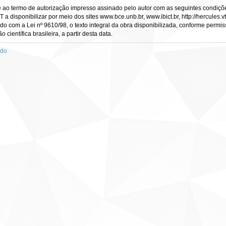
e ao termo de autorização impresso assinado pelo autor com as seguintes condições
CT a disponibilizar por meio dos sites www.bce.unb.br, www.ibict.br, http://hercule
rdo com a Lei nº 9610/98, o texto integral da obra disponibilizada, conforme permis
científica brasileira, a partir desta data.
ado