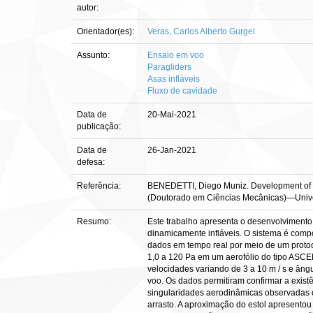
autor:
Orientador(es):
Veras, Carlos Alberto Gurgel
Assunto:
Ensaio em voo
Paragliders
Asas infláveis
Fluxo de cavidade
Data de
20-Mai-2021
publicação:
Data de
26-Jan-2021
defesa:
Referência:
BENEDETTI, Diego Muniz. Development of fligh
(Doutorado em Ciências Mecânicas)—Univers
Resumo:
Este trabalho apresenta o desenvolvimento d
dinamicamente infláveis. O sistema é comp
dados em tempo real por meio de um protoco
1,0 a 120 Pa em um aerofólio do tipo ASCE
velocidades variando de 3 a 10 m / s e âng
voo. Os dados permitiram confirmar a exist
singularidades aerodinâmicas observadas 
arrasto. A aproximação do estol apresento