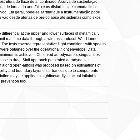
estrutura do fluxo de ar confinado. A curva de sustentação
de de forma do aerofólio e os distúrbios de camada limite
voo. Em geral, pode-se afirmar que a instrumentação pode
e vão desde alertas de pré-colapso até sistemas complexos
differential at the upper and lower surfaces of dynamically
smit real-time data through a wireless protocol. Wind tunnel
. The tests covered representative flight conditions with speeds
% were obtained over the operational flight envelope. Data
on minimum is achieved. Observed aerodynamics singularities
ncrease in drag. Stall approach presented aerodynamic
ution along open-airfoils was proposed based on estimations of
stability and boundary layer disturbances due to components
ntation may be applied straightforwardly to actual inflatable
 prevention tool.