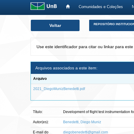
Comunidades e Coleções
Skip
REPOSITÓRIO INSTITUCIO
Voltar
navigation
Use este identificador para citar ou linkar para este
Arquivos associados a este item:
Arquivo
2021_DiegoMunizBenedetti.pdf
Título:
Development of flight test instrumentation f
Autor(es):
Benedetti, Diego Muniz
E-mail do
diegobenedetti@gmail.com