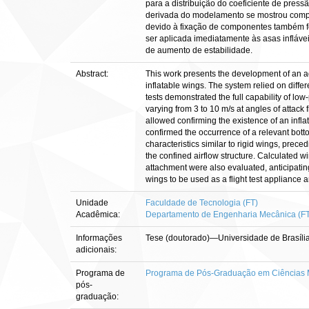
para a distribuição do coeficiente de press
derivada do modelamento se mostrou compatí
devido à fixação de componentes também f
ser aplicada imediatamente às asas infláv
de aumento de estabilidade.
Abstract:
This work presents the development of an ad
inflatable wings. The system relied on diffe
tests demonstrated the full capability of lo
varying from 3 to 10 m/s at angles of attack
allowed confirming the existence of an infl
confirmed the occurrence of a relevant bott
characteristics similar to rigid wings, prece
the confined airflow structure. Calculated w
attachment were also evaluated, anticipating 
wings to be used as a flight test appliance a
Unidade
Faculdade de Tecnologia (FT)
Acadêmica:
Departamento de Engenharia Mecânica (F
Informações
Tese (doutorado)—Universidade de Brasíli
adicionais:
Programa de
Programa de Pós-Graduação em Ciências 
pós-
graduação: