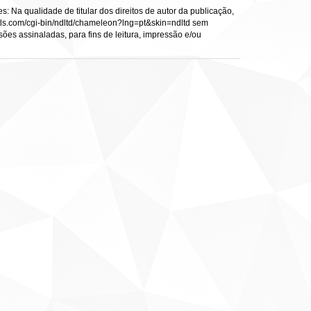
: Na qualidade de titular dos direitos de autor da publicação,
s.vtls.com/cgi-bin/ndltd/chameleon?lng=pt&skin=ndltd sem
sões assinaladas, para fins de leitura, impressão e/ou