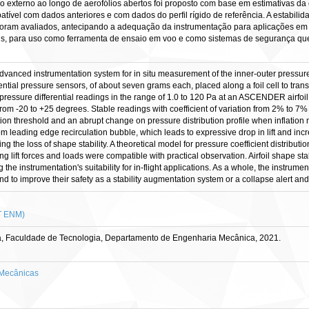
ão externo ao longo de aerofólios abertos foi proposto com base em estimativas da 
vel com dados anteriores e com dados do perfil rígido de referência. A estabilida
oram avaliados, antecipando a adequação da instrumentação para aplicações em 
eis, para uso como ferramenta de ensaio em voo e como sistemas de segurança qu
vanced instrumentation system for in situ measurement of the inner-outer pressure 
rential pressure sensors, of about seven grams each, placed along a foil cell to tran
w-pressure differential readings in the range of 1.0 to 120 Pa at an ASCENDER airfoil
 from -20 to +25 degrees. Stable readings with coefficient of variation from 2% to 7
ation threshold and an abrupt change on pressure distribution profile when inflati
om leading edge recirculation bubble, which leads to expressive drop in lift and i
ding the loss of shape stability. A theoretical model for pressure coefficient distrib
ing lift forces and loads were compatible with practical observation. Airfoil shape 
the instrumentation's suitability for in-flight applications. As a whole, the instrume
nd to improve their safety as a stability augmentation system or a collapse alert and
T ENM)
a, Faculdade de Tecnologia, Departamento de Engenharia Mecânica, 2021.
Mecânicas