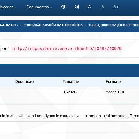
Navegar
Documentos
A-
A
A+
NAL DA UNB
PRODUÇÃO ACADÊMICA E CIENTÍFICA
TESES, DISSERTAÇÕES E PRO
 item:
http://repositorio.unb.br/handle/10482/40979
Descrição
Tamanho
Formato
3,52 MB
Adobe PDF
or inflatable wings and aerodynamic characterization through local pressure differen