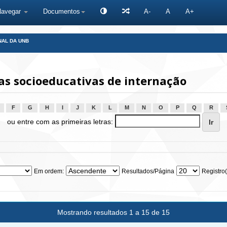
Navegar
Documentos
A-
A
A+
NAL DA UNB
s socioeducativas de internação
F
G
H
I
J
K
L
M
N
O
P
Q
R
ou entre com as primeiras letras:
Em ordem:
Resultados/Página
Registro(
Mostrando resultados 1 a 15 de 15