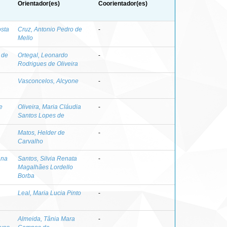
Orientador(es)
Coorientador(es)
osta
Cruz, Antonio Pedro de
-
Mello
 de
Ortegal, Leonardo
-
Rodrigues de Oliveira
Vasconcelos, Alcyone
-
e
Oliveira, Maria Cláudia
-
Santos Lopes de
Matos, Helder de
-
Carvalho
ana
Santos, Silvia Renata
-
Magalhães Lordello
Borba
Leal, Maria Lucia Pinto
-
a
Almeida, Tânia Mara
-