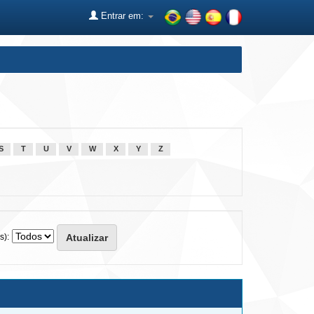
Entrar em:
S
T
U
V
W
X
Y
Z
s):