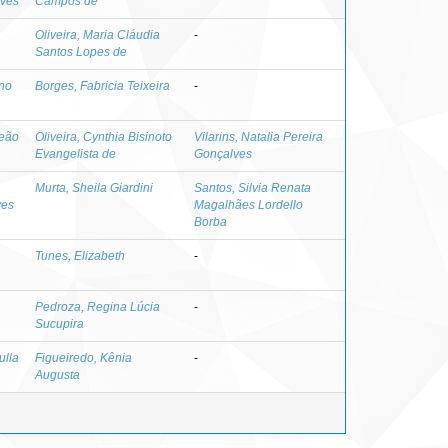
lves
Campos de
Oliveira, Maria Cláudia
-
Santos Lopes de
eno
Borges, Fabricia Teixeira
-
Leão
Oliveira, Cynthia Bisinoto
Vilarins, Natalia Pereira
Evangelista de
Gonçalves
Murta, Sheila Giardini
Santos, Silvia Renata
ves
Magalhães Lordello
Borba
Tunes, Elizabeth
-
Pedroza, Regina Lúcia
-
Sucupira
ulla
Figueiredo, Kênia
-
Augusta