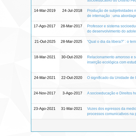
socioeducativo do Distrito Fe
14-Mar-2019
24-Jul-2018
Produção de subjetividades na
de internação : uma abordag
17-Ago-2017
28-Mar-2017
Professor e sistema socioedu
do desenvolvimento do adol
21-Out-2025
28-Mar-2025
“Qual o dia da libera?” : o 
18-Mar-2021
30-Out-2020
Relacionamento amoroso e so
inserção ecológica com estud
24-Mar-2021
22-Out-2020
O significado da Unidade de
24-Nov-2017
3-Ago-2017
A socioeducação e Direitos h
23-Ago-2021
31-Mai-2021
Vozes dos egressos da medida
processos comunicativos na 