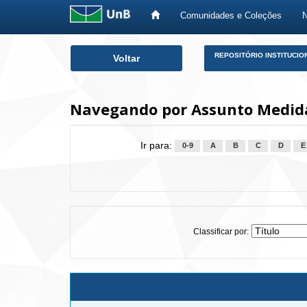
Comunidades e Coleções
Skip
REPOSITÓRIO INSTITUCIO
Voltar
navigation
Navegando por Assunto Medida
Ir para:
0-9
A
B
C
D
E
Classificar por: