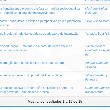
deral
Esmeralda Gonça
 fronteira entre o dentro e o fora da medida socioeducativa
Machado, Kelita
em semiótico-cultural do desenvolvimento
Rejanne
cativo : conquistas, desafios e perspectivas para a promoção
Silva, Nilcea Mor
escente
tempo indeterminado da medida socioeducativa de internação
Yamada, Beatriz 
cioeducação : uma análise a partir da experiência de
Souza, William
o de casos múltiplos
Gualberto Gonçal
de
 Internação para adolescentes e socioeducadores
Amaral, Darliane
Silva do
umanos : um estudo do projeto “A Arte do Saber”
Silva, Clawdemy
Feitosa e
 socioeducativa de internação no Distrito Federal : os
Cronemberger, Pa
perspectiva da Comunicação Pública
Kalliny Moura
Mostrando resultados 1 a 15 de 15