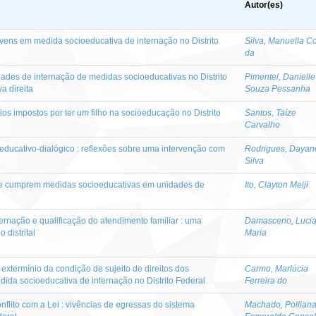
Autor(es)
ens em medida socioeducativa de internação no Distrito
Silva, Manuella C
da
dades de internação de medidas socioeducativas no Distrito
Pimentel, Danielle
a direita
Souza Pessanha
os impostos por ter um filho na socioeducação no Distrito
Santos, Taíze
Carvalho
educativo-dialógico : reflexões sobre uma intervenção com
Rodrigues, Dayan
Silva
ue cumprem medidas socioeducativas em unidades de
Ito, Clayton Meiji
ernação e qualificação do atendimento familiar : uma
Damasceno, Luci
 distrital
Maria
extermínio da condição de sujeito de direitos dos
Carmo, Marlúcia
ida socioeducativa de internação no Distrito Federal
Ferreira do
lito com a Lei : vivências de egressas do sistema
Machado, Pollian