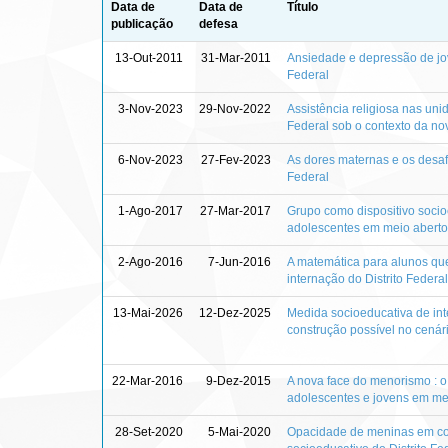
Data de
Data de
Título
publicação
defesa
13-Out-2011
31-Mar-2011
Ansiedade e depressão de jov
Federal
3-Nov-2023
29-Nov-2022
Assistência religiosa nas uni
Federal sob o contexto da nov
6-Nov-2023
27-Fev-2023
As dores maternas e os desafi
Federal
1-Ago-2017
27-Mar-2017
Grupo como dispositivo socio
adolescentes em meio aberto
2-Ago-2016
7-Jun-2016
A matemática para alunos q
internação do Distrito Federal
13-Mai-2026
12-Dez-2025
Medida socioeducativa de int
construção possível no cenário
22-Mar-2016
9-Dez-2015
A nova face do menorismo : o 
adolescentes e jovens em med
28-Set-2020
5-Mai-2020
Opacidade de meninas em conf