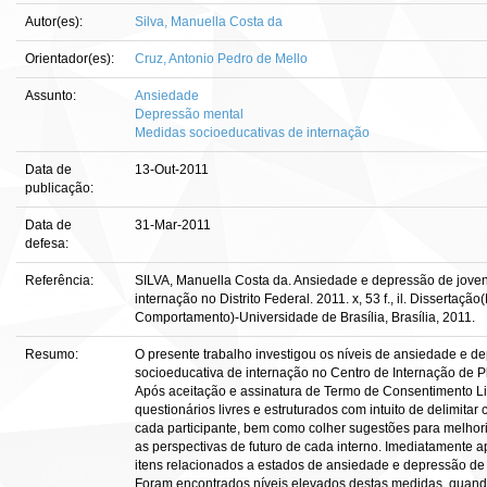
Autor(es):
Silva, Manuella Costa da
Orientador(es):
Cruz, Antonio Pedro de Mello
Assunto:
Ansiedade
Depressão mental
Medidas socioeducativas de internação
Data de
13-Out-2011
publicação:
Data de
31-Mar-2011
defesa:
Referência:
SILVA, Manuella Costa da. Ansiedade e depressão de jove
internação no Distrito Federal. 2011. x, 53 f., il. Dissertaç
Comportamento)-Universidade de Brasília, Brasília, 2011.
Resumo:
O presente trabalho investigou os níveis de ansiedade e 
socioeducativa de internação no Centro de Internação de Pla
Após aceitação e assinatura de Termo de Consentimento Liv
questionários livres e estruturados com intuito de delimitar 
cada participante, bem como colher sugestões para melhori
as perspectivas de futuro de cada interno. Imediatamente a
itens relacionados a estados de ansiedade e depressão de
Foram encontrados níveis elevados destas medidas, quan