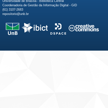
Universidade de Brasília - Biblioteca Central
Coordenadoria de Gestão da Informação Digital - GID
(61) 3107-2683
repositorio@unb.br
Fale conosco
Sobre