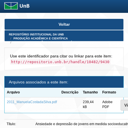
Skip
Voltar
navigation
REPOSITÓRIO INSTITUCIONAL DA UNB
PRODUÇÃO ACADÊMICA E CIENTÍFICA
TESES, DISSERTAÇÕES E PRODUTOS PÓS-DOUTORADO
Use este identificador para citar ou linkar para este item:
http://repositorio.unb.br/handle/10482/9430
Arquivos associados a este item:
Arquivo
Descrição
Tamanho
Formato
2011_ManuelaCostadaSilva.pdf
239,44
Adobe
Vi
kB
PDF
Título:
Ansiedade e depressão de jovens em medida socioeducativa