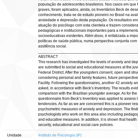
população de adolescentes brasileiros. Nos casos em que
graves, foram aplicados, ainda, os Inventários Beck de des
conhecimento, trata-se de estudo pioneiro no Brasil na ava
ansiedade e depressão desta população. Os resultados enc
atuação do psicólogo com esta clientela e trazem consider
pedagógicas e institucionais importantes para a implementa
socioeducativas existentes. Além disso, é enfatizada a imp
políticas de saúde pública, numa perspectiva conjunta com
assitência social.
______________________________________________
ABSTRACT
This research has investigated the levels of anxiety and de
are submitted to social and educational measures at the juve
Federal District. After the youngsters consent, open and st
considering personal and family features, future perspectiv
Facility. Following the questionnaires, another 42 anxiety 
asked, in accordance with Beck’s Inventory. The results evid
comparison with the Brazilian youngster average. As for the 
questionnaire from Beck’s Inventory was applied to assess l
tendencies. As far as we are concerned this is a pioneer rese
psychometric measures of anxiety and depression. The findin
psychologists who work on this area also including pedagogic
and educative measures. In addition, it is shown that health
security, educational and social care policies.
Unidade
Instituto de Psicologia (IP)