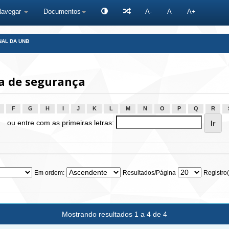
Navegar
Documentos
A-
A
A+
NAL DA UNB
a de segurança
F
G
H
I
J
K
L
M
N
O
P
Q
R
ou entre com as primeiras letras:
Em ordem:
Resultados/Página
Registro(
Mostrando resultados 1 a 4 de 4