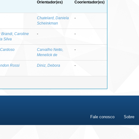
Orientador(es)
Coorientador(es)
Chatelard, Daniela
-
Scheinkman
;
Brandi, Caroline
-
-
a Silva
r Cardoso
Carvalho Netto,
-
Menelick de
ondon Rossi
Diniz, Debora
-
Fale conosco
Sobre