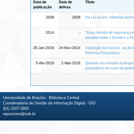
Data de
Data de
Título
publicação
defesa
2008
2008
Da Lei às leis: reflexões teór
2014
-
"Essa medida de segurança é i
desafios entre o Direito e a Ps
26-Jan-2016
24-Nov-2014
A punição da loucura : as de
Reforma Psiquiátrica
5-Abr-2016
2-Mar-2016
Quando um monstro é perigos
psiquiátrico em caso de pedofi
Universidade de Brasília - Biblioteca Central
Coordenadoria de Gestão da Informação Digital - GID
(61) 3107-2683
repositorio@unb.br