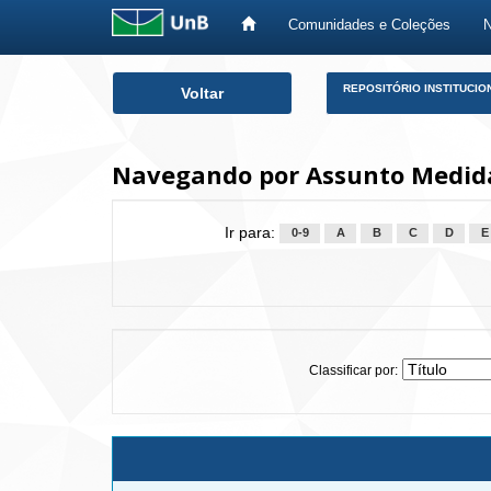
Comunidades e Coleções
Skip
REPOSITÓRIO INSTITUCIO
Voltar
navigation
Navegando por Assunto Medid
Ir para:
0-9
A
B
C
D
E
Classificar por: