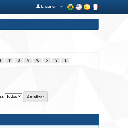
Entrar em:
S
T
U
V
W
X
Y
Z
s):