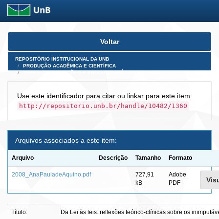
Skip
Voltar
navigation
REPOSITÓRIO INSTITUCIONAL DA UNB
PRODUÇÃO ACADÊMICA E CIENTÍFICA
TESES, DISSERTAÇÕES E PRODUTOS PÓS-DOUTORADO
Use este identificador para citar ou linkar para este item:
http://repositorio.unb.br/handle/10482/1360
Arquivos associados a este item:
Arquivo
Descrição
Tamanho
Formato
2008_AnaPauladeAquino.pdf
727,91
Adobe
Visu
kB
PDF
Título:
Da Lei às leis: reflexões teórico-clínicas sobre os inimputáv