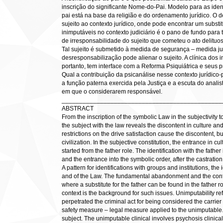
inscrição do significante Nome-do-Pai. Modelo para as ident
pai está na base da religião e do ordenamento jurídico. O 
sujeito ao contexto jurídico, onde pode encontrar um substit
inimputáveis no contexto judiciário é o pano de fundo para 
de irresponsabilidade do sujeito que cometeu o ato delituo
Tal sujeito é submetido à medida de segurança – medida jur
desresponsabilização pode alienar o sujeito. A clínica dos 
portanto, tem interface com a Reforma Psiquiátrica e seus pr
Qual a contribuição da psicanálise nesse contexto jurídico
a função paterna exercida pela Justiça e a escuta do anali
em que o considerarem responsável.
______________________________________________
ABSTRACT
From the inscription of the symbolic Law in the subjectivity to 
the subject with the law reveals the discontent in culture and 
restrictions on the drive satisfaction cause the discontent,
civilization. In the subjective constitution, the entrance in c
started from the father role. The identification with the fat
and the entrance into the symbolic order, after the castration
A pattern for identifications with groups and institutions, the 
and of the Law. The fundamental abandonment and the conflict
where a substitute for the father can be found in the father ro
context is the background for such issues. Unimputability ref
perpetrated the criminal act for being considered the carrier 
safety measure – legal measure applied to the unimputable.
subject. The unimputable clinical involves psychosis clinical