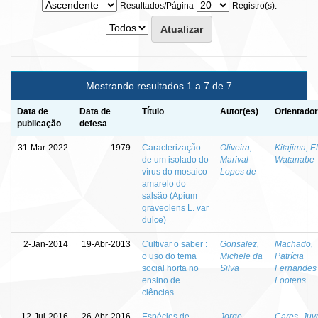
Resultados/Página
Registro(s):
Mostrando resultados 1 a 7 de 7
Data de
Data de
Título
Autor(es)
Orientador
publicação
defesa
31-Mar-2022
1979
Caracterização
Oliveira,
Kitajima, El
de um isolado do
Marival
Watanabe
vírus do mosaico
Lopes de
amarelo do
salsão (Apium
graveolens L. var
dulce)
2-Jan-2014
19-Abr-2013
Cultivar o saber :
Gonsalez,
Machado,
o uso do tema
Michele da
Patrícia
social horta no
Silva
Fernandes
ensino de
Lootens
ciências
12-Jul-2016
26-Abr-2016
Espécies de
Jorge
Cares, Juv