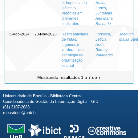
hidropônica de
Helton
alface cv.
Lopes
;
Verônica em
Junqueira,
diferentes
Ana Maria
substratos
Resende
6-Ago-2024
28-Nov-2023
Rastreabilidade
Fonseca,
Joaquim,
de frutas,
Letícia
Maisa San
legumes e
Assis
verduras, uma
Barony
estratégia de
Valadares
organização
setorial
Mostrando resultados 1 a 7 de 7
Universidade de Brasília - Biblioteca Central
Coordenadoria de Gestão da Informação Digital - GID
(61) 3107-2683
repositorio@unb.br