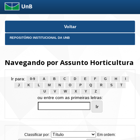
Skip
Voltar
navigation
REPOSITÓRIO INSTITUCIONAL DA UNB
Navegando por Assunto Horticultura
Ir para:
0-9
A
B
C
D
E
F
G
H
I
J
K
L
M
N
O
P
Q
R
S
T
U
V
W
X
Y
Z
ou entre com as primeiras letras:
Classificar por:
Em ordem: