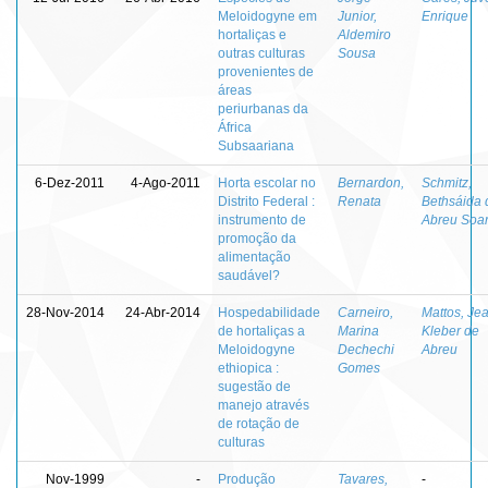
Meloidogyne em
Junior,
Enrique
hortaliças e
Aldemiro
outras culturas
Sousa
provenientes de
áreas
periurbanas da
África
Subsaariana
6-Dez-2011
4-Ago-2011
Horta escolar no
Bernardon,
Schmitz,
Distrito Federal :
Renata
Bethsáida 
instrumento de
Abreu Soa
promoção da
alimentação
saudável?
28-Nov-2014
24-Abr-2014
Hospedabilidade
Carneiro,
Mattos, Je
de hortaliças a
Marina
Kleber de
Meloidogyne
Dechechi
Abreu
ethiopica :
Gomes
sugestão de
manejo através
de rotação de
culturas
Nov-1999
-
Produção
Tavares,
-