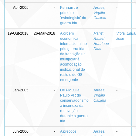
Abr-2005
-
Kennan : o
Arraes,
-
primeiro
Virgílio
‘estrategista’ da
Caixeta
guerra fria
19-Out-2018
26-Mar-2018
A ordem
Manzi,
Viola, Edua
econômica
Rafael
José
internacional no
Henrique
pós-guerra fria :
Dias
da transição uni-
multipolar à
acomodação
institucional do
resto e do G8
emergente
Jan-2005
-
De Pio XII a
Arraes,
-
Paulo VI : do
Virgílio
conservadorismo
Caixeta
à incerteza da
renovação
durante a guerra
fria
Jun-2000
-
A precoce
Arraes,
-