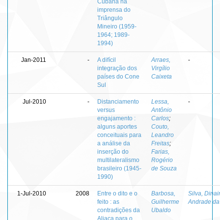
Cubana na
imprensa do
Triângulo
Mineiro (1959-
1964; 1989-
1994)
Jan-2011
-
A difícil
Arraes,
-
integração dos
Virgílio
países do Cone
Caixeta
Sul
Jul-2010
-
Distanciamento
Lessa,
-
versus
Antônio
engajamento :
Carlos
;
alguns aportes
Couto,
conceituais para
Leandro
a análise da
Freitas
;
inserção do
Farias,
multilateralismo
Rogério
brasileiro (1945-
de Souza
1990)
1-Jul-2010
2008
Entre o dito e o
Barbosa,
Silva, Dinai
feito : as
Guilherme
Andrade da
contradições da
Ubaldo
Aliaça para o