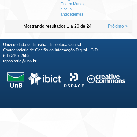
Guerra Mundial
e seus
antecedentes
Mostrando resultados 1 a 20 de 24
Próximo >
Universidade de Brasília - Biblioteca Central
Coordenadoria de Gestão da Informação Digital - GID
(61) 3107-2683
repositorio@unb.br
Fale conosco
Sobre