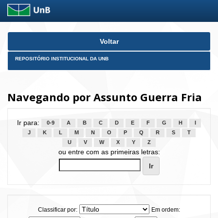
Skip
Voltar
navigation
REPOSITÓRIO INSTITUCIONAL DA UNB
Navegando por Assunto Guerra Fria
Ir para:
0-9
A
B
C
D
E
F
G
H
I
J
K
L
M
N
O
P
Q
R
S
T
U
V
W
X
Y
Z
ou entre com as primeiras letras:
Classificar por:
Em ordem: