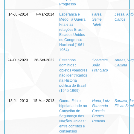
Progresso
14-Jul-2014
7-Mar-2014
Esperança e
Fares,
Lessa, Antô
Medo : a Guerra
Seme
Carlos
Fria e as
Taleb
relações Brasil-
Estados Unidos
no Congresso
Nacional (1961-
1964)
24-Out-2023
28-Set-2022
Estranhos
Schramm,
Arraes, Virgí
domínios :
João
Caixeta
objetos voadores
Francisco
não identificados
na História
política do Brasil
(1945-1969)
18-Jul-2013
15-Mar-2013
Guerra Fria e
Horta, Luiz
Saraiva, Jo
bipolariadade no
Fernando
Flávio Som
Conselho de
Castelo
Segurança das
Branco
Nações Unidas :
Rebello
entre conflitos e
consensos