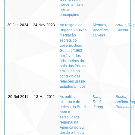
novos temas e
novas
percepções
30-Jan-2024
24-Nov-2023
Ao resgate da
Mendes,
Arraes, Virgí
Brigada 2506 : a
André de
Caixeta
mediação
Oliveira
secreta do
governo João
Goulart (1962)
em favor dos
prisioneiros da
baía dos Porcos
em Cuba no
contexto das
relações Brasil-
Estados Unidos
20-Set-2011
13-Mai-2011
As políticas
Kang-
Rocha,
externa e de
Deok,
Antônio Jor
defesa do Brasil
Jeong
Ramalho d
para a
estabilidade
regional na
América do Sul
desde o fim da