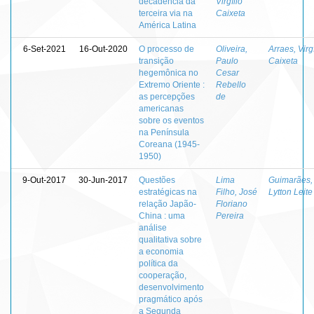
decadência da
Virgílio
terceira via na
Caixeta
América Latina
6-Set-2021
16-Out-2020
O processo de
Oliveira,
Arraes, Virgí
transição
Paulo
Caixeta
hegemônica no
Cesar
Extremo Oriente :
Rebello
as percepções
de
americanas
sobre os eventos
na Península
Coreana (1945-
1950)
9-Out-2017
30-Jun-2017
Questões
Lima
Guimarães,
estratégicas na
Filho, José
Lytton Leite
relação Japão-
Floriano
China : uma
Pereira
análise
qualitativa sobre
a economia
política da
cooperação,
desenvolvimento
pragmático após
a Segunda