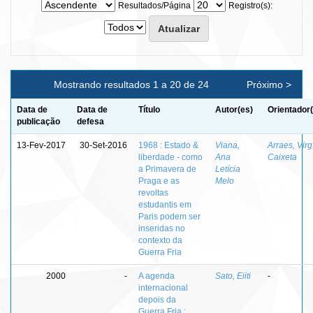
Resultados/Página
Registro(s):
Mostrando resultados 1 a 20 de 24
Próximo >
Data de
Data de
Título
Autor(es)
Orientador
publicação
defesa
13-Fev-2017
30-Set-2016
1968 : Estado &
Viana,
Arraes, Virgí
liberdade - como
Ana
Caixeta
a Primavera de
Letícia
Praga e as
Melo
revoltas
estudantis em
Paris podem ser
inseridas no
contexto da
Guerra Fria
2000
-
A agenda
Sato, Eiiti
-
internacional
depois da
Guerra Fria :