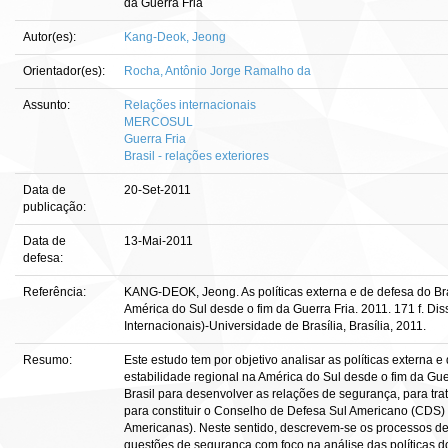
da Guerra Fria
Autor(es):
Kang-Deok, Jeong
Orientador(es):
Rocha, Antônio Jorge Ramalho da
Assunto:
Relações internacionais
MERCOSUL
Guerra Fria
Brasil - relações exteriores
Data de
20-Set-2011
publicação:
Data de
13-Mai-2011
defesa:
Referência:
KANG-DEOK, Jeong. As políticas externa e de defesa do Bra
América do Sul desde o fim da Guerra Fria. 2011. 171 f. D
Internacionais)-Universidade de Brasília, Brasília, 2011.
Resumo:
Este estudo tem por objetivo analisar as políticas externa 
estabilidade regional na América do Sul desde o fim da Guer
Brasil para desenvolver as relações de segurança, para tra
para constituir o Conselho de Defesa Sul Americano (CDS)
Americanas). Neste sentido, descrevem-se os processos de
questões de segurança com foco na análise das políticas do 