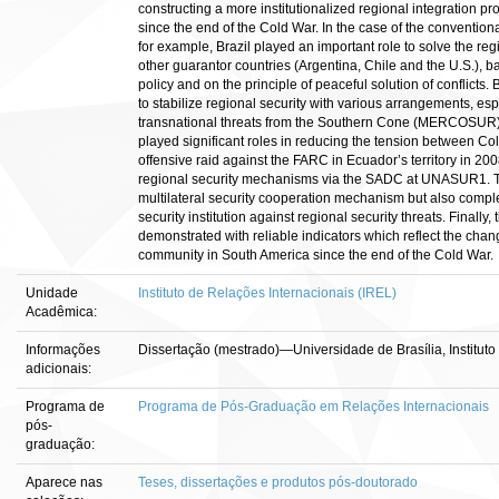
constructing a more institutionalized regional integration p
since the end of the Cold War. In the case of the conventi
for example, Brazil played an important role to solve the r
other guarantor countries (Argentina, Chile and the U.S.), ba
policy and on the principle of peaceful solution of conflicts
to stabilize regional security with various arrangements, esp
transnational threats from the Southern Cone (MERCOSUR) t
played significant roles in reducing the tension between C
offensive raid against the FARC in Ecuador’s territory in 2008
regional security mechanisms via the SADC at UNASUR1. Th
multilateral security cooperation mechanism but also comple
security institution against regional security threats. Finally
demonstrated with reliable indicators which reflect the cha
community in South America since the end of the Cold War.
Unidade
Instituto de Relações Internacionais (IREL)
Acadêmica:
Informações
Dissertação (mestrado)—Universidade de Brasília, Instituto
adicionais:
Programa de
Programa de Pós-Graduação em Relações Internacionais
pós-
graduação:
Aparece nas
Teses, dissertações e produtos pós-doutorado