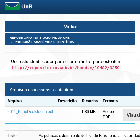
Skip
Voltar
navigation
REPOSITÓRIO INSTITUCIONAL DA UNB
PRODUÇÃO ACADÊMICA E CIENTÍFICA
TESES, DISSERTAÇÕES E PRODUTOS PÓS-DOUTORADO
Use este identificador para citar ou linkar para este item:
http://repositorio.unb.br/handle/10482/9250
Arquivos associados a este item:
Arquivo
Descrição
Tamanho
Formato
2011_KangDeokJeong.pdf
1,86 MB
Adobe
Visual
PDF
Título:
As políticas externa e de defesa do Brasil para a estabilid