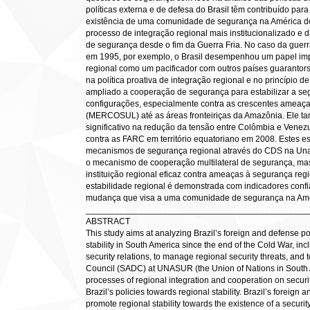
políticas externa e de defesa do Brasil têm contribuído par
existência de uma comunidade de segurança na América do
processo de integração regional mais institucionalizado 
de segurança desde o fim da Guerra Fria. No caso da guerr
em 1995, por exemplo, o Brasil desempenhou um papel imp
regional como um pacificador com outros países guarantors
na política proativa de integração regional e no princípio de
ampliado a cooperação de segurança para estabilizar a seg
configurações, especialmente contra as crescentes ameaç
(MERCOSUL) até as áreas fronteiriças da Amazônia. Ele
significativo na redução da tensão entre Colômbia e Venez
contra as FARC em território equatoriano em 2008. Estes es
mecanismos de segurança regional através do CDS na Una
o mecanismo de cooperação multilateral de segurança, ma
instituição regional eficaz contra ameaças à segurança reg
estabilidade regional é demonstrada com indicadores confi
mudança que visa a uma comunidade de segurança na Améri
______________________________________________
ABSTRACT
This study aims at analyzing Brazil’s foreign and defense po
stability in South America since the end of the Cold War, incl
security relations, to manage regional security threats, and
Council (SADC) at UNASUR (the Union of Nations in South Am
processes of regional integration and cooperation on securi
Brazil’s policies towards regional stability. Brazil’s foreign
promote regional stability towards the existence of a secur