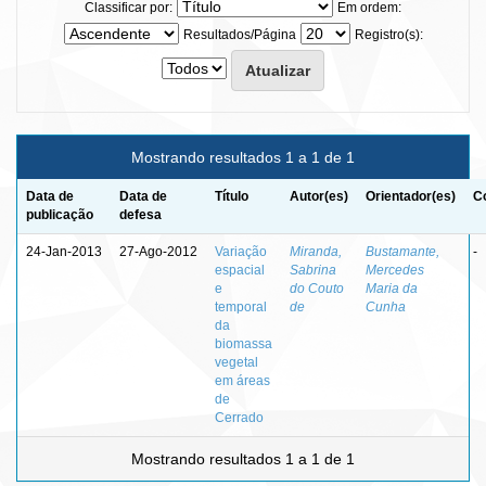
Classificar por:
Em ordem:
Resultados/Página
Registro(s):
Mostrando resultados 1 a 1 de 1
Data de
Data de
Título
Autor(es)
Orientador(es)
C
publicação
defesa
24-Jan-2013
27-Ago-2012
Variação
Miranda,
Bustamante,
-
espacial
Sabrina
Mercedes
e
do Couto
Maria da
temporal
de
Cunha
da
biomassa
vegetal
em áreas
de
Cerrado
Mostrando resultados 1 a 1 de 1