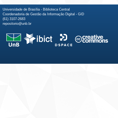
Universidade de Brasília - Biblioteca Central
Coordenadoria de Gestão da Informação Digital - GID
(61) 3107-2683
repositorio@unb.br
Fale conosco
Sobre