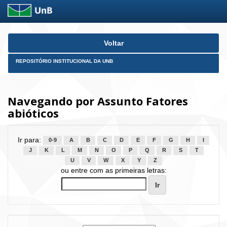
Skip
Voltar
navigation
REPOSITÓRIO INSTITUCIONAL DA UNB
Navegando por Assunto Fatores
abióticos
Ir para:
0-9
A
B
C
D
E
F
G
H
I
J
K
L
M
N
O
P
Q
R
S
T
U
V
W
X
Y
Z
ou entre com as primeiras letras: