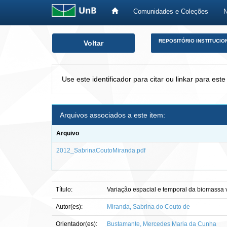
Comunidades e Coleções
Skip
REPOSITÓRIO INSTITUCIO
Voltar
navigation
Use este identificador para citar ou linkar para este
Arquivos associados a este item:
Arquivo
2012_SabrinaCoutoMiranda.pdf
Título:
Variação espacial e temporal da biomassa 
Autor(es):
Miranda, Sabrina do Couto de
Orientador(es):
Bustamante, Mercedes Maria da Cunha