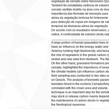
vegetação de cerrado sobre Neossolos Qua
Também foi constatada carência de estudos
cerrado sentido restrito na área core do bi
importância das florestas de transição pa
aérea da vegetação lenhosa foi fortemente 
para detecção de copas em imagens de saté
temporal da biomassa aérea da vegetação l
De acordo com os resultados observados, 
nativa. A continuidade de estudos desta n
_________________________________
A large portion of human population lives i
have an influence on the energy, water and
America holding high biodiversity, and beca
the role of vegetation in the global carbon c
review and new data from fieldwork. The lit
On the other hand, grassland formations pr
cerrado, highlighted the importance of seaso
the climate models can influence carbon sto
field sampling was conducted in two sites 
on Oxisols. The analysis of biometric paramet
transition forest in the ecotone Cerrado/Ama
correlated with the crown area and volume. 
technique is an important step for the remo
may stock or release carbon mainly dependin
the maintenance of carbon stocks in vegetat
the Neotropical savannas.