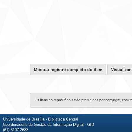
Mostrar registro completo do item
Visualizar
Os itens no repositório estão protegidos por copyright, com t
Universidade de Brasília - Biblioteca Central
Coordenadoria de Gestão da Informação Digital - GID
(61) 3107-2683