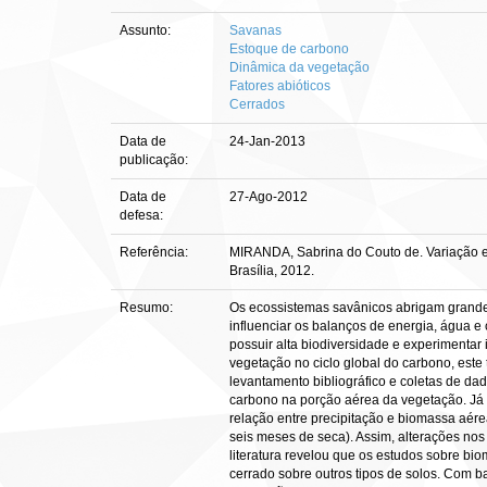
Assunto:
Savanas
Estoque de carbono
Dinâmica da vegetação
Fatores abióticos
Cerrados
Data de
24-Jan-2013
publicação:
Data de
27-Ago-2012
defesa:
Referência:
MIRANDA, Sabrina do Couto de. Variação es
Brasília, 2012.
Resumo:
Os ecossistemas savânicos abrigam grande
influenciar os balanços de energia, água e
possuir alta biodiversidade e experimentar
vegetação no ciclo global do carbono, este 
levantamento bibliográfico e coletas de da
carbono na porção aérea da vegetação. Já
relação entre precipitação e biomassa aér
seis meses de seca). Assim, alterações no
literatura revelou que os estudos sobre bi
cerrado sobre outros tipos de solos. Com 