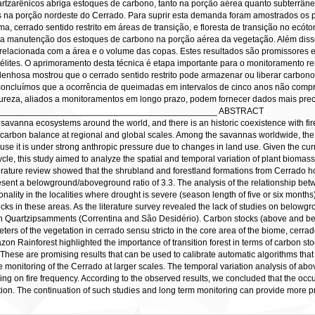
rtzarênicos abriga estoques de carbono, tanto na porção aérea quanto subterrân
 na porção nordeste do Cerrado. Para suprir esta demanda foram amostrados os 
oma, cerrado sentido restrito em áreas de transição, e floresta de transição no ec
ra a manutenção dos estoques de carbono na porção aérea da vegetação. Além diss
relacionada com a área e o volume das copas. Estes resultados são promissores e 
lites. O aprimoramento desta técnica é etapa importante para o monitoramento re
enhosa mostrou que o cerrado sentido restrito pode armazenar ou liberar carbon
concluímos que a ocorrência de queimadas em intervalos de cinco anos não com
atureza, aliados a monitoramentos em longo prazo, podem fornecer dados mais pre
_____________________________________________ ABSTRACT
n savanna ecosystems around the world, and there is an historic coexistence with f
 carbon balance at regional and global scales. Among the savannas worldwide, the 
use it is under strong anthropic pressure due to changes in land use. Given the cur
ycle, this study aimed to analyze the spatial and temporal variation of plant biomass 
erature review showed that the shrubland and forestland formations from Cerrado ho
esent a belowground/aboveground ratio of 3.3. The analysis of the relationship be
nality in the localities where drought is severe (season length of five or six month
cks in these areas. As the literature survey revealed the lack of studies on below
on Quartzipsamments (Correntina and São Desidério). Carbon stocks (above and bel
ers of the vegetation in cerrado sensu stricto in the core area of the biome, cerrado 
zon Rainforest highlighted the importance of transition forest in terms of carbon s
These are promising results that can be used to calibrate automatic algorithms that
te monitoring of the Cerrado at larger scales. The temporal variation analysis of 
g on fire frequency. According to the observed results, we concluded that the occur
ion. The continuation of such studies and long term monitoring can provide more pre