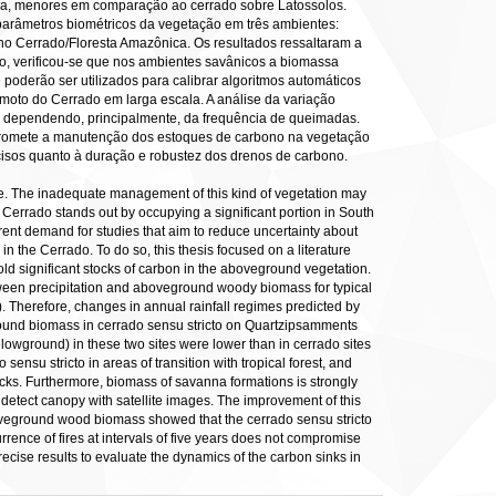
ea, menores em comparação ao cerrado sobre Latossolos.
parâmetros biométricos da vegetação em três ambientes:
ótono Cerrado/Floresta Amazônica. Os resultados ressaltaram a
o, verificou-se que nos ambientes savânicos a biomassa
poderão ser utilizados para calibrar algoritmos automáticos
moto do Cerrado em larga escala. A análise da variação
o dependendo, principalmente, da frequência de queimadas.
promete a manutenção dos estoques de carbono na vegetação
cisos quanto à duração e robustez dos drenos de carbono.
ire. The inadequate management of this kind of vegetation may
Cerrado stands out by occupying a significant portion in South
rent demand for studies that aim to reduce uncertainty about
in the Cerrado. To do so, this thesis focused on a literature
ld significant stocks of carbon in the aboveground vegetation.
tween precipitation and aboveground woody biomass for typical
s). Therefore, changes in annual rainfall regimes predicted by
ground biomass in cerrado sensu stricto on Quartzipsamments
owground) in these two sites were lower than in cerrado sites
sensu stricto in areas of transition with tropical forest, and
tocks. Furthermore, biomass of savanna formations is strongly
 detect canopy with satellite images. The improvement of this
aboveground wood biomass showed that the cerrado sensu stricto
rence of fires at intervals of five years does not compromise
cise results to evaluate the dynamics of the carbon sinks in