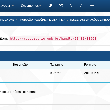
Navegar
Documentos
A-
A
A+
NAL DA UNB
PRODUÇÃO ACADÊMICA E CIENTÍFICA
TESES, DISSERTAÇÕES E PRO
 item:
http://repositorio.unb.br/handle/10482/11961
Descrição
Tamanho
Formato
5,92 MB
Adobe PDF
vegetal em áreas de Cerrado