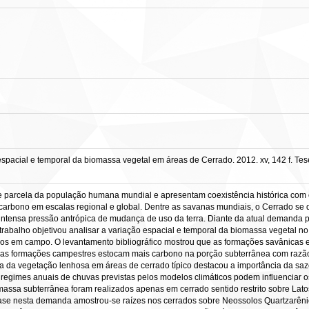
pacial e temporal da biomassa vegetal em áreas de Cerrado. 2012. xv, 142 f. Te
 parcela da população humana mundial e apresentam coexistência histórica com
 carbono em escalas regional e global. Dentre as savanas mundiais, o Cerrado se d
 intensa pressão antrópica de mudança de uso da terra. Diante da atual demanda p
trabalho objetivou analisar a variação espacial e temporal da biomassa vegetal no 
dos em campo. O levantamento bibliográfico mostrou que as formações savânicas e 
 as formações campestres estocam mais carbono na porção subterrânea com razão
ea da vegetação lenhosa em áreas de cerrado típico destacou a importância da saz
s regimes anuais de chuvas previstas pelos modelos climáticos podem influenciar 
omassa subterrânea foram realizados apenas em cerrado sentido restrito sobre Lato
base nesta demanda amostrou-se raízes nos cerrados sobre Neossolos Quartzarênic