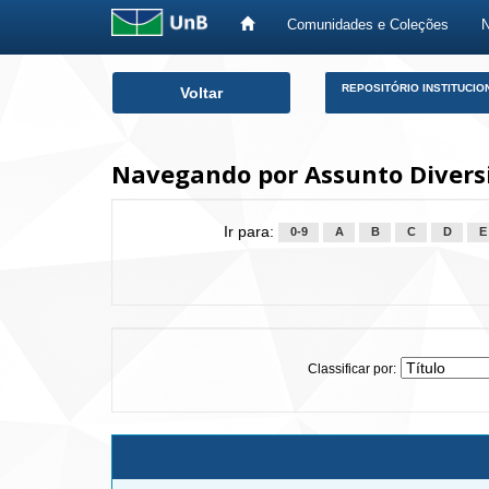
Comunidades e Coleções
Skip
REPOSITÓRIO INSTITUCIO
Voltar
navigation
Navegando por Assunto Diver
Ir para:
0-9
A
B
C
D
E
Classificar por: