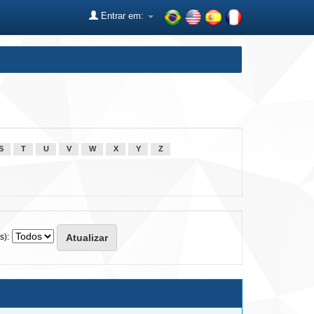
Entrar em:
S
T
U
V
W
X
Y
Z
s):