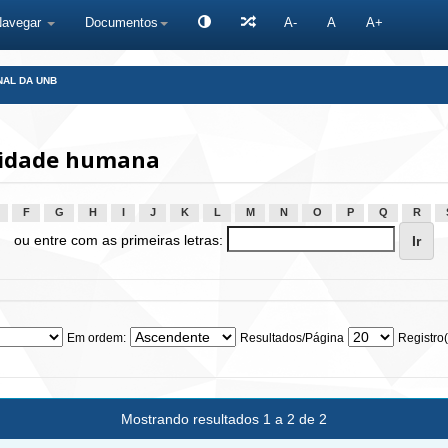
Navegar
Documentos
A-
A
A+
NAL DA UNB
sidade humana
F
G
H
I
J
K
L
M
N
O
P
Q
R
ou entre com as primeiras letras:
Em ordem:
Resultados/Página
Registro(
Mostrando resultados 1 a 2 de 2