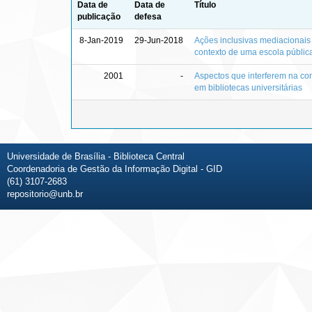
Data de
Data de
Título
publicação
defesa
8-Jan-2019
29-Jun-2018
Ações inclusivas mediacionais
contexto de uma escola públic
2001
-
Aspectos que interferem na co
em bibliotecas universitárias
Universidade de Brasília - Biblioteca Central
Coordenadoria de Gestão da Informação Digital - GID
(61) 3107-2683
repositorio@unb.br