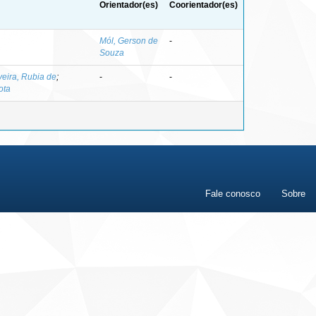
Orientador(es)
Coorientador(es)
Mól, Gerson de
-
Souza
veira, Rubia de
;
-
-
ota
Fale conosco
Sobre