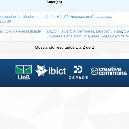
Autor(es)
 no ensino de ciências no
Anjos, Heraldo Henrique de Carvalho dos
a do DF
nstrução da acessibilidade
Mazzoni, Alberto Angel
;
Torres, Elisabeth Fátima
;
Oli
Ely, Vera Helena Moro Bins
;
Alves, João Bosco da M
Mostrando resultados 1 a 2 de 2