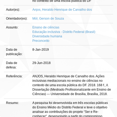
no contexto de uma escola pública do DF
Autor(es):
Anjos, Heraldo Henrique de Carvalho dos
Orientador(es):
Mól, Gerson de Souza
Assunto:
Ensino de ciências
Educação inclusiva - Distrito Federal (Brasil)
Diversidade humana
Preconceito
Data de
8-Jan-2019
publicação:
Data de
29-Jun-2018
defesa:
Referência:
ANJOS, Heraldo Henrique de Carvalho dos. Ações
inclusivas mediacionais no ensino de ciências no
contexto de uma escola pública do DF. 2018. 168 f., il.
Dissertação (Mestrado Profissionalizante em Ensino de
Ciências) — Universidade de Brasília, Brasília, 2018.
Resumo:
A pesquisa foi desenvolvida em três escolas públicas
do Ensino Médio do Distrito Federal e teve o objetivo
analisar as contribuições do projeto “Ser e Re-
conhecer”, desenvolvido a partir do compromisso