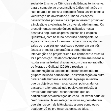
social do Ensino de Ciências e da Educação Inclusiva
para o combate ao preconceito e à discriminação em
sala de aula da pessoa com deficiência, assim como a
valorização da diversidade humana. As ações
desenvolvidas por meio da empatia visaram promover
a inclusão e a valorização da diversidade humana. Os
procedimentos metodológicos utilizados nessa
pesquisa seguiram os pressupostos da Pesquisa
Qualitativa, com base na pesquisa participante. As
ações da pesquisa foram realizadas com a ajuda das
salas de recursos generalistas e ocorreram em três
fases: a primeira exploratória, a segunda das
intervenções do projeto “Ser e Re-conhecer” e terceira
foi a proposição. Os dados obtidos foram analisados à
luz da análise textual discursiva com base no trabalho
de Moraes e Galiazzi (2016) e resultou na
categorização da fala dos participantes em quatro
grupos: inclusão educacional, desmistificação do outro,
diversidade humana e empatia. A pesquisa revelou
que os objetivos foram alcançados, pois os alunos
passaram a ter uma atitude positiva em relação à
diversidade humana, reconhecendo que as
particularidades/diferenças de cada um fazem parte de
“ser” humano. Já em relação à inclusão, perceberam
que alunos com deficiência são alunos como outro
qualquer. Já os professores, em suas falas,