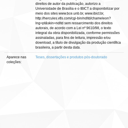
direitos de autor da publicação, autorizo a
Universidade de Brasília e o IBICT a disponibilizar por
meio dos sites www.bce.unb.br, www.ibict.br,
http://hercules.vtls.com/cgi-bin/ndltd/chameleon?
lng=pt&skin=ndltd sem ressarcimento dos direitos
autorais, de acordo com a Lei nº 9610/98, o texto
integral da obra disponibilizada, conforme permissões
assinaladas, para fins de leitura, impressão e/ou
download, a título de divulgação da produção científica
brasileira, a partir desta data.
Aparece nas
Teses, dissertações e produtos pós-doutorado
coleções: