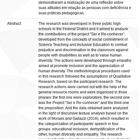
demonstraram a realização de uma reflexão sobre
suas atitudes em relação às pessoas com deficiência e
suas práticas pedagógicas.
Abstract:
The research was developed in three public high
schools in the Federal District and it aimed to analyze
the contributions of the project "Ser e Re-conhecer”,
developed from the concepts of social commitment of
Science Teaching and Inclusive Education to combat
prejudice and discrimination in the classroom against
people with disabilities as well as to value human
diversity. The actions were developed through empathy
aimed at promote inclusion and the appreciation of
human diversity. The methodological procedures used
in this research followed the assumptions of Qualitative
Research, based on the participant research. The
research actions were carried out with the help of the
general resource rooms and were organized in three
phases: the first one were exploratore, the second one
was the Project “Ser e Re-conhecer” and the third one
the preposition. And the data obtained were analyzed
in the light of discursive textual analysis based on the
work of Moraes and Galiazzi (2016), which resulted in
the categorization of participants' speech in four
groups: educational inclusion, demystification of the
other, human diversity and empathy. The research