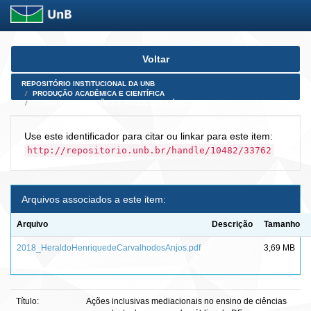
Skip
Voltar
navigation
REPOSITÓRIO INSTITUCIONAL DA UNB
PRODUÇÃO ACADÊMICA E CIENTÍFICA
TESES, DISSERTAÇÕES E PRODUTOS PÓS-DOUTORADO
Use este identificador para citar ou linkar para este item:
http://repositorio.unb.br/handle/10482/33762
Arquivos associados a este item:
Arquivo
Descrição
Tamanho
2018_HeraldoHenriquedeCarvalhodosAnjos.pdf
3,69 MB
Título:
Ações inclusivas mediacionais no ensino de ciências