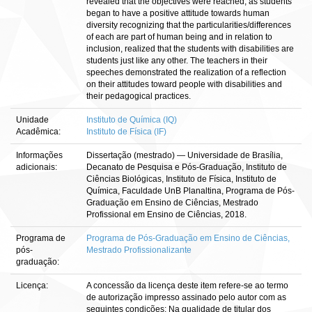
revealed that the objectives were reached, as students
began to have a positive attitude towards human
diversity recognizing that the particularities/differences
of each are part of human being and in relation to
inclusion, realized that the students with disabilities are
students just like any other. The teachers in their
speeches demonstrated the realization of a reflection
on their attitudes toward people with disabilities and
their pedagogical practices.
Unidade
Instituto de Química (IQ)
Acadêmica:
Instituto de Física (IF)
Informações
Dissertação (mestrado) — Universidade de Brasília,
adicionais:
Decanato de Pesquisa e Pós-Graduação, Instituto de
Ciências Biológicas, Instituto de Física, Instituto de
Química, Faculdade UnB Planaltina, Programa de Pós-
Graduação em Ensino de Ciências, Mestrado
Profissional em Ensino de Ciências, 2018.
Programa de
Programa de Pós-Graduação em Ensino de Ciências,
pós-
Mestrado Profissionalizante
graduação:
Licença:
A concessão da licença deste item refere-se ao termo
de autorização impresso assinado pelo autor com as
seguintes condições: Na qualidade de titular dos