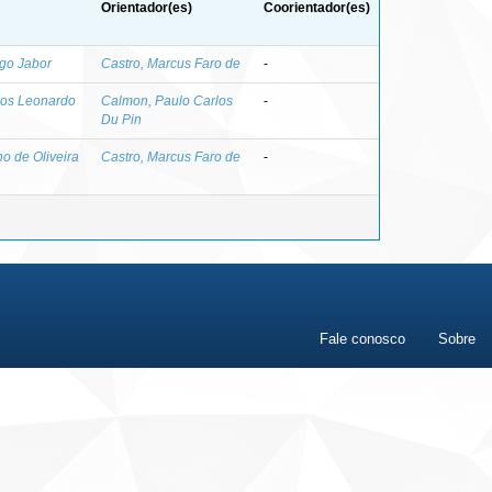
Orientador(es)
Coorientador(es)
ago Jabor
Castro, Marcus Faro de
-
los Leonardo
Calmon, Paulo Carlos
-
Du Pin
no de Oliveira
Castro, Marcus Faro de
-
Fale conosco
Sobre