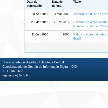
Data de
Data de
Título
publicação
defesa
28-Abr-2010
4-Mai-2009
Aspectos jurídicos da gov
25-Mar-2013
17-Dez-2012
Governança orçamentária e
financeiro - lei n° 4.320/64
11-Jun-2010
2006
Natureza e propriedades d
Brasil
Universidade de Brasília - Biblioteca Central
Coordenadoria de Gestão da Informação Digital - GID
(61) 3107-2683
repositorio@unb.br