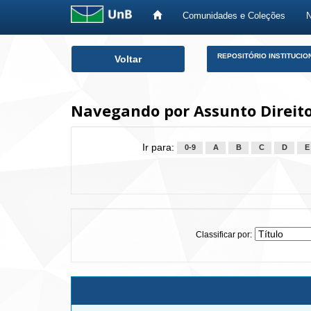
Comunidades e Coleções
Skip
REPOSITÓRIO INSTITUCIO
Voltar
navigation
Navegando por Assunto Direito
Ir para:
0-9
A
B
C
D
E
Classificar por: