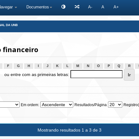
Navegar
Documentos
A-
A
A+
NAL DA UNB
 financeiro
F
G
H
I
J
K
L
M
N
O
P
Q
R
ou entre com as primeiras letras:
Em ordem:
Resultados/Página
Registro(
Mostrando resultados 1 a 3 de 3