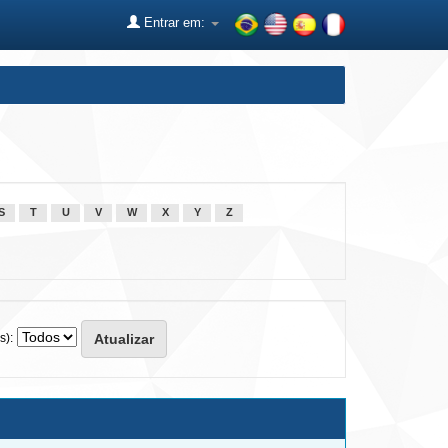
Entrar em:
S
T
U
V
W
X
Y
Z
s):