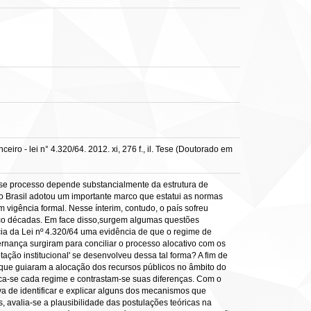
ro - lei n° 4.320/64. 2012. xi, 276 f., il. Tese (Doutorado em
sse processo depende substancialmente da estrutura de
o Brasil adotou um importante marco que estatui as normas
 vigência formal. Nesse ínterim, contudo, o país sofreu
nco décadas. Em face disso,surgem algumas questões
ia da Lei nº 4.320/64 uma evidência de que o regime de
ança surgiram para conciliar o processo alocativo com os
ção institucional' se desenvolveu dessa tal forma? A fim de
es que guiaram a alocação dos recursos públicos no âmbito do
ica-se cada regime e contrastam-se suas diferenças. Com o
tiva de identificar e explicar alguns dos mecanismos que
avalia-se a plausibilidade das postulações teóricas na