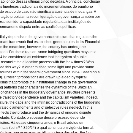
ao longo dessas últimas cinco décadas. A principal conclusão
ipóteses tradicionais do incrementalismo, do equilíbrio
este estudo de caso não significa a ausência de mudanças. A
amentação propiciam a reconfiguração da governança também por
te sentido, a capacidade regulatória das instituições de
ermanente disputa entre as coalizões políticas.
tially depends on the governance structure that regulates the
rtant framework that establishes general rules for its Financial
 In the meantime, however, the country has undergone
ades. For these reason, some intriguing questions may arise.
 be considered as evidence that the system of public
concile the allocative process with the 'new times'? Who
ped this way? In order to shed some light and provide some
 resources within the federal government since 1964. Based on a
). Different propositions are drawn up aided by typical
anisms that promote the institutional change in the governance
ng patterns that characterize the dynamics of the Brazilian
s of changes in the budgetary governance structure presents
e trajectory dependence and the capitalism varieties. Indeed,
ature, the gaps and the intrinsic contradictions of the budgeting
strategic amendments and of selective rules neglect. In this
al effects they produce and the dynamics of ongoing dispute
ociedade. Contudo, o sucesso desse processo depende
cisões. Há quase cinquenta anos, o Brasil adotou um
ais (Lei nº 4.320/64) o qual continua em vigência formal.
conômicas que marcaram as últimas cinco décadas. Em face