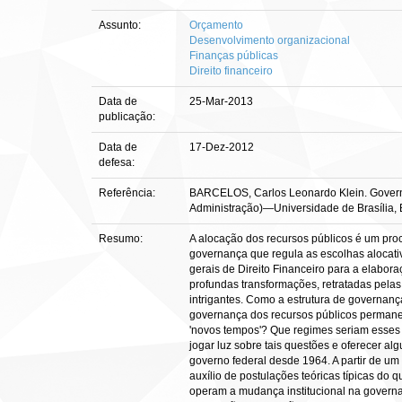
Assunto:
Orçamento
Desenvolvimento organizacional
Finanças públicas
Direito financeiro
Data de
25-Mar-2013
publicação:
Data de
17-Dez-2012
defesa:
Referência:
BARCELOS, Carlos Leonardo Klein. Governança
Administração)—Universidade de Brasília, B
Resumo:
A alocação dos recursos públicos é um pro
governança que regula as escolhas alocati
gerais de Direito Financeiro para a elabora
profundas transformações, retratadas pela
intrigantes. Como a estrutura de governan
governança dos recursos públicos permane
'novos tempos'? Que regimes seriam esses e
jogar luz sobre tais questões e oferecer a
governo federal desde 1964. A partir de um
auxílio de postulações teóricas típicas do q
operam a mudança institucional na governa