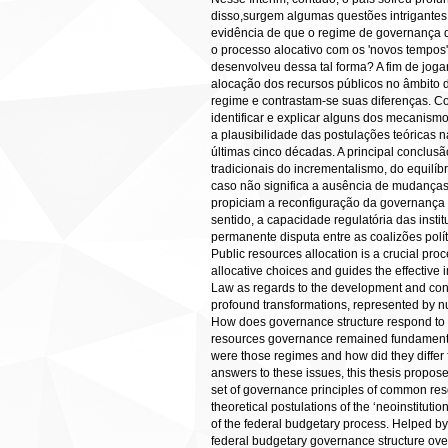
disso,surgem algumas questões intrigantes
evidência de que o regime de governança 
o processo alocativo com os 'novos tempos'
desenvolveu dessa tal forma? A fim de jogar
alocação dos recursos públicos no âmbito d
regime e contrastam-se suas diferenças. Com
identificar e explicar alguns dos mecanis
a plausibilidade das postulações teóricas
últimas cinco décadas. A principal conclu
tradicionais do incrementalismo, do equilíb
caso não significa a ausência de mudanças. 
propiciam a reconfiguração da governança 
sentido, a capacidade regulatória das inst
permanente disputa entre as coalizõe
Public resources allocation is a crucial pr
allocative choices and guides the effective 
Law as regards to the development and cont
profound transformations, represented by n
How does governance structure respond to 
resources governance remained fundamental
were those regimes and how did they differ 
answers to these issues, this thesis propose
set of governance principles of common reso
theoretical postulations of the ‘neoinstitut
of the federal budgetary process. Helped by a
federal budgetary governance structure ove