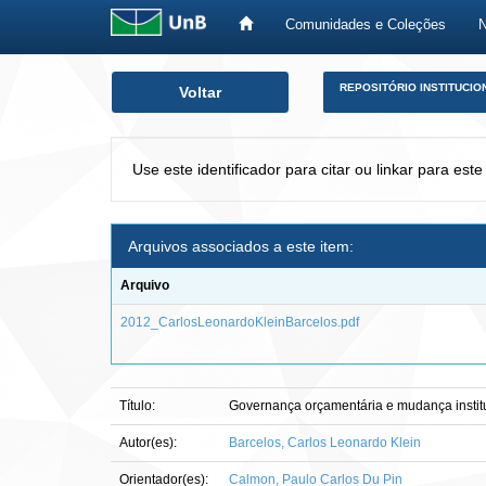
Comunidades e Coleções
Skip
REPOSITÓRIO INSTITUCIO
Voltar
navigation
Use este identificador para citar ou linkar para este
Arquivos associados a este item:
Arquivo
2012_CarlosLeonardoKleinBarcelos.pdf
Título:
Governança orçamentária e mudança instituci
Autor(es):
Barcelos, Carlos Leonardo Klein
Orientador(es):
Calmon, Paulo Carlos Du Pin