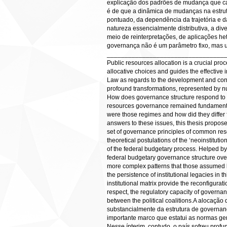
explicação dos padrões de mudança que car
é de que a dinâmica de mudanças na estrut
pontuado, da dependência da trajetória e d
natureza essencialmente distributiva, a di
meio de reinterpretações, de aplicações he
governança não é um parâmetro fixo, mas um
_________________________________
Public resources allocation is a crucial pr
allocative choices and guides the effective 
Law as regards to the development and cont
profound transformations, represented by n
How does governance structure respond to 
resources governance remained fundamental
were those regimes and how did they differ 
answers to these issues, this thesis propose
set of governance principles of common reso
theoretical postulations of the ‘neoinstitut
of the federal budgetary process. Helped by a
federal budgetary governance structure ove
more complex patterns that those assumed by
the persistence of institutional legacies in
institutional matrix provide the reconfigura
respect, the regulatory capacity of governanc
between the political coalitions.A alocaç
substancialmente da estrutura de governan
importante marco que estatui as normas ger
Nesse ínterim, contudo, o país sofreu prof