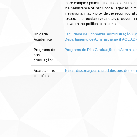
more complex patterns that those assumed by
the persistence of institutional legacies in
institutional matrix provide the reconfigura
respect, the regulatory capacity of governanc
between the political coalitions.
Unidade
Faculdade de Economia, Administração, Con
Acadêmica:
Departamento de Administração (FACE AD
Programa de
Programa de Pós-Graduação em Administr
pós-
graduação:
Aparece nas
Teses, dissertações e produtos pós-doutor
coleções: