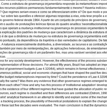
. Como a estrutura de governança orçamentária responde às metamorfoses imposta
dos recursos públicos permaneceu fundamentalmente o mesmo? Haveria indícios d
? Que regimes seriam esses e como se diferenciaram entre si? De que modo e por 
 luz sobre tais questões e oferecer algumas respostas a elas, esta tese propõe a 
o governo federal desde 1964. A partir de um conjunto de princípios de governanç
 o auxílio de postulações teóricas típicas do quadro analítico 'neoinstitucionalist
mos que operam a mudança institucional na governança do processo orçamentário f
 na explicação dos padrões de mudança que caracterizam a dinâmica da estrutura d
são é de que a dinâmica de mudanças na estrutura de governança orçamentária e
rio pontuado, da dependência da trajetória e das variedades de capitalismo. De fato
A natureza essencialmente distributiva, a diversidade, as lacunas e as contradiçõ
também por meio de reinterpretações, de aplicações heterodoxas, de emendamentos
ituições de governança não é um parâmetro fixo, mas uma variável sensível aos efe
s políticas. ________________________________________________________
ocess for any society development. However, the effectiveness of the process substan
implementation of those decisions. For almost fifty years, Brazil has adopted an impo
rol of government budgets (Law 4.320/64), which remains in formal effectiveness.
umerous political, social and economic changes that have shaped the past five dec
the budget metamorphosis imposed by time? Could the persistence of Law 4.320/64
ly the same? Was there any evidence that other governance regimes emerged to re
from each other? How and why has this process of 'institutional adaptation' develo
s the existence of four different regimes that have guided the allocation of public
urces, each regime is classified and their differences are contrasted (Ostrom, 1990
ionalist’ analytical framework in an attempt to identify and explain some of the mech
 tracking process, the plausibility of theoretical postulations to explain the changi
r these last five decades were evaluated. The main conclusion is that the dynamic