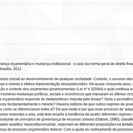
 orçamentária e mudança institucional : o caso da norma geral de direito financei
rasília, 2012.
cesso crucial ao desenvolvimento de qualquer sociedade. Contudo, o sucesso de
vas e orienta a efetiva implementação dessasdecisões. Há quase cinquenta anos, 
ção e controle dos orçamentos governamentais (Lei nº 4.320/64) o qual continua em
s inúmeras mudanças políticas, sociais e econômicas que marcaram as últimas ci
ça orçamentária responde às metamorfoses imposta pelo tempo? Seria a persistênc
ceu fundamentalmente o mesmo? Haveria indícios de que outros regimes de govern
 como se diferenciaram entre si? De que modo e por que esse processo de 'adapta
lgumas respostas a elas, esta tese propõe a existência de quatro diferentes regim
 conjunto de princípios de governança de recursos comuns (Ostrom, 1990), classif
uadro analítico 'neoinstitucionalista', elaboram-se diferentes proposições na tenta
nça do processo orçamentário federal. Com a ajuda do rastreamento de processos, 