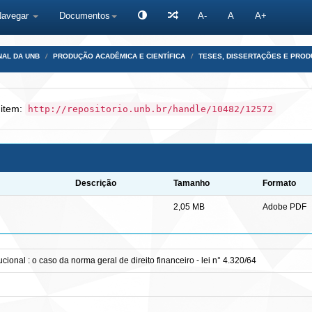
Navegar
Documentos
A-
A
A+
NAL DA UNB
PRODUÇÃO ACADÊMICA E CIENTÍFICA
TESES, DISSERTAÇÕES E PRO
 item:
http://repositorio.unb.br/handle/10482/12572
Descrição
Tamanho
Formato
2,05 MB
Adobe PDF
onal : o caso da norma geral de direito financeiro - lei n° 4.320/64