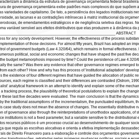
acterizam a dinâmica da estrutura de governança orçamentária federal brasileira 
ura de governança orçamentária exibe padrões mais complexos do que supõem as h
as variedades de capitalismo. De fato, a persistência dos legados institucionais n
versidade, as lacunas e as contradições intrínsecas à matriz institucional da orç
terodoxas, de emendamentos estratégicos e de negligência seletiva das regras. Nes
a variável sensível aos efeitos distributivos que elas produzem e à dinâmica da p
______________________________________________________ ABSTRACT
ocess for any society development. However, the effectiveness of the process substan
implementation of those decisions. For almost fifty years, Brazil has adopted an impo
rol of government budgets (Law 4.320/64), which remains in formal effectiveness.
umerous political, social and economic changes that have shaped the past five dec
the budget metamorphosis imposed by time? Could the persistence of Law 4.320/64
ly the same? Was there any evidence that other governance regimes emerged to re
from each other? How and why has this process of 'institutional adaptation' develo
s the existence of four different regimes that have guided the allocation of public
urces, each regime is classified and their differences are contrasted (Ostrom, 1990
ionalist’ analytical framework in an attempt to identify and explain some of the mech
 tracking process, the plausibility of theoretical postulations to explain the changi
r these last five decades were evaluated. The main conclusion is that the dynamic
 the traditional assumptions of the incrementalism, the punctuated equilibrium, th
 this case study does not mean the absence of changes. The essentially distributive n
tion of governance also through the reinterpretations of unorthodox applications, of 
e institutions is not a fixed parameter, but a variable sensitive to the distribution
ão dos recursos públicos é um processo crucial ao desenvolvimento de qualquer s
ça que regula as escolhas alocativas e orienta a efetiva implementação dessasde
ais de Direito Financeiro para a elaboração e controle dos orçamentos governament
undas transformações, retratadas pelas inúmeras mudanças políticas, sociais e e