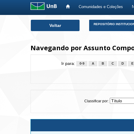
Comunidades e Coleções
Skip
REPOSITÓRIO INSTITUCIO
Voltar
navigation
Navegando por Assunto Compo
Ir para:
0-9
A
B
C
D
E
Classificar por: