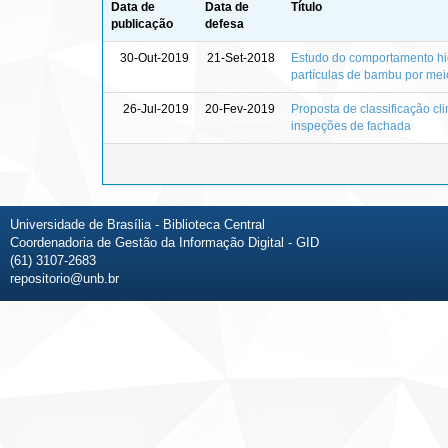
Data de
Data de
Título
publicação
defesa
30-Out-2019
21-Set-2018
Estudo do comportamento hig
partículas de bambu por mei
26-Jul-2019
20-Fev-2019
Proposta de classificação cl
inspeções de fachada
Universidade de Brasília - Biblioteca Central
Coordenadoria de Gestão da Informação Digital - GID
(61) 3107-2683
repositorio@unb.br