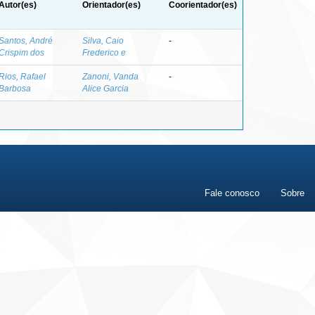
Autor(es)
Orientador(es)
Coorientador(es)
Santos, André
Silva, Caio
-
Crispim dos
Frederico e
Rios, Rafael
Zanoni, Vanda
-
Barbosa
Alice Garcia
Fale conosco
Sobre