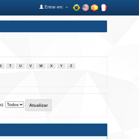
Entrar em:
S
T
U
V
W
X
Y
Z
s):