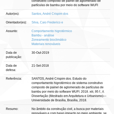
construtivo composto de painel de aglomerado de
partículas de bambu por meio do software WUFI
Autor(es):
Santos, André Crispim dos
Orientador(es):
Silva, Caio Frederico e
Assunto:
Comportamento higrotérmico
Bambu - análise
Zoneamento bioclimático
Materiais renováveis
Data de
30-Out-2019
publicação:
Data de
21-Set-2018
defesa:
Referência:
SANTOS, André Crispim dos. Estudo do
comportamento higrotérmico de sistema construtivo
composto de painel de aglomerado de partículas de
bambu por meio do software WUFI. 2018. xiii, 95 f., il.
Dissertação (Mestrado em Arquitetura e Urbanismo)—
Universidade de Brasília, Brasília, 2018.
Resumo:
No âmbito da construção civil, a busca por materiais
renováveis e com baixo impacto no meio ambiente, se