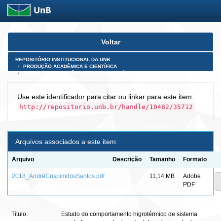
Skip
Voltar
navigation
REPOSITÓRIO INSTITUCIONAL DA UNB
PRODUÇÃO ACADÊMICA E CIENTÍFICA
TESES, DISSERTAÇÕES E PRODUTOS PÓS-DOUTORADO
Use este identificador para citar ou linkar para este item:
http://repositorio.unb.br/handle/10482/35712
Arquivos associados a este item:
Arquivo
Descrição
Tamanho
Formato
2018_AndréCrispimdosSantos.pdf
11,14 MB
Adobe
PDF
Título:
Estudo do comportamento higrotérmico de sistema