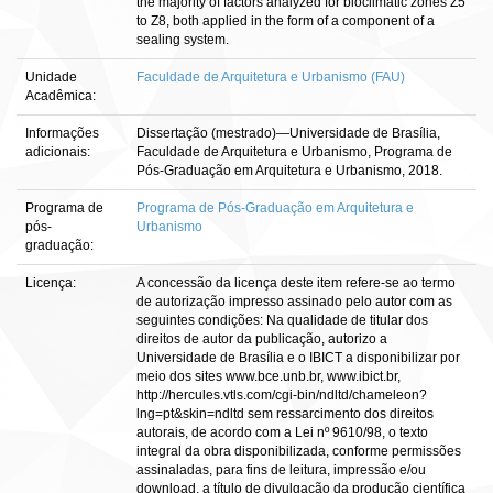
the majority of factors analyzed for bioclimatic zones Z5
to Z8, both applied in the form of a component of a
sealing system.
Unidade
Faculdade de Arquitetura e Urbanismo (FAU)
Acadêmica:
Informações
Dissertação (mestrado)—Universidade de Brasília,
adicionais:
Faculdade de Arquitetura e Urbanismo, Programa de
Pós-Graduação em Arquitetura e Urbanismo, 2018.
Programa de
Programa de Pós-Graduação em Arquitetura e
pós-
Urbanismo
graduação:
Licença:
A concessão da licença deste item refere-se ao termo
de autorização impresso assinado pelo autor com as
seguintes condições: Na qualidade de titular dos
direitos de autor da publicação, autorizo a
Universidade de Brasília e o IBICT a disponibilizar por
meio dos sites www.bce.unb.br, www.ibict.br,
http://hercules.vtls.com/cgi-bin/ndltd/chameleon?
lng=pt&skin=ndltd sem ressarcimento dos direitos
autorais, de acordo com a Lei nº 9610/98, o texto
integral da obra disponibilizada, conforme permissões
assinaladas, para fins de leitura, impressão e/ou
download, a título de divulgação da produção científica