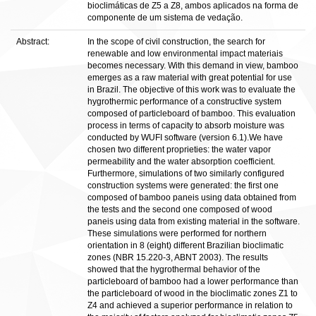
bioclimáticas de Z5 a Z8, ambos aplicados na forma de
componente de um sistema de vedação.
Abstract:
In the scope of civil construction, the search for
renewable and low environmental impact materiais
becomes necessary. With this demand in view, bamboo
emerges as a raw material with great potential for use
in Brazil. The objective of this work was to evaluate the
hygrothermic performance of a constructive system
composed of particleboard of bamboo. This evaluation
process in terms of capacity to absorb moisture was
conducted by WUFI software (version 6.1).We have
chosen two different proprieties: the water vapor
permeability and the water absorption coefficient.
Furthermore, simulations of two similarly configured
construction systems were generated: the first one
composed of bamboo paneis using data obtained from
the tests and the second one composed of wood
paneis using data from existing material in the software.
These simulations were performed for northern
orientation in 8 (eight) different Brazilian bioclimatic
zones (NBR 15.220-3, ABNT 2003). The results
showed that the hygrothermal behavior of the
particleboard of bamboo had a lower performance than
the particleboard of wood in the bioclimatic zones Z1 to
Z4 and achieved a superior performance in relation to