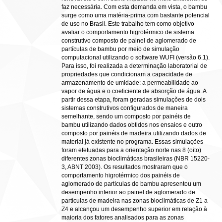
faz necessária. Com esta demanda em vista, o bambu
surge como uma matéria-prima com bastante potencial
de uso no Brasil. Este trabalho tem como objetivo
avaliar o comportamento higrotérmico de sistema
construtivo composto de painel de aglomerado de
partículas de bambu por meio de simulação
computacional utilizando o software WUFI (versão 6.1).
Para isso, foi realizada a determinação laboratorial de
propriedades que condicionam a capacidade de
armazenamento de umidade: a permeabilidade ao
vapor de água e o coeficiente de absorção de água. A
partir dessa etapa, foram geradas simulações de dois
sistemas construtivos configurados de maneira
semelhante, sendo um composto por painéis de
bambu utilizando dados obtidos nos ensaios e outro
composto por painéis de madeira utilizando dados de
material já existente no programa. Essas simulações
foram efetuadas para a orientação norte nas 8 (oito)
diferentes zonas bioclimáticas brasileiras (NBR 15220-
3, ABNT 2003). Os resultados mostraram que o
comportamento higrotérmico dos painéis de
aglomerado de partículas de bambu apresentou um
desempenho inferior ao painel de aglomerado de
partículas de madeira nas zonas bioclimáticas de Z1 a
Z4 e alcançou um desempenho superior em relação à
maioria dos fatores analisados para as zonas