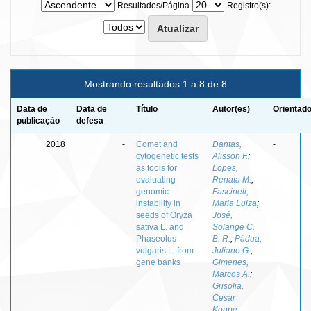
Resultados/Página
Registro(s):
Mostrando resultados 1 a 8 de 8
Data de
Data de
Título
Autor(es)
Orientado
publicação
defesa
2018
-
Comet and
Dantas,
-
cytogenetic tests
Alisson F.
;
as tools for
Lopes,
evaluating
Renata M.
;
genomic
Fascineli,
instability in
Maria Luiza
;
seeds of Oryza
José,
sativa L. and
Solange C.
Phaseolus
B. R.
;
Pádua,
vulgaris L. from
Juliano G.
;
gene banks
Gimenes,
Marcos A.
;
Grisolia,
Cesar
Koppe