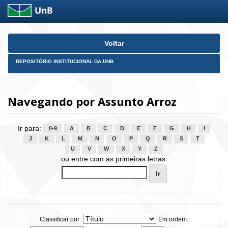
Skip
Voltar
navigation
REPOSITÓRIO INSTITUCIONAL DA UNB
Navegando por Assunto Arroz
Ir para:
0-9
A
B
C
D
E
F
G
H
I
J
K
L
M
N
O
P
Q
R
S
T
U
V
W
X
Y
Z
ou entre com as primeiras letras:
Classificar por:
Em ordem: