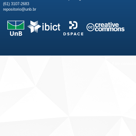
(61) 3107-2683
repositorio@unb.br
Fale conosco
Sobre