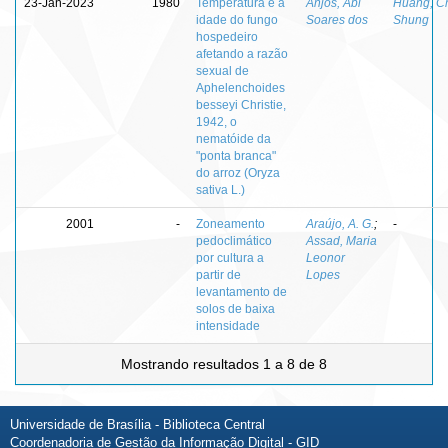
23-Jan-2023
1980
Temperatura e a
Anjos, Abi
Huang, C
idade do fungo
Soares dos
Shung
hospedeiro
afetando a razão
sexual de
Aphelenchoides
besseyi Christie,
1942, o
nematóide da
"ponta branca"
do arroz (Oryza
sativa L.)
2001
-
Zoneamento
Araújo, A. G.
;
-
pedoclimático
Assad, Maria
por cultura a
Leonor
partir de
Lopes
levantamento de
solos de baixa
intensidade
Mostrando resultados 1 a 8 de 8
Universidade de Brasília - Biblioteca Central
Coordenadoria de Gestão da Informação Digital - GID