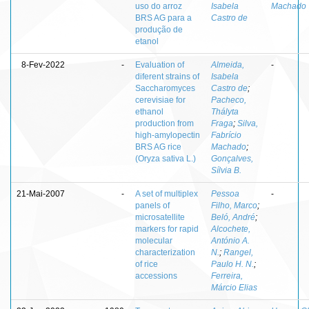
uso do arroz
Isabela
Machado
BRS AG para a
Castro de
produção de
etanol
8-Fev-2022
-
Evaluation of
Almeida,
-
diferent strains of
Isabela
Saccharomyces
Castro de
;
cerevisiae for
Pacheco,
ethanol
Thályta
production from
Fraga
;
Silva,
high‑amylopectin
Fabrício
BRS AG rice
Machado
;
(Oryza sativa L.)
Gonçalves,
Sílvia B.
21-Mai-2007
-
A set of multiplex
Pessoa
-
panels of
Filho, Marco
;
microsatellite
Beló, André
;
markers for rapid
Alcochete,
molecular
António A.
characterization
N.
;
Rangel,
of rice
Paulo H. N.
;
accessions
Ferreira,
Márcio Elias