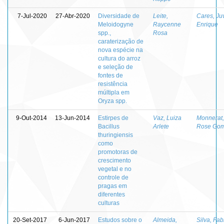
7-Jul-2020
27-Abr-2020
Diversidade de
Leite,
Cares, Ju
Meloidogyne
Raycenne
Enrique
spp.,
Rosa
caraterização de
nova espécie na
cultura do arroz
e seleção de
fontes de
resistência
múltipla em
Oryza spp.
9-Out-2014
13-Jun-2014
Estirpes de
Vaz, Luiza
Monnerat,
Bacillus
Arlete
Rose Go
thuringiensis
como
promotoras de
crescimento
vegetal e no
controle de
pragas em
diferentes
culturas
20-Set-2017
6-Jun-2017
Estudos sobre o
Almeida,
Silva, Fab