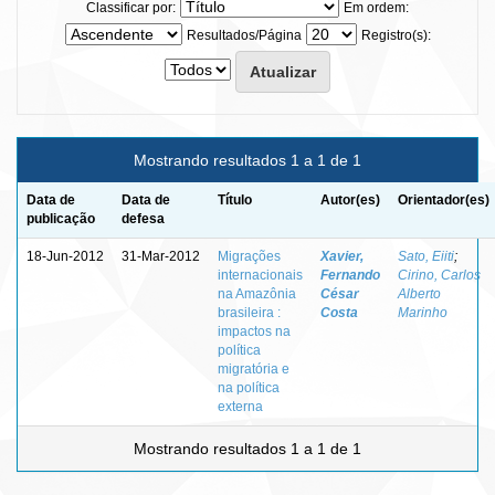
Classificar por:
Em ordem:
Resultados/Página
Registro(s):
Mostrando resultados 1 a 1 de 1
Data de
Data de
Título
Autor(es)
Orientador(es)
publicação
defesa
18-Jun-2012
31-Mar-2012
Migrações
Xavier,
Sato, Eiiti
;
internacionais
Fernando
Cirino, Carlos
na Amazônia
César
Alberto
brasileira :
Costa
Marinho
impactos na
política
migratória e
na política
externa
Mostrando resultados 1 a 1 de 1