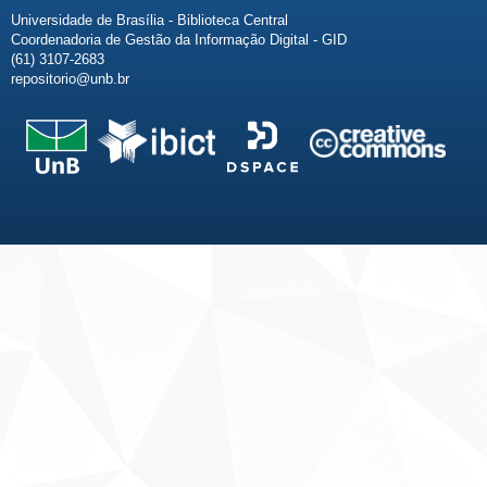
Universidade de Brasília - Biblioteca Central
Coordenadoria de Gestão da Informação Digital - GID
(61) 3107-2683
repositorio@unb.br
Fale conosco
Sobre