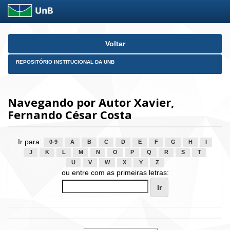
Skip
Voltar
navigation
REPOSITÓRIO INSTITUCIONAL DA UNB
Navegando por Autor Xavier,
Fernando César Costa
Ir para:
0-9
A
B
C
D
E
F
G
H
I
J
K
L
M
N
O
P
Q
R
S
T
U
V
W
X
Y
Z
ou entre com as primeiras letras: