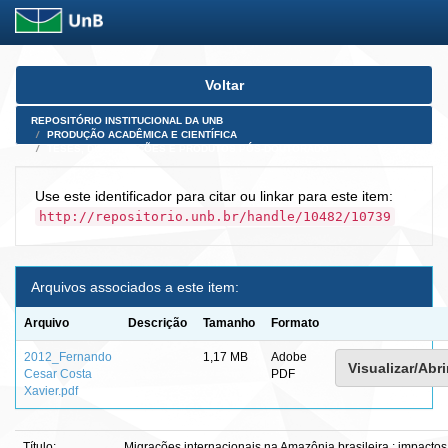
Skip
Voltar
navigation
REPOSITÓRIO INSTITUCIONAL DA UNB
PRODUÇÃO ACADÊMICA E CIENTÍFICA
TESES, DISSERTAÇÕES E PRODUTOS PÓS-DOUTORADO
Use este identificador para citar ou linkar para este item:
http://repositorio.unb.br/handle/10482/10739
Arquivos associados a este item:
Arquivo
Descrição
Tamanho
Formato
2012_Fernando
1,17 MB
Adobe
Visualizar/Abri
Cesar Costa
PDF
Xavier.pdf
Título:
Migrações internacionais na Amazônia brasileira : impactos n