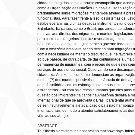
cidadania surgidas com o discurso cosmopolita que acomp
como a Organização das Nações Unidas e a Organização do
predominante sobre migrações mantém-se atrelada a press
funcionalistas. Para fazer frente a isso, os sistemas de just
estabeleceram nas últimas décadas instrumentos jurídicos
Entretanto, há países, como o Brasil, que ainda não aderi
relativas aos direitos dos migrantes, e mantém legislações
para com os estrangeiros. Isso faz rever a imagem supostam
na qual se baseiam estrategicamente o governo federal e o I
Com a Amazônia brasileira sendo destino para migrações int
com a necessidade de manter o discurso que lhe favorece
ao que parece, de outra parte, de dar continuidade a uma polí
permanência de imigrantes, com o receio de que estes cons
serviços de assistência social. Observando-se o desamparo
cidades da Amazônia, conforme denunciam as organizações 
melhor (?) dos mundos possíveis: obter, à custa de demag
de país solidário com os estrangeiros que buscam melhore
estrangeiros – ou com os direitos humanos que eles possue
questão dos imigrantes haitianos na Amazônia desafia a m
internacional de que se aproveita o Brasil para tentar aument
de ser inevitavelmente afetada, caso o país não harmonize 
internacionais, de modo a atender satisfatoriamente às de
vêm ao seu abrigo.
______________________________________________
ABSTRACT
This thesis starts from the observation that nowadays' inte