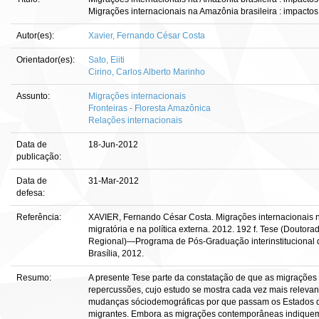
Migrações internacionais na Amazônia brasileira : impactos n
Autor(es):
Xavier, Fernando César Costa
Orientador(es):
Sato, Eiiti
Cirino, Carlos Alberto Marinho
Assunto:
Migrações internacionais
Fronteiras - Floresta Amazônica
Relações internacionais
Data de
18-Jun-2012
publicação:
Data de
31-Mar-2012
defesa:
Referência:
XAVIER, Fernando César Costa. Migrações internacionais na
migratória e na política externa. 2012. 192 f. Tese (Douto
Regional)—Programa de Pós-Graduação interinstitucional 
Brasília, 2012.
Resumo:
A presente Tese parte da constatação de que as migrações
repercussões, cujo estudo se mostra cada vez mais relevan
mudanças sóciodemográficas por que passam os Estados q
migrantes. Embora as migrações contemporâneas indiquem 