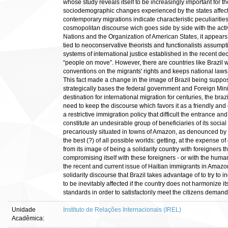
whose study reveals itself to be increasingly important for t
sociodemographic changes experienced by the states affecte
contemporary migrations indicate characteristic peculiarities
cosmopolitan discourse wich goes side by side with the activi
Nations and the Organization of American States, it appear
tied to neoconservative theorists and functionalists assumpti
systems of international justice established in the recent d
“people on move”. However, there are countries like Brazil wi
conventions on the migrants' rights and keeps national laws d
This fact made a change in the image of Brazil being suppos
strategically bases the federal government and Foreign Minis
destination for international migration for centuries, the braz
need to keep the discourse which favors it as a friendly and
a restrictive immigration policy that difficult the entrance a
constitute an undesirable group of beneficiaries of its soci
precariously situated in towns of Amazon, as denounced by thi
the best (?) of all possible worlds: getting, at the expense
from its image of being a solidarity country with foreigners t
compromising itself with these foreigners - or with the huma
the recent and current issue of Haitian immigrants in Amazo
solidarity discourse that Brazil takes advantage of to try to in
to be inevitably affected if the country does not harmonize it
standards in order to satisfactorily meet the citizens demands
Unidade
Instituto de Relações Internacionais (IREL)
Acadêmica: