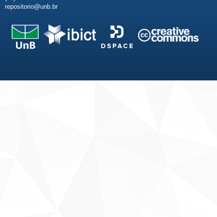
repositorio@unb.br
Fale conosco
Sobre