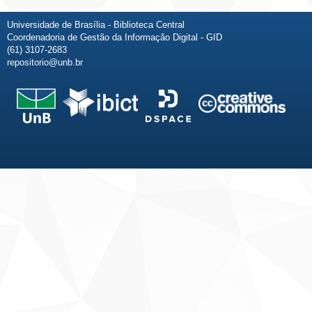
Universidade de Brasília - Biblioteca Central
Coordenadoria de Gestão da Informação Digital - GID
(61) 3107-2683
repositorio@unb.br
Fale conosco
Sobre