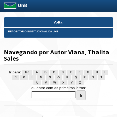
Skip
Voltar
navigation
REPOSITÓRIO INSTITUCIONAL DA UNB
Navegando por Autor Viana, Thalita
Sales
Ir para:
0-9
A
B
C
D
E
F
G
H
I
J
K
L
M
N
O
P
Q
R
S
T
U
V
W
X
Y
Z
ou entre com as primeiras letras: