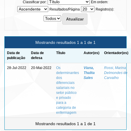
Classificar por:
Em ordem:
Resultados/Página
Registro(s):
Mostrando resultados 1 a 1 de 1
Data de
Data de
Título
Autor(es)
Orientador(es)
publicação
defesa
28-Jul-2022
20-Mai-2022
Os
Viana,
Rossi, Marina
determinantes
Thalita
Delmondes de
dos
Sales
Carvalho
diferenciais
salariais no
setor público
e privado
para a
categoria de
enfermagem
Mostrando resultados 1 a 1 de 1