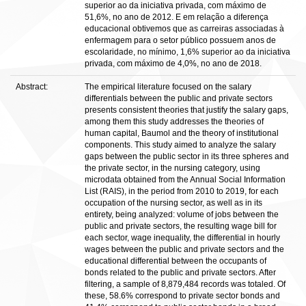
superior ao da iniciativa privada, com máximo de
51,6%, no ano de 2012. E em relação a diferença
educacional obtivemos que as carreiras associadas à
enfermagem para o setor público possuem anos de
escolaridade, no mínimo, 1,6% superior ao da iniciativa
privada, com máximo de 4,0%, no ano de 2018.
Abstract:
The empirical literature focused on the salary
differentials between the public and private sectors
presents consistent theories that justify the salary gaps,
among them this study addresses the theories of
human capital, Baumol and the theory of institutional
components. This study aimed to analyze the salary
gaps between the public sector in its three spheres and
the private sector, in the nursing category, using
microdata obtained from the Annual Social Information
List (RAIS), in the period from 2010 to 2019, for each
occupation of the nursing sector, as well as in its
entirety, being analyzed: volume of jobs between the
public and private sectors, the resulting wage bill for
each sector, wage inequality, the differential in hourly
wages between the public and private sectors and the
educational differential between the occupants of
bonds related to the public and private sectors. After
filtering, a sample of 8,879,484 records was totaled. Of
these, 58.6% correspond to private sector bonds and