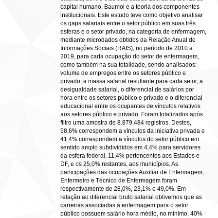
capital humano, Baumol e a teoria dos componentes
institucionais. Este estudo teve como objetivo analisar
os gaps salariais entre o setor público em suas três
esferas e o setor privado, na categoria de enfermagem,
mediante microdados obtidos da Relação Anual de
Informações Sociais (RAIS), no período de 2010 a
2019, para cada ocupação do setor de enfermagem,
como também na sua totalidade, sendo analisados:
volume de empregos entre os setores público e
privado, a massa salarial resultante para cada setor, a
desigualdade salarial, o diferencial de salários por
hora entre os setores público e privado e o diferencial
educacional entre os ocupantes de vínculos relativos
aos setores público e privado. Foram totalizados após
filtro uma amostra de 8.879.484 registros. Destes,
58,6% correspondem a vínculos da iniciativa privada e
41,4% correspondem a vínculos do setor público em
sentido amplo subdivididos em 4,4% para servidores
da esfera federal, 11,4% pertencentes aos Estados e
DF, e os 25,0% restantes, aos municípios. As
participações das ocupações Auxiliar de Enfermagem,
Enfermeiro e Técnico de Enfermagem foram
respectivamente de 28,0%, 23,1% e 49,0%. Em
relação ao diferencial bruto salarial obtivemos que as
carreiras associadas à enfermagem para o setor
público possuem salário hora médio, no mínimo, 40%