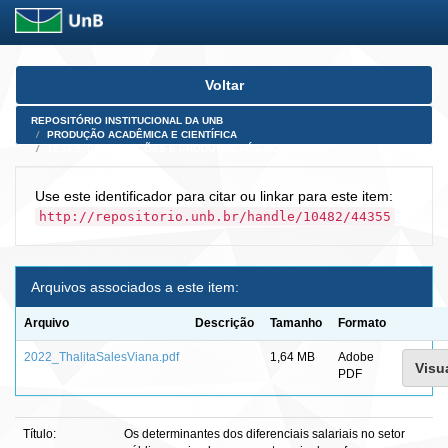
Skip
Voltar
navigation
REPOSITÓRIO INSTITUCIONAL DA UNB
PRODUÇÃO ACADÊMICA E CIENTÍFICA
TESES, DISSERTAÇÕES E PRODUTOS PÓS-DOUTORADO
Use este identificador para citar ou linkar para este item:
http://repositorio.unb.br/handle/10482/44355
Arquivos associados a este item:
Arquivo
Descrição
Tamanho
Formato
2022_ThalitaSalesViana.pdf
1,64 MB
Adobe
Visua
PDF
Título:
Os determinantes dos diferenciais salariais no setor