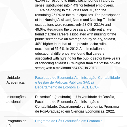
41.4% correspond to public sector bonds in a broad
sense, subdivided into 4.4% for federal employees,
11.4% belonging to the States and DF, and the
remaining 25.0% to the municipalities. The participation
of the Nursing Assistant, Nurse and Nursing Technician
occupations were respectively 28.0%, 23.1% and
49.0%. Regarding the gross salary differential, we
found that the careers associated with nursing for the
public sector have an average hourly salary, at least,
40% higher than that of the private sector, with a
maximum of 51.6%, in 2012. And in relation to
educational difference, we found that careers
associated with nursing for the public sector have years
of schooling at least 1.6% higher than that of the private
sector, with a maximum of 4.0%, in 2018.
Unidade
Faculdade de Economia, Administração, Contabilidade
Acadêmica:
e Gestão de Políticas Públicas (FACE)
Departamento de Economia (FACE ECO)
Informações
Dissertação (mestrado) — Universidade de Brasília,
adicionais:
Faculdade de Economia, Administração e
Contabilidade, Departamento de Economia, Programa
de Pós-Graduação em Ciências Econômicas, 2022.
Programa de
Programa de Pós-Graduação em Economia
pós-