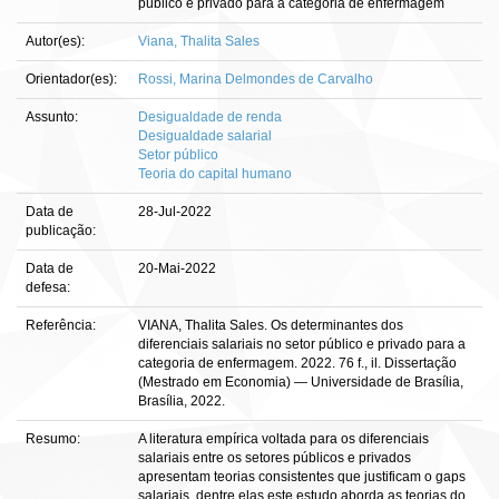
público e privado para a categoria de enfermagem
Autor(es):
Viana, Thalita Sales
Orientador(es):
Rossi, Marina Delmondes de Carvalho
Assunto:
Desigualdade de renda
Desigualdade salarial
Setor público
Teoria do capital humano
Data de
28-Jul-2022
publicação:
Data de
20-Mai-2022
defesa:
Referência:
VIANA, Thalita Sales. Os determinantes dos
diferenciais salariais no setor público e privado para a
categoria de enfermagem. 2022. 76 f., il. Dissertação
(Mestrado em Economia) — Universidade de Brasília,
Brasília, 2022.
Resumo:
A literatura empírica voltada para os diferenciais
salariais entre os setores públicos e privados
apresentam teorias consistentes que justificam o gaps
salariais, dentre elas este estudo aborda as teorias do