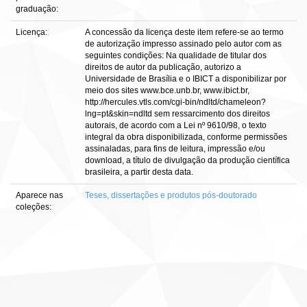
graduação:
Licença:
A concessão da licença deste item refere-se ao termo
de autorização impresso assinado pelo autor com as
seguintes condições: Na qualidade de titular dos
direitos de autor da publicação, autorizo a
Universidade de Brasília e o IBICT a disponibilizar por
meio dos sites www.bce.unb.br, www.ibict.br,
http://hercules.vtls.com/cgi-bin/ndltd/chameleon?
lng=pt&skin=ndltd sem ressarcimento dos direitos
autorais, de acordo com a Lei nº 9610/98, o texto
integral da obra disponibilizada, conforme permissões
assinaladas, para fins de leitura, impressão e/ou
download, a título de divulgação da produção científica
brasileira, a partir desta data.
Aparece nas
Teses, dissertações e produtos pós-doutorado
coleções: