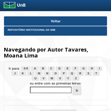
Skip
Voltar
navigation
REPOSITÓRIO INSTITUCIONAL DA UNB
Navegando por Autor Tavares,
Moana Lima
Ir para:
0-9
A
B
C
D
E
F
G
H
I
J
K
L
M
N
O
P
Q
R
S
T
U
V
W
X
Y
Z
ou entre com as primeiras letras: