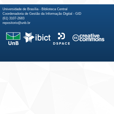
Universidade de Brasília - Biblioteca Central
Coordenadoria de Gestão da Informação Digital - GID
(61) 3107-2683
repositorio@unb.br
Fale conosco
Sobre