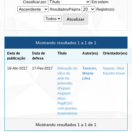
Classificar por:
Em ordem:
Resultados/Página
Registro(s):
Mostrando resultados 1 a 1 de 1
Data de
Data de
Título
Autor(es)
Orientador(es)
publicação
defesa
18-Abr-2017
17-Fev-2017
Interação do
Tavares,
Nagata, Alice
vírus do
Moana
Kazuko Inoue
anel do
Lima
pimentão
(Pepper
ringspot
virus -
PepRSV)
com plantas
hospedeiras
Mostrando resultados 1 a 1 de 1