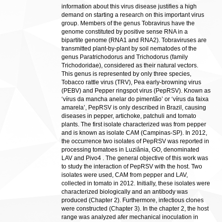
information about this virus disease justifies a high
demand on starting a research on this important virus
group. Members of the genus Tobravirus have the
genome constituted by positive sense RNA in a
bipartite genome (RNA1 and RNA2). Tobraviruses are
transmitted plant-by-plant by soil nematodes of the
genus Paratrichodorus and Trichodorus (family
Trichodoridae), considered as their natural vectors.
This genus is represented by only three species,
Tobacco rattle virus (TRV), Pea early-browning virus
(PEBV) and Pepper ringspot virus (PepRSV). Known as
‘vírus da mancha anelar do pimentão’ or ‘vírus da faixa
amarela’, PepRSV is only described in Brazil, causing
diseases in pepper, artichoke, patchuli and tomato
plants. The first isolate characterized was from pepper
and is known as isolate CAM (Campinas-SP). In 2012,
the occurrence two isolates of PepRSV was reported in
processing tomatoes in Luziânia, GO, denominated
LAV and Pivo4 . The general objective of this work was
to study the interaction of PepRSV with the host. Two
isolates were used, CAM from pepper and LAV,
collected in tomato in 2012. Initially, these isolates were
characterized biologically and an antibody was
produced (Chapter 2). Furthermore, infectious clones
were constructed (Chapter 3). In the chapter 2, the host
range was analyzed afer mechanical inoculation in