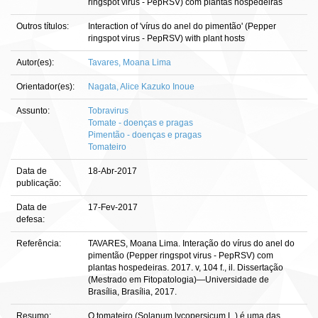
ringspot virus - PepRSV) com plantas hospedeiras
Outros títulos:
Interaction of 'vírus do anel do pimentão' (Pepper
ringspot virus - PepRSV) with plant hosts
Autor(es):
Tavares, Moana Lima
Orientador(es):
Nagata, Alice Kazuko Inoue
Assunto:
Tobravirus
Tomate - doenças e pragas
Pimentão - doenças e pragas
Tomateiro
Data de
18-Abr-2017
publicação:
Data de
17-Fev-2017
defesa:
Referência:
TAVARES, Moana Lima. Interação do vírus do anel do
pimentão (Pepper ringspot virus - PepRSV) com
plantas hospedeiras. 2017. v, 104 f., il. Dissertação
(Mestrado em Fitopatologia)—Universidade de
Brasília, Brasília, 2017.
Resumo:
O tomateiro (Solanum lycopersicum L.) é uma das