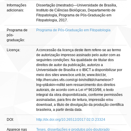
Informações
Dissertação (mestrado)—Universidade de Brasília,
adicionais:
Instituto de Ciências Biológicas, Departamento de
Fitopatologia, Programa de Pós-Graduação em
Fitopatologia, 2017.
Programa de
Programa de Pós-Graduação em Fitopatologia
pós-
graduação:
Licença:
A concessão da licença deste item refere-se ao termo
de autorização impresso assinado pelo autor com as
seguintes condições: Na qualidade de titular dos
direitos de autor da publicação, autorizo a
Universidade de Brasília e o IBICT a disponibilizar por
meio dos sites www.bce.unb.br, www.ibict.br,
http://hercules.vtls.com/cgi-bin/ndltd/chameleon?
lng=pt&skin=ndltd sem ressarcimento dos direitos
autorais, de acordo com a Lei nº 9610/98, o texto
integral da obra disponibilizada, conforme permissões
assinaladas, para fins de leitura, impressão e/ou
download, a título de divulgação da produção científica
brasileira, a partir desta data.
DOI:
http://dx.doi.org/10.26512/2017.02.D.23324
Aparece nas
Teses, dissertações e produtos pós-doutorado