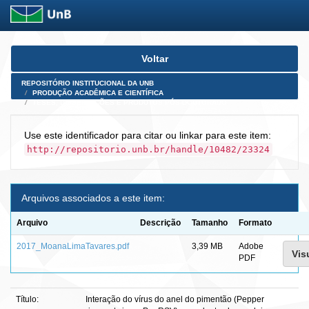
Skip
Voltar
navigation
REPOSITÓRIO INSTITUCIONAL DA UNB
PRODUÇÃO ACADÊMICA E CIENTÍFICA
TESES, DISSERTAÇÕES E PRODUTOS PÓS-DOUTORADO
Use este identificador para citar ou linkar para este item:
http://repositorio.unb.br/handle/10482/23324
Arquivos associados a este item:
Arquivo
Descrição
Tamanho
Formato
2017_MoanaLimaTavares.pdf
3,39 MB
Adobe
Vis
PDF
Título:
Interação do vírus do anel do pimentão (Pepper