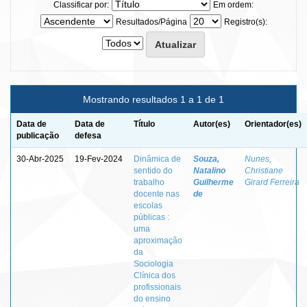
Classificar por:
Em ordem:
Resultados/Página
Registro(s):
Mostrando resultados 1 a 1 de 1
Data de
Data de
Título
Autor(es)
Orientador(es)
publicação
defesa
30-Abr-2025
19-Fev-2024
Dinâmica de
Souza,
Nunes,
sentido do
Natalino
Christiane
trabalho
Guilherme
Girard Ferreira
docente nas
de
escolas
públicas :
uma
aproximação
da
Sociologia
Clínica dos
profissionais
do ensino