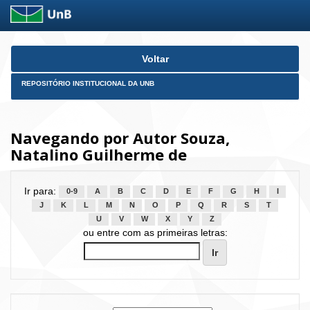
Skip
Voltar
navigation
REPOSITÓRIO INSTITUCIONAL DA UNB
Navegando por Autor Souza,
Natalino Guilherme de
Ir para:
0-9
A
B
C
D
E
F
G
H
I
J
K
L
M
N
O
P
Q
R
S
T
U
V
W
X
Y
Z
ou entre com as primeiras letras: