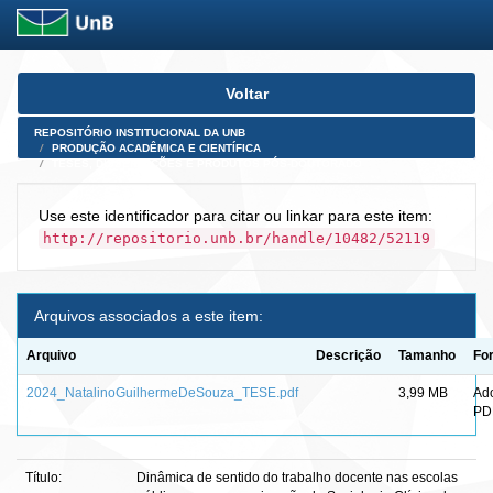
Skip
Voltar
navigation
REPOSITÓRIO INSTITUCIONAL DA UNB
PRODUÇÃO ACADÊMICA E CIENTÍFICA
TESES, DISSERTAÇÕES E PRODUTOS PÓS-DOUTORADO
Use este identificador para citar ou linkar para este item:
http://repositorio.unb.br/handle/10482/52119
Arquivos associados a este item:
Arquivo
Descrição
Tamanho
Fo
2024_NatalinoGuilhermeDeSouza_TESE.pdf
3,99 MB
Ad
PD
Título:
Dinâmica de sentido do trabalho docente nas escolas