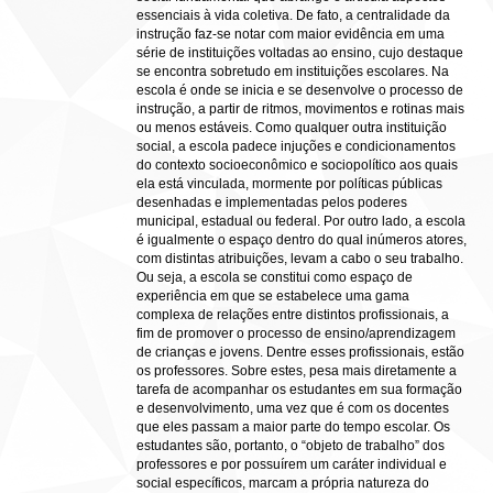
essenciais à vida coletiva. De fato, a centralidade da
instrução faz-se notar com maior evidência em uma
série de instituições voltadas ao ensino, cujo destaque
se encontra sobretudo em instituições escolares. Na
escola é onde se inicia e se desenvolve o processo de
instrução, a partir de ritmos, movimentos e rotinas mais
ou menos estáveis. Como qualquer outra instituição
social, a escola padece injuções e condicionamentos
do contexto socioeconômico e sociopolítico aos quais
ela está vinculada, mormente por políticas públicas
desenhadas e implementadas pelos poderes
municipal, estadual ou federal. Por outro lado, a escola
é igualmente o espaço dentro do qual inúmeros atores,
com distintas atribuições, levam a cabo o seu trabalho.
Ou seja, a escola se constitui como espaço de
experiência em que se estabelece uma gama
complexa de relações entre distintos profissionais, a
fim de promover o processo de ensino/aprendizagem
de crianças e jovens. Dentre esses profissionais, estão
os professores. Sobre estes, pesa mais diretamente a
tarefa de acompanhar os estudantes em sua formação
e desenvolvimento, uma vez que é com os docentes
que eles passam a maior parte do tempo escolar. Os
estudantes são, portanto, o “objeto de trabalho” dos
professores e por possuírem um caráter individual e
social específicos, marcam a própria natureza do