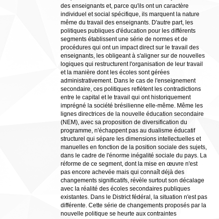
des enseignants et, parce qu'ils ont un caractère
individuel et social spécifique, ils marquent la nature
même du travail des enseignants. D'autre part, les
politiques publiques d'éducation pour les différents
segments établissent une série de normes et de
procédures qui ont un impact direct sur le travail des
enseignants, les obligeant à s'aligner sur de nouvelles
logiques qui restructurent l'organisation de leur travail
et la manière dont les écoles sont gérées
administrativement. Dans le cas de l'enseignement
secondaire, ces politiques reflètent les contradictions
entre le capital et le travail qui ont historiquement
imprégné la société brésilienne elle-même. Même les
lignes directrices de la nouvelle éducation secondaire
(NEM), avec sa proposition de diversification du
programme, n'échappent pas au dualisme éducatif
structurel qui sépare les dimensions intellectuelles et
manuelles en fonction de la position sociale des sujets,
dans le cadre de l'énorme inégalité sociale du pays. La
réforme de ce segment, dont la mise en œuvre n'est
pas encore achevée mais qui connaît déjà des
changements significatifs, révèle surtout son décalage
avec la réalité des écoles secondaires publiques
existantes. Dans le District fédéral, la situation n'est pas
différente. Cette série de changements proposés par la
nouvelle politique se heurte aux contraintes