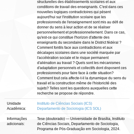
structurelles des établissements scolaires et aux
conditions de travail des enseignants. C'est dans ces
nouvelles logiques contradictoires qui pèsent
aujourd'hui sur l'institution scolaire que les
professionnels de l'enseignement sont mis au défi de
donner du sens à leur action et de se réaliser
personnellement et professionnellement. Dans ce cas,
qu'est-ce qui constitue l'horizon d'attente des
enseignants du secondaire dans le District fédéral ?
Comment fontils face aux contradictions et aux
décalages scolaires dans une société marquée par
l'accélération sociale et le risque permanent
d'aliénation au travail ? Quels sont les mécanismes
d'adaptation personnels et collectifs dont disposent ces
professionnels pour faire face à cette situation?
Comment tout cela affecte-t-il la dynamique du sens du
travail et la construction même de l'historicité des
sujets? Telles sont les questions auxquelles cette
recherche se propose de répondre.
Unidade
Instituto de Ciências Sociais (ICS)
Acadêmica:
Departamento de Sociologia (ICS SOL)
Informações
Tese (doutorado) — Universidade de Brasília, Instituto
adicionais:
de Ciências Sociais, Departamento de Sociologia,
Programa de Pós-Graduação em Sociologia, 2024.