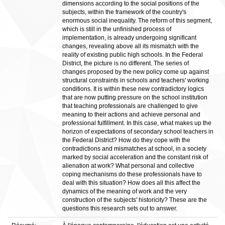
dimensions according to the social positions of the
subjects, within the framework of the country's
enormous social inequality. The reform of this segment,
which is still in the unfinished process of
implementation, is already undergoing significant
changes, revealing above all its mismatch with the
reality of existing public high schools. In the Federal
District, the picture is no different. The series of
changes proposed by the new policy come up against
structural constraints in schools and teachers' working
conditions. It is within these new contradictory logics
that are now putting pressure on the school institution
that teaching professionals are challenged to give
meaning to their actions and achieve personal and
professional fulfillment. In this case, what makes up the
horizon of expectations of secondary school teachers in
the Federal District? How do they cope with the
contradictions and mismatches at school, in a society
marked by social acceleration and the constant risk of
alienation at work? What personal and collective
coping mechanisms do these professionals have to
deal with this situation? How does all this affect the
dynamics of the meaning of work and the very
construction of the subjects' historicity? These are the
questions this research sets out to answer.