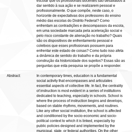
escolar que os profissionais docentes são desafiados a
dar sentido à sua ação e se realizarem pessoal e
profissionalmente. O que compõe, neste caso, o
horizonte de expectativas dos professores do ensino
médio das escolas do Distrito Federal? Como
enfrentam as contradições e descompassos da escola,
em uma sociedade marcada pela aceleração social e
pelo risco constante de alienação no trabalho? Quais
são os dispositivos de enfrentamento pessoal e
coletivos que esses profissionais possuem para
enfrentar este estado de coisas? Como tudo isso afeta
a dinâmica de sentido do trabalho e da própria
construção da historicidade dos sujeitos? Essas são as
perguntas que esta pesquisa se propõe a responder.
Abstract:
In contemporary times, education is a fundamental
social activity that encompasses and articulates
essential aspects of collective life. In fact, the centrality
of instruction is most evident in a series of institutions
dedicated to teaching, especially in schools. School is
where the process of instruction begins and develops,
based on stable rhythms, movements, and routines.
Like any other social institution, the school is affected
and conditioned by the socio-economic and socio-
political context to which it is linked, especially by
public policies designed and implemented by the
municipal, state, or federal authorities. On the other