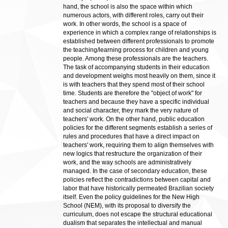
hand, the school is also the space within which
numerous actors, with different roles, carry out their
work. In other words, the school is a space of
experience in which a complex range of relationships is
established between different professionals to promote
the teaching/learning process for children and young
people. Among these professionals are the teachers.
The task of accompanying students in their education
and development weighs most heavily on them, since it
is with teachers that they spend most of their school
time. Students are therefore the "object of work" for
teachers and because they have a specific individual
and social character, they mark the very nature of
teachers' work. On the other hand, public education
policies for the different segments establish a series of
rules and procedures that have a direct impact on
teachers' work, requiring them to align themselves with
new logics that restructure the organization of their
work, and the way schools are administratively
managed. In the case of secondary education, these
policies reflect the contradictions between capital and
labor that have historically permeated Brazilian society
itself. Even the policy guidelines for the New High
School (NEM), with its proposal to diversify the
curriculum, does not escape the structural educational
dualism that separates the intellectual and manual