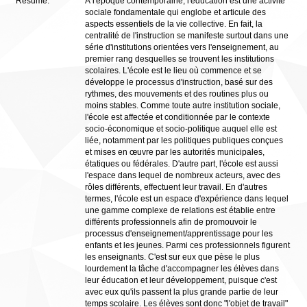
Résumé:
À l'époque contemporaine, l'éducation est une activité
sociale fondamentale qui englobe et articule des
aspects essentiels de la vie collective. En fait, la
centralité de l'instruction se manifeste surtout dans une
série d'institutions orientées vers l'enseignement, au
premier rang desquelles se trouvent les institutions
scolaires. L'école est le lieu où commence et se
développe le processus d'instruction, basé sur des
rythmes, des mouvements et des routines plus ou
moins stables. Comme toute autre institution sociale,
l'école est affectée et conditionnée par le contexte
socio-économique et socio-politique auquel elle est
liée, notamment par les politiques publiques conçues
et mises en œuvre par les autorités municipales,
étatiques ou fédérales. D'autre part, l'école est aussi
l'espace dans lequel de nombreux acteurs, avec des
rôles différents, effectuent leur travail. En d'autres
termes, l'école est un espace d'expérience dans lequel
une gamme complexe de relations est établie entre
différents professionnels afin de promouvoir le
processus d'enseignement/apprentissage pour les
enfants et les jeunes. Parmi ces professionnels figurent
les enseignants. C'est sur eux que pèse le plus
lourdement la tâche d'accompagner les élèves dans
leur éducation et leur développement, puisque c'est
avec eux qu'ils passent la plus grande partie de leur
temps scolaire. Les élèves sont donc "l'objet de travail"