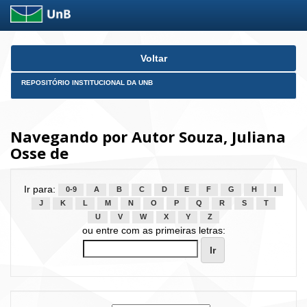
Skip
Voltar
navigation
REPOSITÓRIO INSTITUCIONAL DA UNB
Navegando por Autor Souza, Juliana
Osse de
Ir para:
0-9
A
B
C
D
E
F
G
H
I
J
K
L
M
N
O
P
Q
R
S
T
U
V
W
X
Y
Z
ou entre com as primeiras letras: