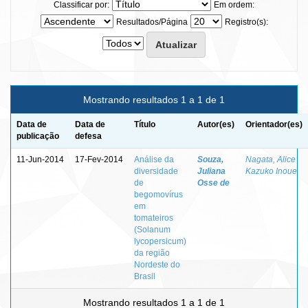
Classificar por:
Em ordem:
Resultados/Página
Registro(s):
Mostrando resultados 1 a 1 de 1
Data de
Data de
Título
Autor(es)
Orientador(es)
publicação
defesa
11-Jun-2014
17-Fev-2014
Análise da
Souza,
Nagata, Alice
diversidade
Juliana
Kazuko Inoue
de
Osse de
begomovírus
em
tomateiros
(Solanum
lycopersicum)
da região
Nordeste do
Brasil
Mostrando resultados 1 a 1 de 1