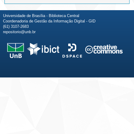
Universidade de Brasília - Biblioteca Central
Coordenadoria de Gestão da Informação Digital - GID
(61) 3107-2683
repositorio@unb.br
Fale conosco
Sobre