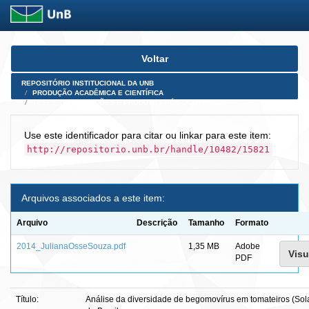
Skip
Voltar
navigation
REPOSITÓRIO INSTITUCIONAL DA UNB
PRODUÇÃO ACADÊMICA E CIENTÍFICA
TESES, DISSERTAÇÕES E PRODUTOS PÓS-DOUTORADO
Use este identificador para citar ou linkar para este item:
http://repositorio.unb.br/handle/10482/15821
Arquivos associados a este item:
Arquivo
Descrição
Tamanho
Formato
2014_JulianaOsseSouza.pdf
1,35 MB
Adobe
Visu
PDF
Título:
Análise da diversidade de begomovírus em tomateiros (So