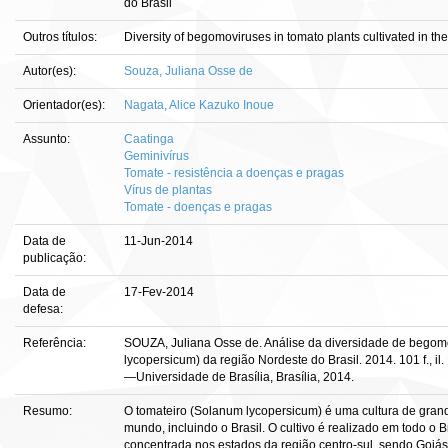
do Brasil
Outros títulos:
Diversity of begomoviruses in tomato plants cultivated in the 
Autor(es):
Souza, Juliana Osse de
Orientador(es):
Nagata, Alice Kazuko Inoue
Assunto:
Caatinga
Geminivírus
Tomate - resistência a doenças e pragas
Vírus de plantas
Tomate - doenças e pragas
Data de
11-Jun-2014
publicação:
Data de
17-Fev-2014
defesa:
Referência:
SOUZA, Juliana Osse de. Análise da diversidade de begom
lycopersicum) da região Nordeste do Brasil. 2014. 101 f., il
—Universidade de Brasília, Brasília, 2014.
Resumo:
O tomateiro (Solanum lycopersicum) é uma cultura de gran
mundo, incluindo o Brasil. O cultivo é realizado em todo o 
concentrada nos estados da região centro-sul, sendo Goiás