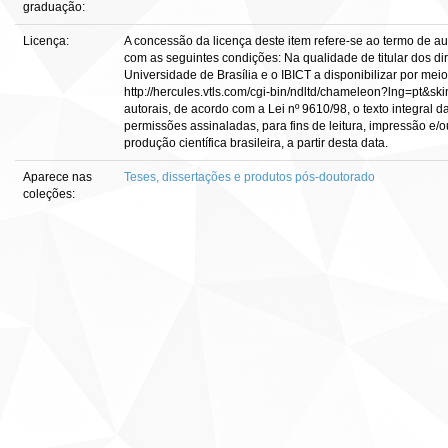
graduação:
Licença:
A concessão da licença deste item refere-se ao termo de a
com as seguintes condições: Na qualidade de titular dos dir
Universidade de Brasília e o IBICT a disponibilizar por meio
http://hercules.vtls.com/cgi-bin/ndltd/chameleon?lng=pt&sk
autorais, de acordo com a Lei nº 9610/98, o texto integral 
permissões assinaladas, para fins de leitura, impressão e/o
produção científica brasileira, a partir desta data.
Aparece nas
Teses, dissertações e produtos pós-doutorado
coleções: