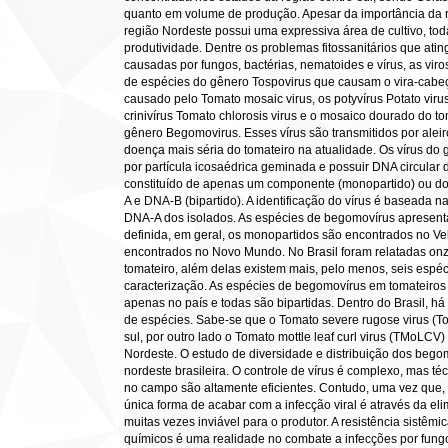
quanto em volume de produção. Apesar da importância da re
região Nordeste possui uma expressiva área de cultivo, to
produtividade. Dentre os problemas fitossanitários que at
causadas por fungos, bactérias, nematoides e vírus, as vir
de espécies do gênero Tospovirus que causam o vira-cabeç
causado pelo Tomato mosaic virus, os potyvírus Potato viru
crinivírus Tomato chlorosis virus e o mosaico dourado do t
gênero Begomovirus. Esses vírus são transmitidos por ale
doença mais séria do tomateiro na atualidade. Os vírus do
por partícula icosaédrica geminada e possuir DNA circular 
constituído de apenas um componente (monopartido) ou 
A e DNA-B (bipartido). A identificação do vírus é baseada
DNA-A dos isolados. As espécies de begomovírus apresent
definida, em geral, os monopartidos são encontrados no Ve
encontrados no Novo Mundo. No Brasil foram relatadas on
tomateiro, além delas existem mais, pelo menos, seis espé
caracterização. As espécies de begomovírus em tomateiros 
apenas no país e todas são bipartidas. Dentro do Brasil, há
de espécies. Sabe-se que o Tomato severe rugose virus (T
sul, por outro lado o Tomato mottle leaf curl virus (TMoLCV
Nordeste. O estudo de diversidade e distribuição dos begom
nordeste brasileira. O controle de vírus é complexo, mas t
no campo são altamente eficientes. Contudo, uma vez que, o
única forma de acabar com a infecção viral é através da eli
muitas vezes inviável para o produtor. A resistência sistêmi
químicos é uma realidade no combate a infecções por fungos