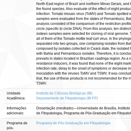
North-East region of Brazil and northern Minas Gerais, and 
the found species. Also evaluate of the effect of eight produc
infection: Tomato mosaic virus (ToMV) and Tomato spotted wil
samples were evaluated from the states of Pernambuco, Bah
analysis consisted of the comparison of the restriction profil
circle (specific to circle DNA). From this analysis, ten distinc
sixteen samples were selected for cloning of viral genome
all of them of the Tomato mottle leaf curl virus. In the phylo
separated into two groups, one comprising isolates from B
composed by isolates collected in Ceará state, the isolate
with Bahia and Pernambuco isolates. Therefore, it is conclude
prevails in states located in Brazilian caatinga region. As a re
resistance inducers, it was found that none of the eight mark
infection rate, delay to the onset of symptoms or decrease 
inoculation with the viruses ToMV and TSWV. It was conclude
trial, the use of these products is not recommended for th
TSWV.
Unidade
Instituto de Ciências Biológicas (IB)
Acadêmica:
Departamento de Fitopatologia (IB FIT)
Informações
Dissertação (mestrado)—Universidade de Brasília, Institut
adicionais:
de Fitopatologia, Programa de Pós-Graduação em Fitopatol
Programa de
Programa de Pós-Graduação em Fitopatologia
pós-