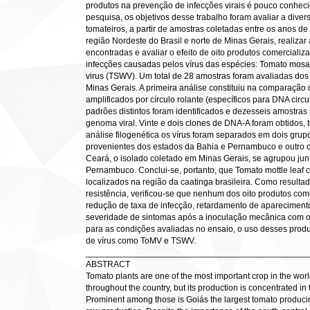
produtos na prevenção de infecções virais é pouco conhe
pesquisa, os objetivos desse trabalho foram avaliar a div
tomateiros, a partir de amostras coletadas entre os anos d
região Nordeste do Brasil e norte de Minas Gerais, realiza
encontradas e avaliar o efeito de oito produtos comercializ
infecções causadas pelos vírus das espécies: Tomato mosai
virus (TSWV). Um total de 28 amostras foram avaliadas do
Minas Gerais. A primeira análise constituiu na comparação 
amplificados por círculo rolante (específicos para DNA circu
padrões distintos foram identificados e dezesseis amostra
genoma viral. Vinte e dois clones de DNA-A foram obtidos, t
análise filogenética os vírus foram separados em dois grup
provenientes dos estados da Bahia e Pernambuco e outro 
Ceará, o isolado coletado em Minas Gerais, se agrupou jun
Pernambuco. Conclui-se, portanto, que Tomato mottle leaf 
localizados na região da caatinga brasileira. Como resultad
resistência, verificou-se que nenhum dos oito produtos com
redução de taxa de infecção, retardamento de apareciment
severidade de sintomas após a inoculação mecânica com o
para as condições avaliadas no ensaio, o uso desses pro
de vírus como ToMV e TSWV.
______________________________________________
ABSTRACT
Tomato plants are one of the most important crop in the world
throughout the country, but its production is concentrated in 
Prominent among those is Goiás the largest tomato producing