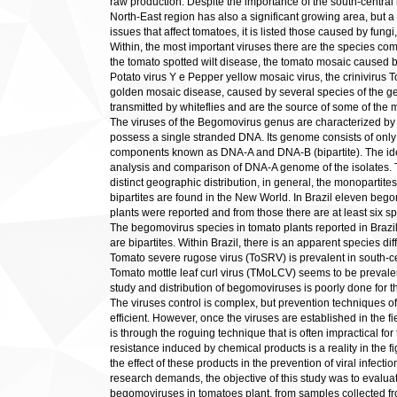
raw production. Despite the importance of the south-central 
North-East region has also a significant growing area, but a
issues that affect tomatoes, it is listed those caused by fun
Within, the most important viruses there are the species co
the tomato spotted wilt disease, the tomato mosaic caused 
Potato virus Y e Pepper yellow mosaic virus, the crinivirus 
golden mosaic disease, caused by several species of the 
transmitted by whiteflies and are the source of some of the 
The viruses of the Begomovirus genus are characterized by 
possess a single stranded DNA. Its genome consists of onl
components known as DNA-A and DNA-B (bipartite). The ident
analysis and comparison of DNA-A genome of the isolates.
distinct geographic distribution, in general, the monopartite
bipartites are found in the New World. In Brazil eleven beg
plants were reported and from those there are at least six spe
The begomovirus species in tomato plants reported in Brazil 
are bipartites. Within Brazil, there is an apparent species diff
Tomato severe rugose virus (ToSRV) is prevalent in south-ce
Tomato mottle leaf curl virus (TMoLCV) seems to be prevalen
study and distribution of begomoviruses is poorly done for th
The viruses control is complex, but prevention techniques of 
efficient. However, once the viruses are established in the fie
is through the roguing technique that is often impractical fo
resistance induced by chemical products is a reality in the f
the effect of these products in the prevention of viral infect
research demands, the objective of this study was to evaluate
begomoviruses in tomatoes plant, from samples collected fro