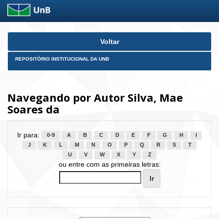
Skip
Voltar
navigation
REPOSITÓRIO INSTITUCIONAL DA UNB
Navegando por Autor Silva, Mae
Soares da
Ir para:
0-9
A
B
C
D
E
F
G
H
I
J
K
L
M
N
O
P
Q
R
S
T
U
V
W
X
Y
Z
ou entre com as primeiras letras: