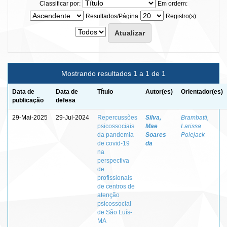
Classificar por:
Em ordem:
Resultados/Página
Registro(s):
Mostrando resultados 1 a 1 de 1
Data de
Data de
Título
Autor(es)
Orientador(es)
publicação
defesa
29-Mai-2025
29-Jul-2024
Repercussões
Silva,
Brambatti,
psicossociais
Mae
Larissa
da pandemia
Soares
Polejack
de covid-19
da
na
perspectiva
de
profissionais
de centros de
atenção
psicossocial
de São Luís-
MA