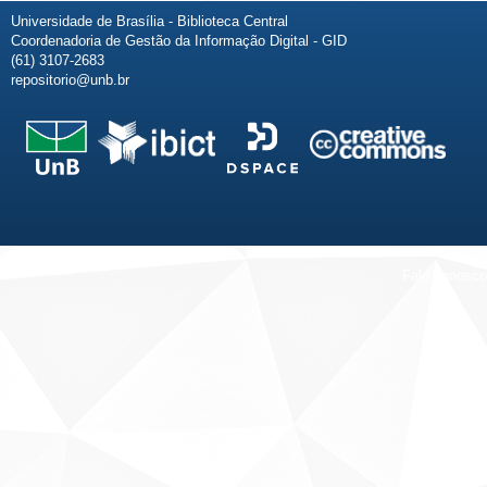
Universidade de Brasília - Biblioteca Central
Coordenadoria de Gestão da Informação Digital - GID
(61) 3107-2683
repositorio@unb.br
Fale conosco
Sobre