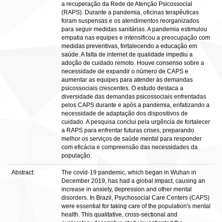
a recuperação da Rede de Atenção Psicossocial
(RAPS). Durante a pandemia, oficinas terapêuticas
foram suspensas e os atendimentos reorganizados
para seguir medidas sanitárias. A pandemia estimulou
empatia nas equipes e intensificou a preocupação com
medidas preventivas, fortalecendo a educação em
saúde. A falta de internet de qualidade impediu a
adoção de cuidado remoto. Houve consenso sobre a
necessidade de expandir o número de CAPS e
aumentar as equipes para atender às demandas
psicossociais crescentes. O estudo destaca a
diversidade das demandas psicossociais enfrentadas
pelos CAPS durante e após a pandemia, enfatizando a
necessidade de adaptação dos dispositivos de
cuidado. A pesquisa conclui pela urgência de fortalecer
a RAPS para enfrentar futuras crises, preparando
melhor os serviços de saúde mental para responder
com eficácia e compreensão das necessidades da
população.
Abstract:
The covid-19 pandemic, which began in Wuhan in
December 2019, has had a global impact, causing an
increase in anxiety, depression and other mental
disorders. In Brazil, Psychosocial Care Centers (CAPS)
were essential for taking care of the population's mental
health. This qualitative, cross-sectional and