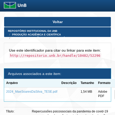
Skip
Voltar
navigation
REPOSITÓRIO INSTITUCIONAL DA UNB
PRODUÇÃO ACADÊMICA E CIENTÍFICA
TESES, DISSERTAÇÕES E PRODUTOS PÓS-DOUTORADO
Use este identificador para citar ou linkar para este item:
http://repositorio.unb.br/handle/10482/52296
Arquivos associados a este item:
Arquivo
Descrição
Tamanho
Formato
2024_MaeSoaresDaSilva_TESE.pdf
1,54 MB
Adobe
PDF
Título:
Repercussões psicossociais da pandemia de covid-19