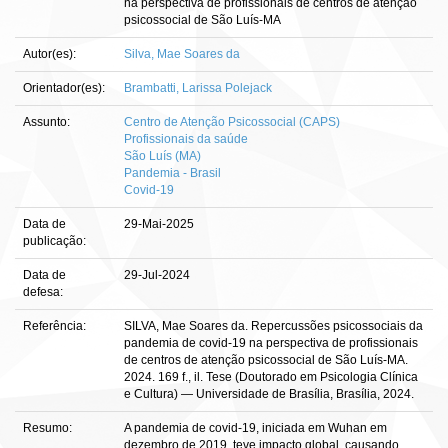
na perspectiva de profissionais de centros de atenção
psicossocial de São Luís-MA
Autor(es):
Silva, Mae Soares da
Orientador(es):
Brambatti, Larissa Polejack
Assunto:
Centro de Atenção Psicossocial (CAPS)
Profissionais da saúde
São Luís (MA)
Pandemia - Brasil
Covid-19
Data de
29-Mai-2025
publicação:
Data de
29-Jul-2024
defesa:
Referência:
SILVA, Mae Soares da. Repercussões psicossociais da
pandemia de covid-19 na perspectiva de profissionais
de centros de atenção psicossocial de São Luís-MA.
2024. 169 f., il. Tese (Doutorado em Psicologia Clínica
e Cultura) — Universidade de Brasília, Brasília, 2024.
Resumo:
A pandemia de covid-19, iniciada em Wuhan em
dezembro de 2019, teve impacto global, causando