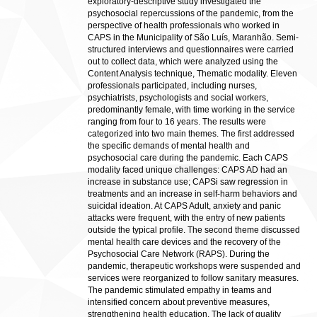
exploratory-descriptive study investigated the
psychosocial repercussions of the pandemic, from the
perspective of health professionals who worked in
CAPS in the Municipality of São Luís, Maranhão. Semi-
structured interviews and questionnaires were carried
out to collect data, which were analyzed using the
Content Analysis technique, Thematic modality. Eleven
professionals participated, including nurses,
psychiatrists, psychologists and social workers,
predominantly female, with time working in the service
ranging from four to 16 years. The results were
categorized into two main themes. The first addressed
the specific demands of mental health and
psychosocial care during the pandemic. Each CAPS
modality faced unique challenges: CAPS AD had an
increase in substance use; CAPSi saw regression in
treatments and an increase in self-harm behaviors and
suicidal ideation. At CAPS Adult, anxiety and panic
attacks were frequent, with the entry of new patients
outside the typical profile. The second theme discussed
mental health care devices and the recovery of the
Psychosocial Care Network (RAPS). During the
pandemic, therapeutic workshops were suspended and
services were reorganized to follow sanitary measures.
The pandemic stimulated empathy in teams and
intensified concern about preventive measures,
strengthening health education. The lack of quality