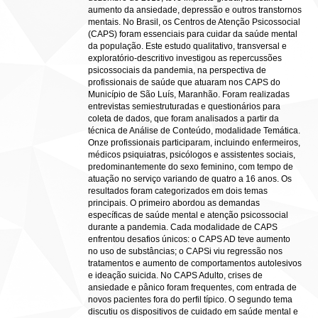
aumento da ansiedade, depressão e outros transtornos
mentais. No Brasil, os Centros de Atenção Psicossocial
(CAPS) foram essenciais para cuidar da saúde mental
da população. Este estudo qualitativo, transversal e
exploratório-descritivo investigou as repercussões
psicossociais da pandemia, na perspectiva de
profissionais de saúde que atuaram nos CAPS do
Município de São Luís, Maranhão. Foram realizadas
entrevistas semiestruturadas e questionários para
coleta de dados, que foram analisados a partir da
técnica de Análise de Conteúdo, modalidade Temática.
Onze profissionais participaram, incluindo enfermeiros,
médicos psiquiatras, psicólogos e assistentes sociais,
predominantemente do sexo feminino, com tempo de
atuação no serviço variando de quatro a 16 anos. Os
resultados foram categorizados em dois temas
principais. O primeiro abordou as demandas
específicas de saúde mental e atenção psicossocial
durante a pandemia. Cada modalidade de CAPS
enfrentou desafios únicos: o CAPS AD teve aumento
no uso de substâncias; o CAPSi viu regressão nos
tratamentos e aumento de comportamentos autolesivos
e ideação suicida. No CAPS Adulto, crises de
ansiedade e pânico foram frequentes, com entrada de
novos pacientes fora do perfil típico. O segundo tema
discutiu os dispositivos de cuidado em saúde mental e