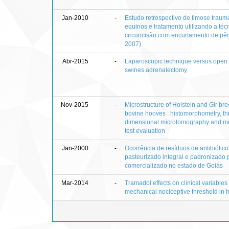
Jan-2010
-
Estudo retrospectivo de fimose traum
equinos e tratamento utilizando a téc
circuncisão com encurtamento de pên
2007)
Abr-2015
-
Laparoscopic technique versus open 
swines adrenalectomy
Nov-2015
-
Microstructure of Holstein and Gir bre
bovine hooves : histomorphometry, th
dimensional microtomography and m
test evaluation
Jan-2000
-
Ocorrência de resíduos de antibiótico
pasteurizado integral e padronizado 
comercializado no estado de Goiás
Mar-2014
-
Tramadol effects on clinical variables
mechanical nociceptive threshold in 