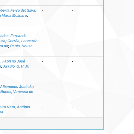
berta Ferro de
;
Silva,
-
-
a Maria Molinaro
;
ndes, Fernanda
-
-
uza
;
Corrêa, Leonardo
co da
;
Paulo, Neusa
, Fabiano José
-
-
s
;
Araújo, G. H. M.
 Albenones José de
;
-
-
;
Nunes, Vanessa de
eira Neto, Antônio
-
-
da