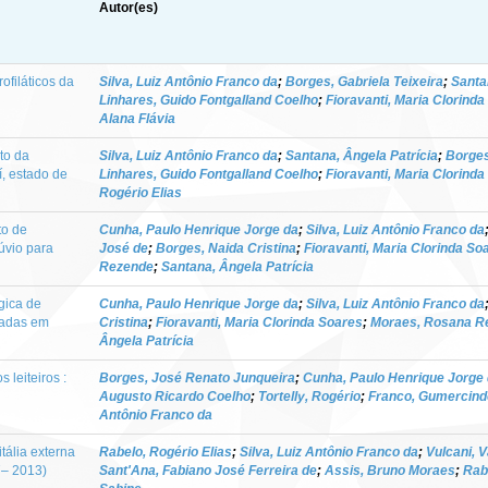
Autor(es)
ofiláticos da
Silva, Luiz Antônio Franco da
;
Borges, Gabriela Teixeira
;
Santa
Linhares, Guido Fontgalland Coelho
;
Fioravanti, Maria Clorind
Alana Flávia
to da
Silva, Luiz Antônio Franco da
;
Santana, Ângela Patrícia
;
Borges
í, estado de
Linhares, Guido Fontgalland Coelho
;
Fioravanti, Maria Clorind
Rogério Elias
to de
Cunha, Paulo Henrique Jorge da
;
Silva, Luiz Antônio Franco da
úvio para
José de
;
Borges, Naida Cristina
;
Fioravanti, Maria Clorinda So
Rezende
;
Santana, Ângela Patrícia
gica de
Cunha, Paulo Henrique Jorge da
;
Silva, Luiz Antônio Franco da
izadas em
Cristina
;
Fioravanti, Maria Clorinda Soares
;
Moraes, Rosana R
Ângela Patrícia
leiteiros :
Borges, José Renato Junqueira
;
Cunha, Paulo Henrique Jorge
Augusto Ricardo Coelho
;
Tortelly, Rogério
;
Franco, Gumercind
Antônio Franco da
tália externa
Rabelo, Rogério Elias
;
Silva, Luiz Antônio Franco da
;
Vulcani, V
7– 2013)
Sant'Ana, Fabiano José Ferreira de
;
Assis, Bruno Moraes
;
Rab