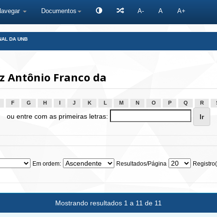
Navegar
Documentos
A-
A
A+
NAL DA UNB
iz Antônio Franco da
F
G
H
I
J
K
L
M
N
O
P
Q
R
ou entre com as primeiras letras:
Em ordem:
Resultados/Página
Registro(
Mostrando resultados 1 a 11 de 11