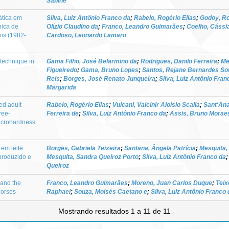
Sabine
ática em
Silva, Luiz Antônio Franco da
;
Rabelo, Rogério Elias
;
Godoy, Ro
nica de
Olízio Claudino da
;
Franco, Leandro Guimarães
;
Coelho, Cássi
is (1982-
Cardoso, Leonardo Lamaro
technique in
Gama Filho, José Belarmino da
;
Rodrigues, Danilo Ferreira
;
Me
Figueiredo
;
Gama, Bruno Lopes
;
Santos, Rejane Bernardes So
Reis
;
Borges, José Renato Junqueira
;
Silva, Luiz Antônio Fran
Margarida
ed adult
Rabelo, Rogério Elias
;
Vulcani, Valcinir Aloísio Scalla
;
Sant'Ana
ree-
Ferreira de
;
Silva, Luiz Antônio Franco da
;
Assis, Bruno Morae
icrohardness
 em leite
Borges, Gabriela Teixeira
;
Santana, Ângela Patrícia
;
Mesquita,
produzido e
Mesquita, Sandra Queiroz Porto
;
Silva, Luiz Antônio Franco da
Queiroz
 and the
Franco, Leandro Guimarães
;
Moreno, Juan Carlos Duque
;
Teix
horses
Raphael
;
Souza, Moisés Caetano e
;
Silva, Luiz Antônio Franco 
Mostrando resultados 1 a 11 de 11