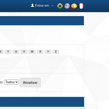
Entrar em:
S
T
U
V
W
X
Y
Z
s):