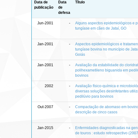
Data de
Data
Título
publicação
de
defesa
Jun-2001
-
Alguns aspectos epidemiológicos e pr
tungíase em cães de Jataí, GO
Jan-2001
-
Aspectos epidemiológicos e tratamen
tungíase bovina no município de Jata
Goiás
Jan-2001
-
Avaliação da estabilidade do cloridra
polihexametileno biguanida em pedil
bovinos
2002
-
Avaliação físico-química e microbioló
diversas soluções desinfetantes util
pedilúvio para bovinos
Out-2007
-
Compactação de abomaso em bovinos 
descrição de cinco casos
Jan-2015
-
Enfermidades diagnosticadas na geni
de touros : estudo retrospectivo (200