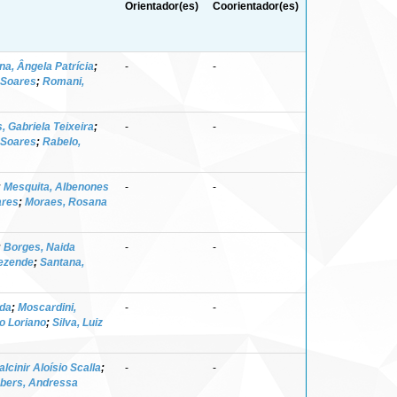
Orientador(es)
Coorientador(es)
na, Ângela Patrícia
;
-
-
a Soares
;
Romani,
, Gabriela Teixeira
;
-
-
a Soares
;
Rabelo,
;
Mesquita, Albenones
-
-
ares
;
Moraes, Rosana
;
Borges, Naida
-
-
ezende
;
Santana,
 da
;
Moscardini,
-
-
o Loriano
;
Silva, Luiz
alcinir Aloísio Scalla
;
-
-
bers, Andressa