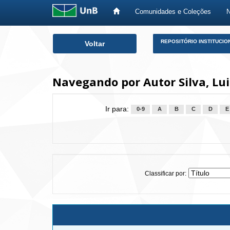
Comunidades e Coleções
Skip
REPOSITÓRIO INSTITUCIO
Voltar
navigation
Navegando por Autor Silva, Lu
Ir para:
0-9
A
B
C
D
E
Classificar por: