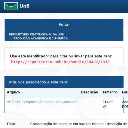
Skip
Voltar
navigation
REPOSITÓRIO INSTITUCIONAL DA UNB
PRODUÇÃO ACADÊMICA E CIENTÍFICA
ARTIGOS PUBLICADOS EM PERIÓDICOS E AFINS
Use este identificador para citar ou linkar para este item:
http://repositorio.unb.br/handle/10482/7033
Arquivos associados a este item:
Arquivo
Descrição
Tamanho
For
ARTIGO_CompactaçãoAbomasoBovinos.pdf
214,09
Ad
kB
PD
Título:
Compactação de abomaso em bovinos leiteiros : descrição de 