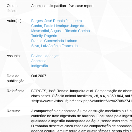
Outros
Abomasum impaction : five-case report
títulos:
Autor(es):
Borges, José Renato Junqueira
Cunha, Paulo Henrique Jorge da
Moscardini, Augusto Ricardo Coelho
Tortelly, Rogério
Franco, Gumercindo Loriano
Silva, Luiz Antônio Franco da
Assunto:
Bovino - doenças
Abomaso
Indigestão
Data de
Out-2007
publicação:
Referência:
BORGES, José Renato Junqueira et al. Compactação de abomas
cinco casos. Ciência animal brasileira, v.8, n.4, p.859-864, out
<http://www.revistas.ufg.br/index.php/vet/article/view/2708/274
Resumo:
A compactação de abomaso é uma obstrução mecânica ou func
conteúdo no trato digestório de bovinos. É causada pela inges
qualidade e ingestão inadequada de água, sendo mais comum 
O trabalho descreve cinco casos de compactação de abomaso e
doença ocorreu em um touro e em quatro fêmeas, sendo três e